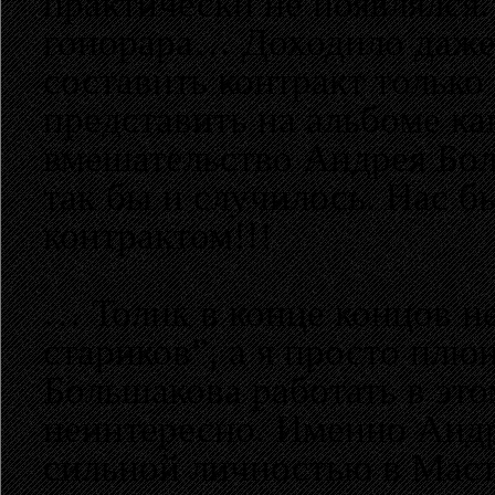
практически не появлялся.
гонорара… Доходило даже 
составить контракт только 
представить на альбоме к
вмешательство Андрея Бол
так бы и случилось. Нас 
контрактом!!!
… Толик в конце концов н
стариков”, а я просто плю
Большакова работать в это
неинтересно. Именно Андр
сильной личностью в Маст