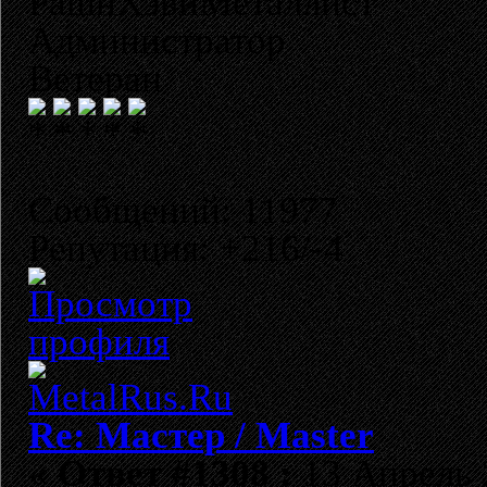
РашнХэвиМеталлист
Администратор
Ветеран
Сообщений: 11977
Репутация: +216/-4
Re: Мастер / Master
«
Ответ #1308 :
13 Апрель 2