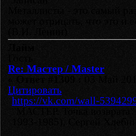
Металлисты - это самый раз
может отрицать, что это и 
(В.И. Ленин)
Лайм
Гость
Re: Мастер / Master
«
Ответ #1309 :
03 Май 2018
Цитировать
https://vk.com/wall-53942
"МАСТЕР. Точка возврата
1993-1985), Сергей Хлебн