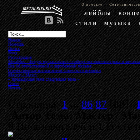
О проекте
Сотрудничест
лейблы
конц
стили
музыка
Начало
Помощь
Поиск
Вход
Регистрация
MetalRus - Форум музыкального сообщества тяжелого рока и металла
Всё об отечественной и зарубежной музыке
»
Отечественные исполнители советского времени
»
Мастер / Master
« предыдущая тема
следующая тема »
Ответ
Печать
Страницы:
1
...
86
87
[
88
]
Автор
Тема: Мастер / Mas
0 Пользователей и 1 Гость 