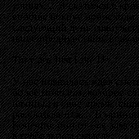
улицах… Я скатился с кров
вообще вокруг происходит?
следующий день грянула г
наше предчувствие, ведь 
They are Just Like Us
У нас появилась идея спет
более молодом, которое се
начинал в свое время: сид
расслабляются… В принцип
Конечно, они от нас замет
в глобальном смысле.