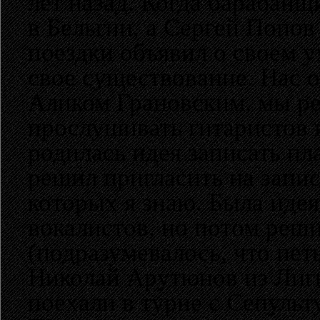
лет назад. Когда барабанщ
в Бельгии, а Сергей Попов
поездки объявил о своем у
свое существование. Нас о
Аликом Грановским, мы ре
прослушивать гитаристов 
родилась идея записать пл
решил пригласить на запи
которых я знаю. Была иде
вокалистов, но потом реш
(подразумевалось, что пет
Николай Арутюнов из Лиги
поехали в турне с Сепуль