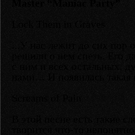
Master “Maniac Party”
Lock Them in Graves
...У нас лежит до сих пор
решили о нем спеть. Его 
с ним и всех остальных, д
нами… И появилась такая 
Screams of Pain
В этой песне есть такие сл
творится что-то непонятн