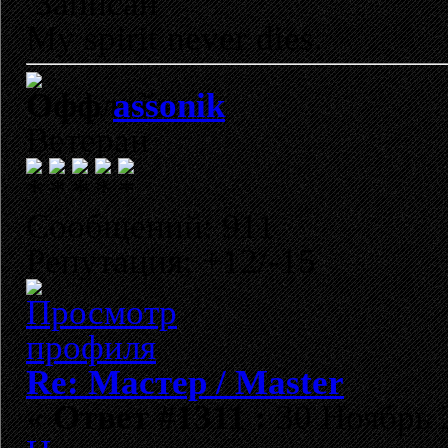
Записан
My spirit never dies.
assonik
Ветеран
Сообщений: 911
Репутация: +12/-15
Re: Мастер / Master
«
Ответ #1311 :
30 Ноябрь 2