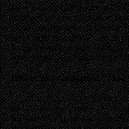
консультантом фирмы IN/
выпускаю специальное при
типа “мини-рашен Guitar Pl
постоять на сцене - но, к 
Быть может, когда-нибудь 
проектом - но пока это то
Вячеслав Сидоров: “Нас 
- ... Я всегда недоумевал:
есть, кажется, все - попул
возможность нормально за
почему из таких команд ух