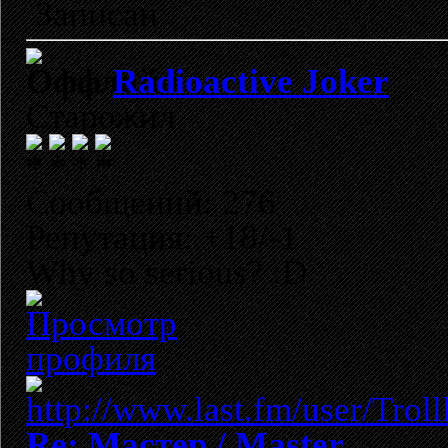
Записан
Radioactive Joker
Старожил
Сообщений: 276
Репутация: +18/-1
Why so serious? :D
Re: Мастер / Master