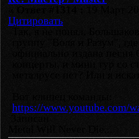
«
Ответ #1314 :
19 Март 202
Цитировать
Так, я не понял, Большак
группу "Воля и Разум", где
официально издана песня 
концерты, и мини тур со с
металрусе нет? Или я иска
Вот клипец команды:
https://www.youtube.com
Записан
Metal Will Never Die...