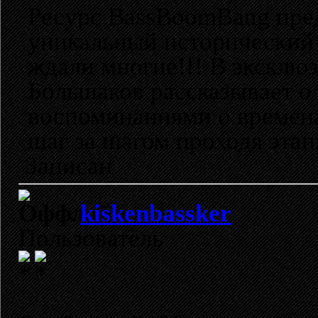
Ресурс BassBoomBang пред
уникальный исторический 
ждали многие!!! В эксклю
Большаков рассказывает о 
воспоминаниями о времена
шаг за шагом проходя этап
Записан
kiskenbassker
Пользователь