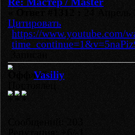
Re: Мастер / Master
«
Ответ #1312 :
24 Апрель 2
Цитировать
https://www.youtube.com/w
time_continue=1&v=5naPi
Записан
Vasiliy
Постоялец
Сообщений: 203
Репутация: +6/-1