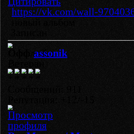
Цитировать
https://vk.com/wall-97040
новый альбом
Записан
assonik
Ветеран
Сообщений: 911
Репутация: +12/-15