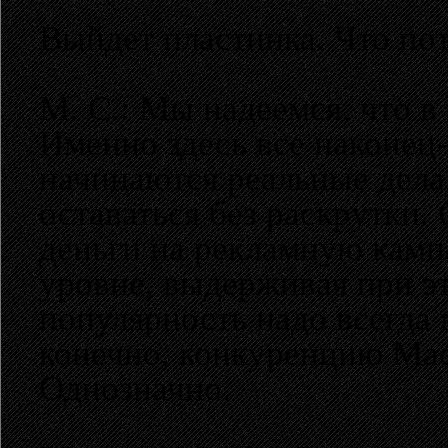
Выйдет пластинка. Что по
М. С.: Мы надеемся, что в
Именно здесь все наконец-
начинаются реальные дела
оставаться без раскрутки.
деньги на рекламную камп
уровне, выдерживая при 
популярность надо всегда 
конечно, конкуренцию Маст
Однозначно.