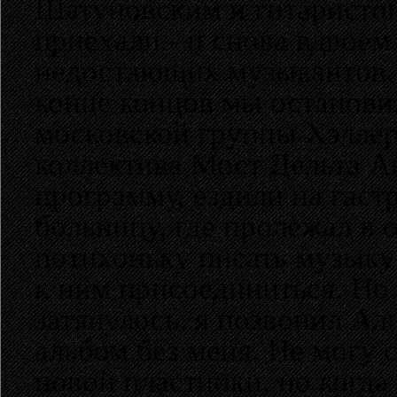
Шатуновским и гитаристо
приехали - и снова вдвоем
недостающих музыкантов. 
конце концов мы останови
московской группы Хэллер
коллектива Мост Дельта 
программу, ездили на гастр
больницу, где пролежал в 
потихоньку писать музыку 
к ним присоединиться. Но
затянулось, я позвонил Ал
альбом без меня. Не могу 
новой пластинки, но когд