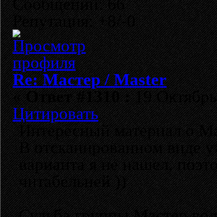
Сообщений: 66
Репутация: +8/-0
Re: Мастер / Master
«
Ответ #1310 :
19 Октябрь 
Цитировать
Интересный материал о Мас
В отсканированном виде уж
варианта я не нашел, поэт
читабельней ))
Судьба группы Мастер вол