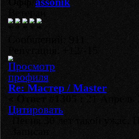
assonik
Ветеран
Сообщений: 911
Репутация: +12/-15
Re: Мастер / Master
«
Ответ #1305 :
21 Апрель 2
Цитировать
Песня 30 лет такой ужас. 
Записан