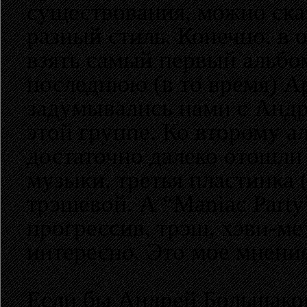
существования, можно сказ
разный стиль. Конечно, в
взять самый первый альбо
последнюю (в то время) Ар
задумывались нами с Андр
этой группе. Ко второму а
достаточно далеко отошли 
музыки, третья пластинка (
трэшевой. А “Maniac Party”
прогрессив, трэш, хэви-мет
интересно. Это мое мнение
Если бы Андрей Большаков