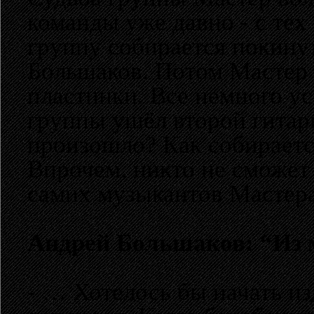
команды уже давно - с тех 
группу собирается покину
Большаков. Потом Мастер 
пластинки. Все немного ус
группы ушёл второй гита
произошло? Как собираетс
Впрочем, никто не сможет 
самих музыкантов Мастера
Андрей Большаков: “Из м
- … Хотелось бы начать из