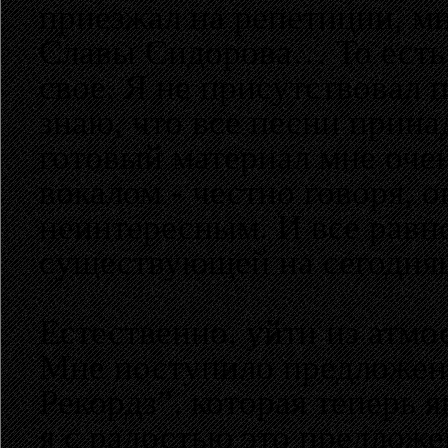
приезжал на репетиции, мне
Славы Сидорова… То есть 
свое. Я не присутствовал 
знаю, что все песни прин
готовый материал мне очен
вокалом - честно говоря, 
неинтересным. И все равн
существующей на сегодняш
Естественно, уйти из атмо
Мне поступило предложен
Рекордз”, которая теперь 
я с радостью это предложе