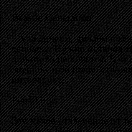
Beastie Generation
...Мы дичаем, дичаем с ка
сейчас… Нужно остановить
дичать-то не хочется. В ос
люди на этой почве станов
интересует…
Punk Guys
Это некое отвлечение от т
панков… Нет, мы сами ник