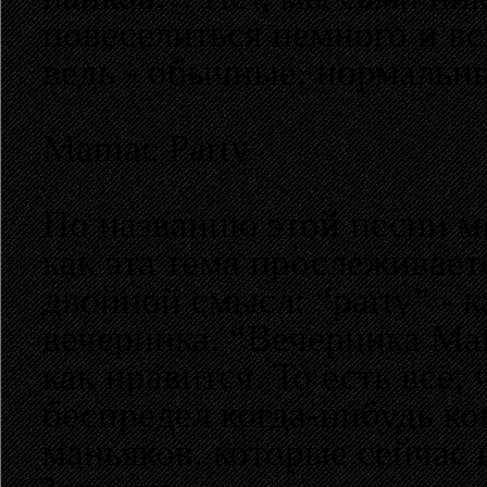
повеселиться немного и вс
ведь - обычные, нормальн
Maniac Party
По названию этой песни мы
как эта тема прослеживает
двойной смысл: “party” - к
вечеринка. “Вечеринка Ма
как нравится. То есть всё,
беспредел когда-нибудь ко
маньяков, которые сейчас в