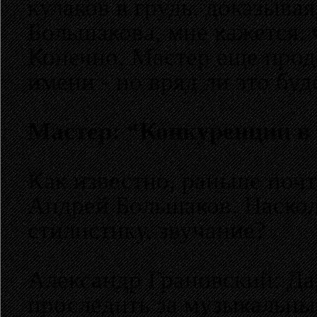
кулаков в грудь, доказыва
Большакова, мне кажется,
Конечно, Мастер еще проде
имени - но вряд ли это бу
Мастер: “Конкуренции в 
Как известно, раньше поч
Андрей Большаков. Наскол
стилистику, звучание?
Александр Грановский: Да,
проследить за музыкальны