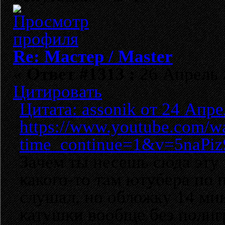
Re: Мастер / Master
«
Ответ #1313 :
26 Апрель 2
Цитировать
Цитата: assonik от 24 Апре
https://www.youtube.com/w
time_continue=1&v=5naPi
Зачем ты несешь сюда эту
какого-то там ютубера по
слушал, но обложку 14 ми
катушки вообще без полиг