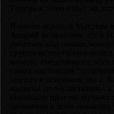
Теперь я знаю ответ на эт
Я начал играть в Мастере в
Андрей Большаков лег в б
работать над новым матер
группе испортились почти 
начало, соединявшее всех 
самая настоящая “дедовщи
писали в основном мы с А
написал пол-пластинки - а
Написали просто: музыка
принимал в этом никакого 