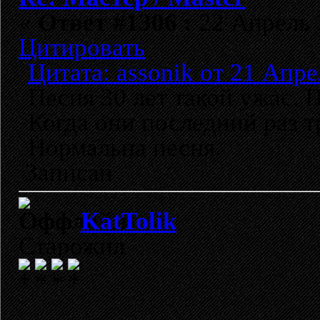
«
Ответ #1306 :
22 Апрель 2
Цитировать
Цитата: assonik от 21 Апре
Песня 30 лет такой ужас. 
Когда они последний раз 
Нормальна песня.
Записан
KatTolik
Старожил