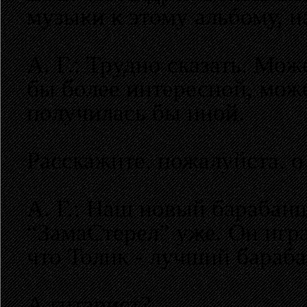
музыки к этому альбому, н
А. Г.: Трудно сказать. Мо
бы более интересной, мож
получилась бы иной.
Расскажите, пожалуйста, 
А. Г.: Наш новый барабанщ
“ЗамаСтерел” уже. Он игра
что Толик - лучший бараба
А гитарист?