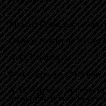
………………..
Михаил Серышев: ...Он игр
Он ведь из группе Хэллер?
А. Г.: Кажется, да…
А что случилось? Почему 
А. Г.: Я думаю, что прост
отдохнуть. И куда-то ушел