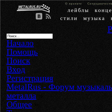
О проекте
Сотрудничест
лейблы
конц
стили
музыка
Начало
Помощь
Поиск
Вход
Регистрация
MetalRus - Форум музыкаль
металла
»
Общее
»