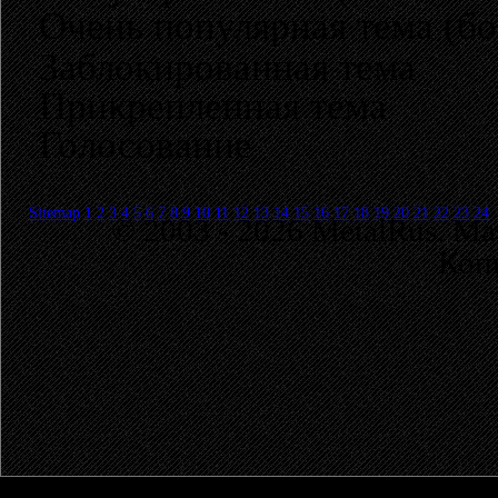
Очень популярная тема (бо
Заблокированная тема
Прикрепленная тема
Голосование
Sitemap
1
2
3
4
5
6
7
8
9
10
11
12
13
14
15
16
17
18
19
20
21
22
23
24
© 2003 - 2026 MetalRus. М
Коп