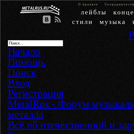
О проекте
Сотрудничест
лейблы
конц
стили
музыка
Начало
Помощь
Поиск
Вход
Регистрация
MetalRus - Форум музыкаль
металла
»
Всё об отечественной и за