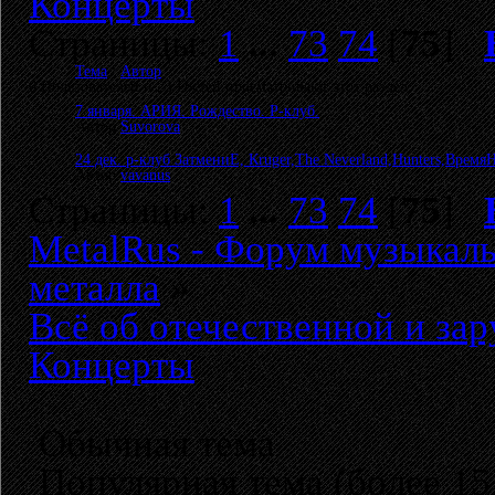
Концерты
Страницы:
1
...
73
74
[
75
]
Тема
/
Автор
0 Пользователей и 23 Гостей просматривают этот раздел.
7 января. АРИЯ. Рождество. Р-клуб.
Автор
Suvorova
24 дек. р-клуб ЗатмениЕ, Кruger,The Neverland,Hunters,Время
Автор
vavanus
Страницы:
1
...
73
74
[
75
]
MetalRus - Форум музыкаль
металла
»
Всё об отечественной и за
Концерты
Обычная тема
Популярная тема (более 15