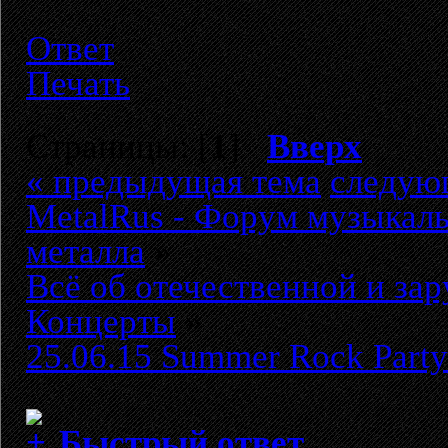
Ответ
Печать
Страницы: [
1
]
Вверх
« предыдущая тема
следую
MetalRus - Форум музыкаль
металла
»
Всё об отечественной и за
Концерты
»
25.06.15 Summer Rock Party
Быстрый ответ