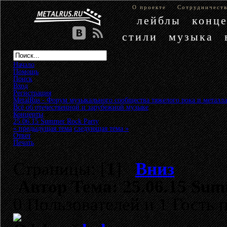
О проекте
Сотрудничест
лейблы
конц
стили
музыка
Начало
Помощь
Поиск
Вход
Регистрация
MetalRus - Форум музыкального сообщества тяжелого рока и металла
Всё об отечественной и зарубежной музыке
»
Концерты
»
25.06.15 Summer Rock Party
« предыдущая тема
следующая тема »
Ответ
Печать
Страницы: [
1
]
Вниз
Автор
Тема: 25.06.15 Sum
0 Пользователей и 1 Гость 