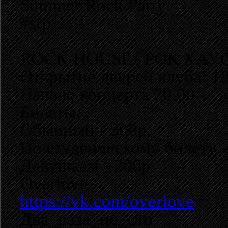
Summer Rock Party
#srp
ROCK HOUSE | РОК ХАУ
Открытие дверей клуба: 18
Начало концерта 20.00
Билеты:
Обычный - 300р.
По студенческому билету -
Девушкам - 200р
Overlove
https://vk.com/overlove
Два_раза_по_сто