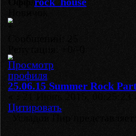
rock_house
Новичок
Сообщений: 25
Репутация: +0/-0
25.06.15 Summer Rock Par
«
:
21 Июнь 2015, 00:25:23 
Цитировать
Усладов Пир представляет