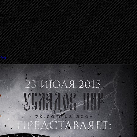
ляет:
 участие такие группы как:
fest