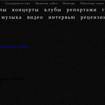
е
Сотрудничество
Правила сайта
Помощь
Обратная связь
блы
концерты
клубы
репортажи
музыка
видео
интервью
рецензи
лого рока и металла
»
итано 22688 раз)
му.