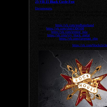
23-VII-15 Black Circle Fest
«
:
14 Июль 2015, 23:46:05 »
Цитировать
Творческое объединение Усладов Пир представ
Летний BLACK CIRCLE FEST в котором примут
Выступающие группы:
GodHater -
https://vk.com/godhaterband
Inis -
https://vk.com/club1306108
Tremor -
https://vk.com/tremor_tula
Вий -
https://vk.com/viy_black_metal
RAVENANT -
https://vk.com/ravenant_obn
ПОДРОБНОСТИ ТУТ:
https://vk.com/blackcircle