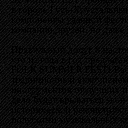
в городе Гусь-Хрустальны
компоненты удачной фести
компании друзей, но даже 
Правильный досуг и насто
что из года в год предлаг
FOLK SUMMER FEST! Вас 
традиционный аккомпанем
инструментов от лучших п
дело будет врываться звон
исторической реконструкц
полусотни музыкальных ко