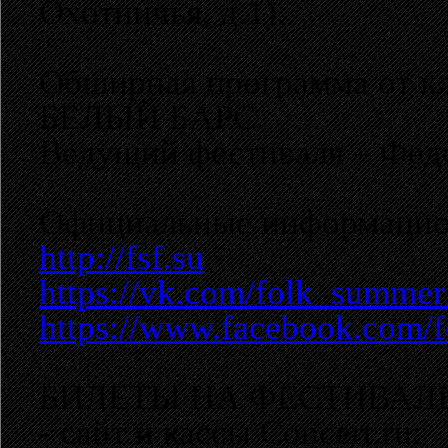
Охотничья, д.1).
Обширная программа от кл
БЕЛЫЙ БАРС.
Ведущий фестиваля – Фед
Официальные информацио
http://fsf.su
https://vk.com/folk_summer
https://www.facebook.com/f
БИЛЕТЫ НА ФЕСТИВАЛЬ
- сайт и кассы Concert.ru;