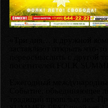
«Три дня… в дружной комп
заставляют открыть что-то 
переосмыслить с другой то
посетителей FOLK SUMME
Ежегодный международны
Cобытие, объединяющее л
традиций прошлых лет. Пр
SUMMER FEST пройдет 17,