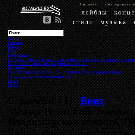
О проекте
Сотрудничест
лейблы
конц
стили
музыка
Начало
Помощь
Поиск
Вход
Регистрация
MetalRus - Форум музыкального сообщества тяжелого рока и металла
Всё об отечественной и зарубежной музыке
»
Концерты
»
Folk Summer Fest 2015 ● 17 - 19 июля ● Владимирская область
« предыдущая тема
следующая тема »
Ответ
Печать
Страницы: [
1
]
Вниз
Автор
Тема: Folk Summer 
Владимирская область (П
0 Пользователей и 1 Гость 