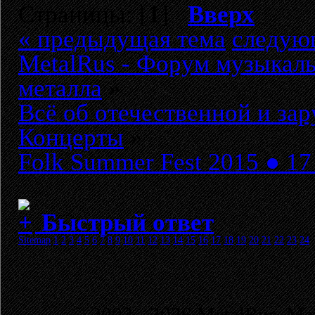
Страницы: [
1
]
Вверх
« предыдущая тема
следую
MetalRus - Форум музыкаль
металла
»
Всё об отечественной и за
Концерты
»
Folk Summer Fest 2015 ● 17
Быстрый ответ
Sitemap
1
2
3
4
5
6
7
8
9
10
11
12
13
14
15
16
17
18
19
20
21
22
23
24
© 2003 - 2026 MetalRus. М