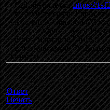
- Online-билеты:
https://fs
- в салонах связи Евросеть
- в салонах Связной (Моск
- в кассе клуба "Rock Hou
- в рок-магазине "ЗигЗаг" 
- в рок-магазине "У Дяди 
Записан
Ответ
Печать