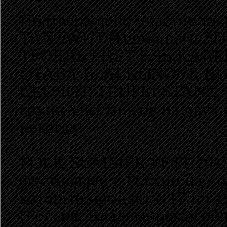
Подтверждено участие так
TANZWUT (Германия), ZD
ТРОЛЛЬ ГНЕТ ЕЛЬ,КАЛЕВ
ОТАВА Ё, ALKONOST, B
СКОЛОТ, TEUFELSTANZ, Ш
групп-участников на двух 
некогда!
FOLK SUMMER FEST 2015 п
фестивалей в России на но
который пройдет с 17 по 1
(Россия, Владимирская обла