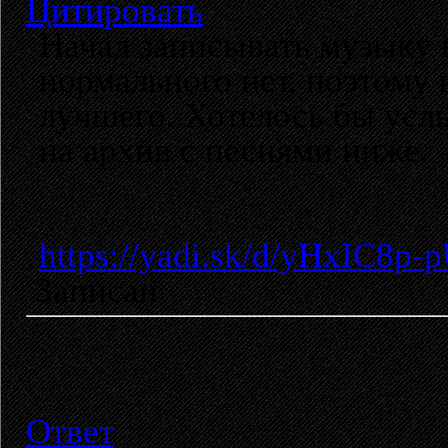
Цитировать
Начал записывать музыку 
нормального нет, поэтому 
лучшего. Хотелось бы усл
на архив с песнями ниже.
https://yadi.sk/d/yHxIC8p
Записан
Ответ