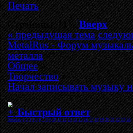
Печать
Страницы: [
1
]
Вверх
« предыдущая тема
следую
MetalRus - Форум музыкаль
металла
»
Общее
»
Творчество
»
Начал записывать музыку н
Быстрый ответ
Sitemap
1
2
3
4
5
6
7
8
9
10
11
12
13
14
15
16
17
18
19
20
21
22
23
24