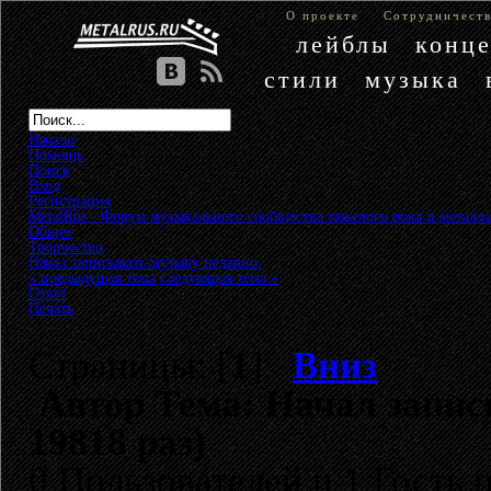
О проекте
Сотрудничест
лейблы
конц
стили
музыка
Начало
Помощь
Поиск
Вход
Регистрация
MetalRus - Форум музыкального сообщества тяжелого рока и металла
Общее
»
Творчество
»
Начал записывать музыку недавно.
« предыдущая тема
следующая тема »
Ответ
Печать
Страницы: [
1
]
Вниз
Автор
Тема: Начал запис
19818 раз)
0 Пользователей и 1 Гость 