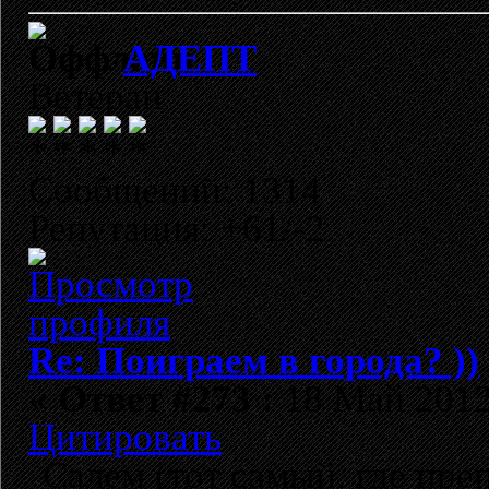
АДЕПТ
Ветеран
Сообщений: 1314
Репутация: +61/-2
Re: Поиграем в города? ))
«
Ответ #273 :
18 Май 2012,
Цитировать
Салем (тот самый, где пр