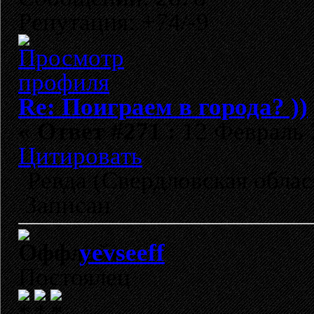
Репутация: +74/-9
Re: Поиграем в города? ))
«
Ответ #271 :
12 Февраль 2
Цитировать
Ревда (Свердловская облас
Записан
yevseeff
Постоялец