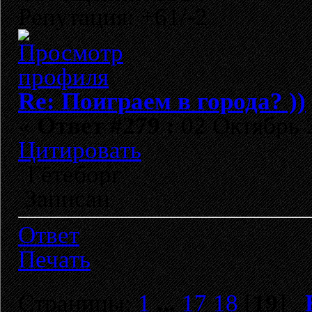
Репутация: +61/-2
Re: Поиграем в города? ))
«
Ответ #279 :
02 Октябрь 2
Цитировать
Гётеборг
Записан
Ответ
Печать
Страницы:
1
...
17
18
[
19
]