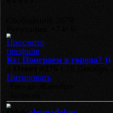
Сообщений: 2678
Репутация: +74/-9
Re: Поиграем в города? ))
«
Ответ #276 :
28 Декабрь 2
Цитировать
Рио-де-Жанейро
Записан
olgunadokov