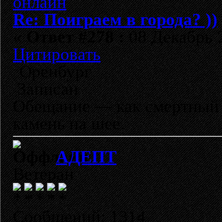
Re: Поиграем в города? ))
«
Ответ #278 :
08 Декабрь 2
Цитировать
Оренбург
Записан
Обещание — как смертный п
камень на шее.
АДЕПТ
Ветеран
Сообщений: 1314