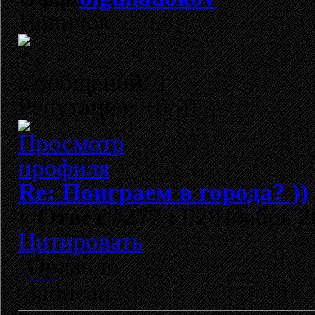
Новичок
Сообщений: 1
Репутация: +0/-0
Re: Поиграем в города? ))
«
Ответ #277 :
02 Ноябрь 20
Цитировать
Орландо
http://appleproblem.ru/contacts/
Записан