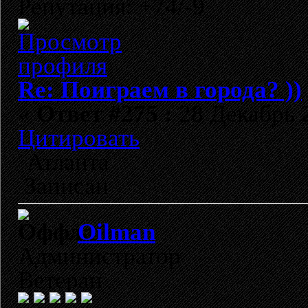
Репутация: +74/-9
Re: Поиграем в города? ))
«
Ответ #275 :
28 Декабрь 2
Цитировать
Атланта
Записан
Oilman
Администратор
Ветеран