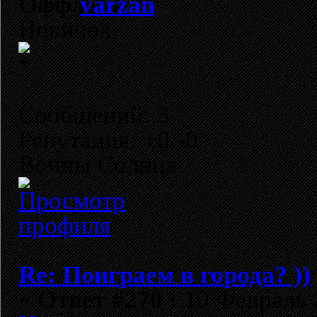
varzan
Новичок
Сообщений: 3
Репутация: +0/-0
Воины Солнца
Re: Поиграем в города? ))
«
Ответ #270 :
10 Февраль 2