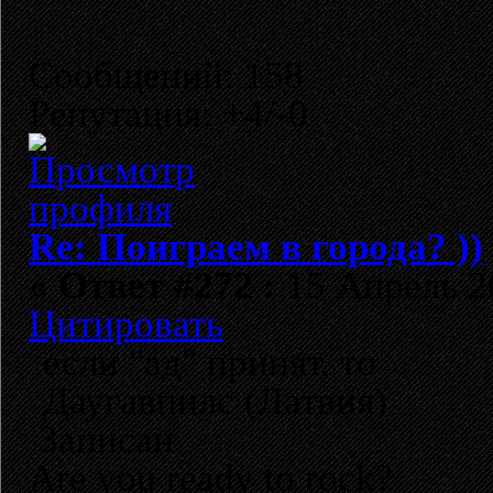
Сообщений: 158
Репутация: +4/-0
Re: Поиграем в города? ))
«
Ответ #272 :
15 Апрель 20
Цитировать
если "ад" принят, то
Даугавпилс (Латвия)
Записан
Are you ready to rock?