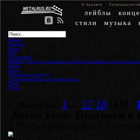
О проекте
Сотрудничест
лейблы
конц
стили
музыка
Начало
Помощь
Поиск
Вход
Регистрация
MetalRus - Форум музыкального сообщества тяжелого рока и металла
Общее
»
Игры
»
Поиграем в города? ))
« предыдущая тема
следующая тема »
Ответ
Печать
Страницы:
1
...
17
18
[
19
]
Автор
Тема: Поиграем в г
0 Пользователей и 1 Гость 