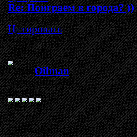
Re: Поиграем в города? ))
«
Ответ #274 :
24 Декабрь 2
Цитировать
Игрим (ХМАО)
Записан
Oilman
Администратор
Ветеран
Сообщений: 2678