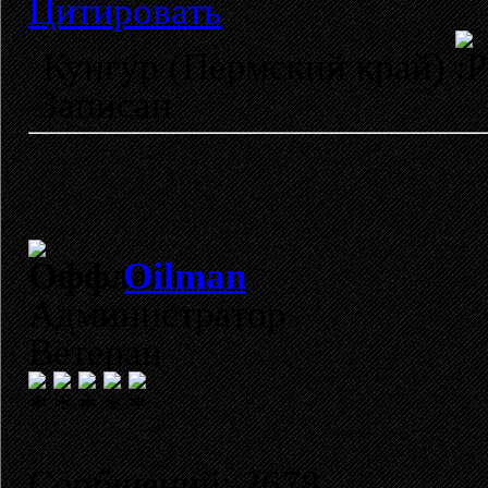
Цитировать
Кунгур (Пермский край)
Записан
Oilman
Администратор
Ветеран
Сообщений: 2678