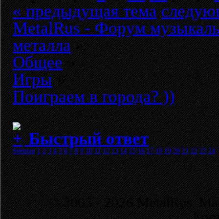
« предыдущая тема
следую
MetalRus - Форум музыкаль
металла
»
Общее
»
Игры
»
Поиграем в города? ))
Быстрый ответ
Sitemap
1
2
3
4
5
6
7
8
9
10
11
12
13
14
15
16
17
18
19
20
21
22
23
24
© 2003 - 2026 MetalRus. М
Коп