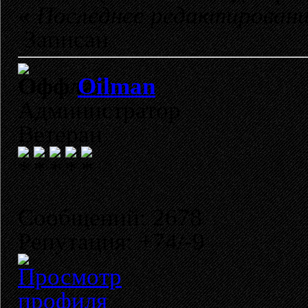
«
Последнее редактировани
Записан
Oilman
Администратор
Ветеран
Сообщений: 2678
Репутация: +74/-9