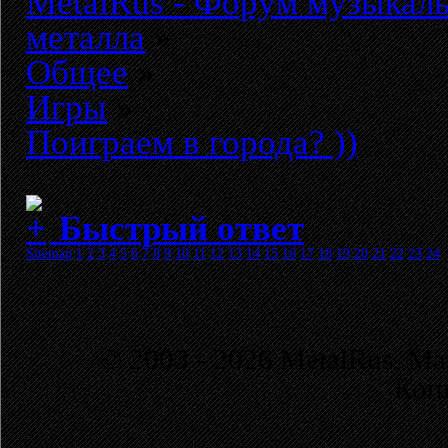
MetalRus - Форум музыкаль
металла
»
Общее
»
Игры
»
Поиграем в города? ))
Быстрый ответ
Sitemap
1
2
3
4
5
6
7
8
9
10
11
12
13
14
15
16
17
18
19
20
21
22
23
24
© 2003 - 2026 MetalRus. М
Коп