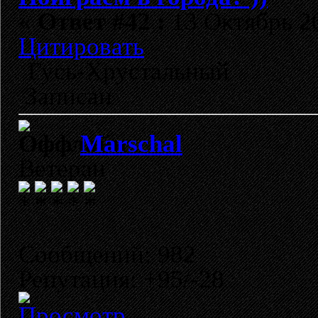
«
Ответ #42 :
13 Октябрь 20
Цитировать
Гусь-Хрустальный
Записан
Marschal
Ветеран
Сообщений: 982
Репутация: +95/-28