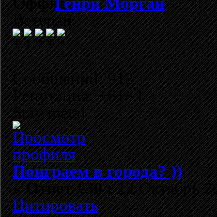
Генри Морган
Ветеран
Сообщений: 912
Репутация: +61/-1
Stay metal
Поиграем в города? ))
«
Ответ #30 :
12 Октябрь 20
Цитировать