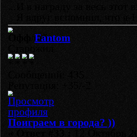
...И в награду за весь этот в
Я вдруг вспомнил, что я-Н
Fantom
Старожил
Сообщений: 435
Репутация: +35/-2
Поиграем в города? ))
«
Ответ #33 :
12 Октябрь 20