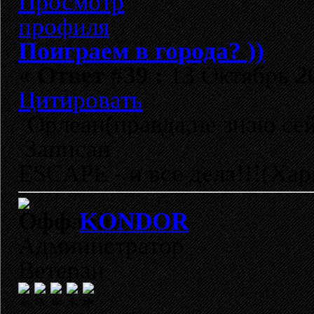
Поиграем в города? ))
«
Ответ #39 :
13 Октябрь 20
Цитировать
Орлеан(правда,не знаю сейч
Записан
ESCAPE - и все дела!!!(Хар
KONDOR
Администратор
Ветеран