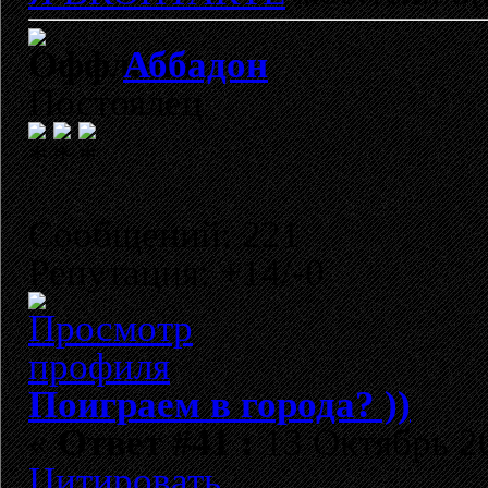
Аббадон
Постоялец
Сообщений: 221
Репутация: +14/-0
Поиграем в города? ))
«
Ответ #41 :
13 Октябрь 20
Цитировать