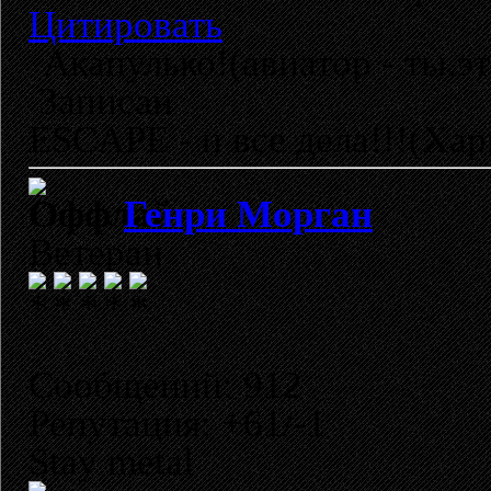
Цитировать
Акапулько!(авиатор - ты,это
Записан
ESCAPE - и все дела!!!(Хар
Генри Морган
Ветеран
Сообщений: 912
Репутация: +61/-1
Stay metal