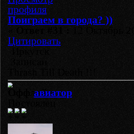
Поиграем в города? ))
«
Ответ #31 :
12 Октябрь 20
Цитировать
Иркутск
Записан
Thrash Till Death !!!
авиатор
Постоялец