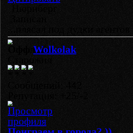
Нюрнберг
Записан
...плясал под дудки агентов 
Wolkolak
Старожил
Сообщений: 442
Репутация: +25/-2
Поиграем в города? ))