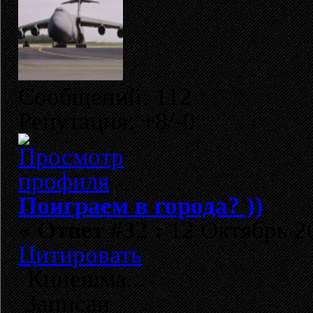
Сообщений: 112
Репутация: +8/-0
Поиграем в города? ))
«
Ответ #32 :
12 Октябрь 20
Цитировать
Кинешма...
Записан