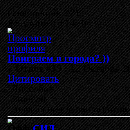
Сообщений: 221
Репутация: +14/-0
Поиграем в города? ))
«
Ответ #35 :
12 Октябрь 20
Цитировать
Лиссобон
Записан
...плясал под дудки агентов 
СИД