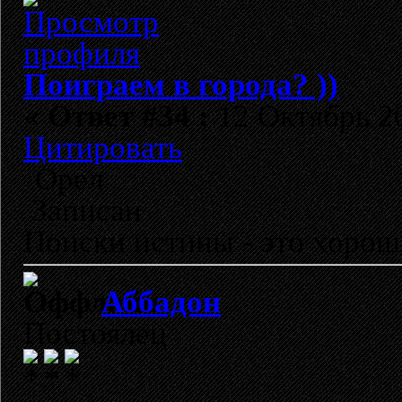
Поиграем в города? ))
«
Ответ #34 :
12 Октябрь 20
Цитировать
Орел
Записан
Поиски истины - это хорош
Аббадон
Постоялец