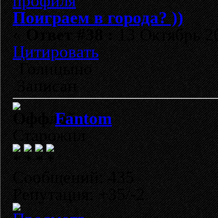
Поиграем в города? ))
«
Ответ #38 :
13 Октябрь 20
Цитировать
Голицыно
Записан
Fantom
Старожил
Сообщений: 435
Репутация: +35/-2