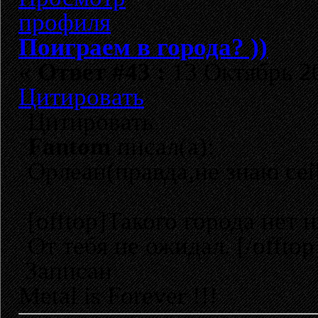
Поиграем в города? ))
«
Ответ #43 :
13 Октябрь 20
Цитировать
Цитировать
Fantom
писал(а):
Орлеан(правда,не знаю сейч
[offtop]Такого города нет 
От тебя не ожидал. [/offtop
Записан
Metal is Forever !!!