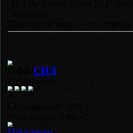
B-) Великие Луки B-)*frie
Записан
Поиски истины - это хорош
СИД
Старожил
Сообщений: 306
Репутация: +40/-2