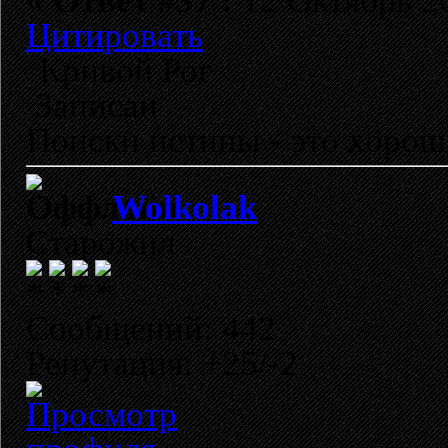
«
Ответ #37 :
12 Октябрь 20
Цитировать
Кривой Рог
Записан
Поиски истины - это хорош
Wolkolak
Старожил
Сообщений: 442
Репутация: +25/-2