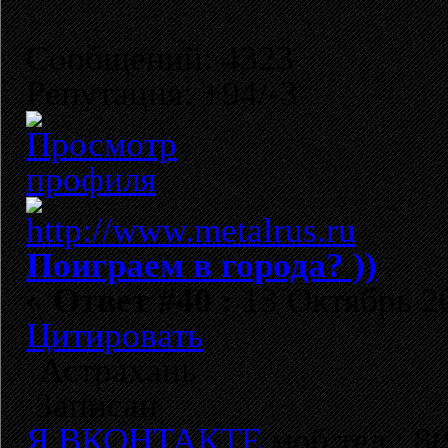
Сообщений: 4323
Репутация: +94/-3
Поиграем в города? ))
«
Ответ #40 :
13 Октябрь 20
Цитировать
Астрахань
Записан
Я ВКОНТАКТЕ
моб.тел.: 8