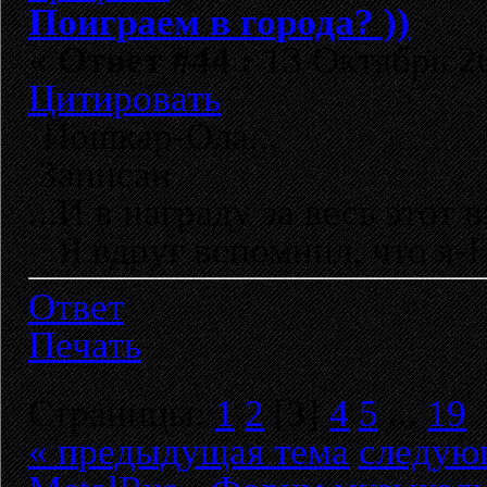
Поиграем в города? ))
«
Ответ #44 :
13 Октябрь 20
Цитировать
Йошкар-Ола...
Записан
...И в награду за весь этот в
Я вдруг вспомнил, что я-Н
Ответ
Печать
Страницы:
1
2
[
3
]
4
5
...
19
« предыдущая тема
следую