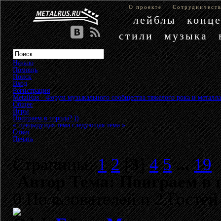
О проекте
Сотрудничест
лейблы
конц
стили
музыка
Начало
Помощь
Поиск
Вход
Регистрация
MetalRus - Форум музыкального сообщества тяжелого рока и металла
Общее
»
Игры
»
Поиграем в города? ))
« предыдущая тема
следующая тема »
Ответ
Печать
Страницы:
1
2
[
3
]
4
5
...
19
Автор
Тема: Поиграем в г
0 Пользователей и 2 Гостей