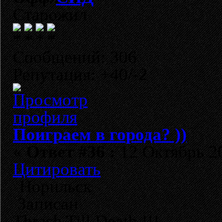
Старожил
Сообщений: 306
Репутация: +40/-2
Поиграем в города? ))
«
Ответ #36 :
12 Октябрь 20
Цитировать
Норильск
Записан
Thrash Till Death !!!