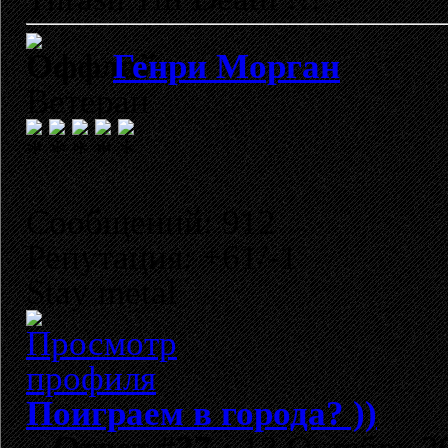
Генри Морган
Ветеран
Сообщений: 912
Репутация: +61/-1
Stay metal
Поиграем в города? ))