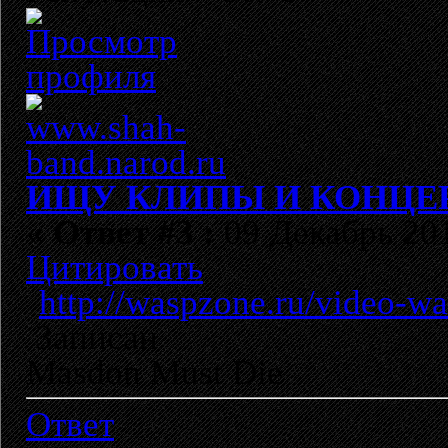
ИЩУ КЛИПЫ И КОНЦЕРТ
«
Ответ #3 :
09 Декабрь 201
Цитировать
http://waspzone.ru/video-wa
Записан
Masdon Must Die
Ответ