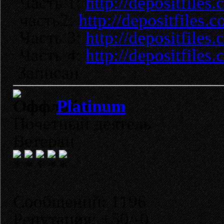
Часть 1:
http://depositfiles
часть2:
http://depositfiles
Часть 3:
http://depositfiles
Часть 4:
http://depositfile
Записан
Platinum
Почетный деятель
Ветеран
Сообщений: 1196
Репутация: +50/-0