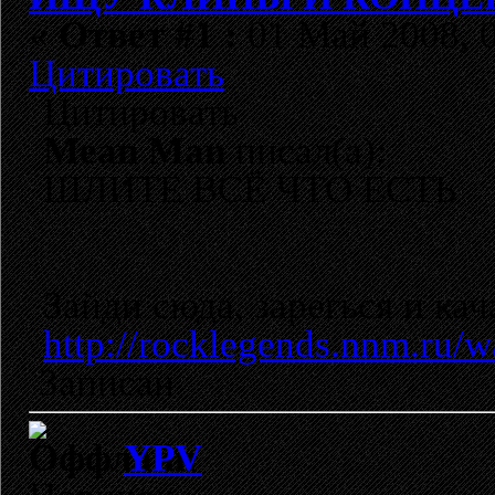
«
Ответ #1 :
01 Май 2008, 0
Цитировать
Цитировать
Mean Man
писал(а):
ШЛИТЕ ВСЁ ЧТО ЕСТЬ
Зайди сюда, зарегься и кач
http://rocklegends.nnm.ru/
Записан
YPV