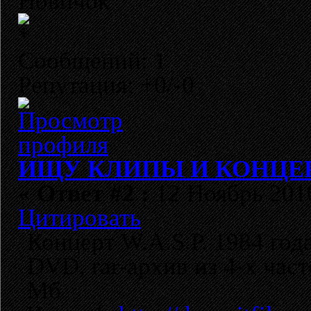
Новичок
Сообщений: 1
Репутация: +0/-0
ИЩУ КЛИПЫ И КОНЦЕРТ
«
Ответ #2 :
12 Ноябрь 2010
Цитировать
Концерт W.A.S.P. 1984 года
DVD, rar-архив из 4-х час
Мб