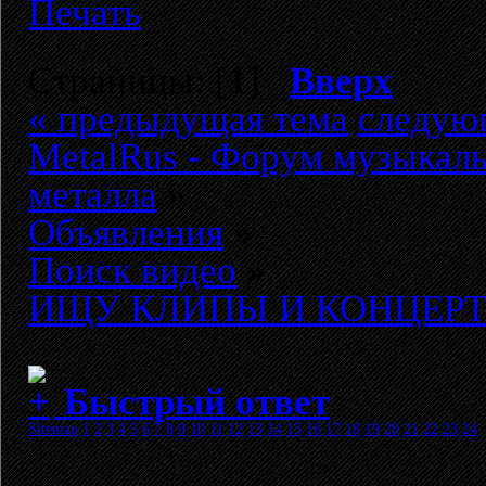
Печать
Страницы: [
1
]
Вверх
« предыдущая тема
следую
MetalRus - Форум музыкаль
металла
»
Объявления
»
Поиск видео
»
ИЩУ КЛИПЫ И КОНЦЕРТЫ
Быстрый ответ
Sitemap
1
2
3
4
5
6
7
8
9
10
11
12
13
14
15
16
17
18
19
20
21
22
23
24