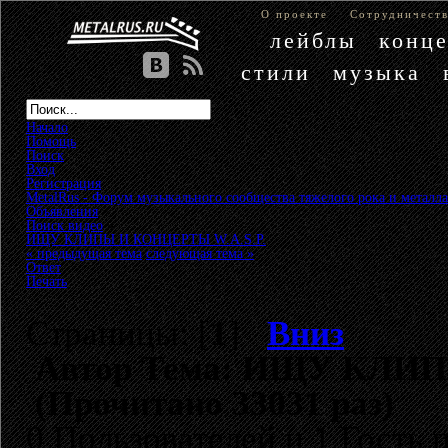
О проекте
Сотрудничест
лейблы
конц
стили
музыка
Начало
Помощь
Поиск
Вход
Регистрация
MetalRus - Форум музыкального сообщества тяжелого рока и металла
Объявления
»
Поиск видео
»
ИЩУ КЛИПЫ И КОНЦЕРТЫ W.A.S.P.
« предыдущая тема
следующая тема »
Ответ
Печать
Страницы: [
1
]
Вниз
Автор
Тема: ИЩУ КЛИП
(Прочитано 33031 раз)
0 Пользователей и 1 Гость 