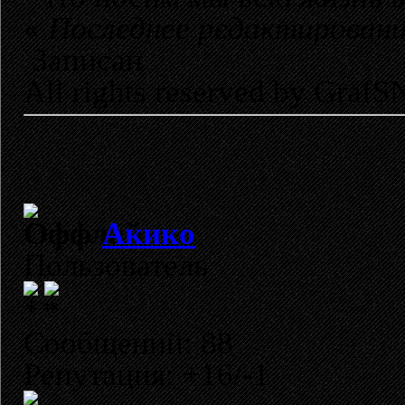
«
Последнее редактировани
Записан
All rights reserved by GrafS
Акико
Пользователь
Сообщений: 88
Репутация: +16/-1