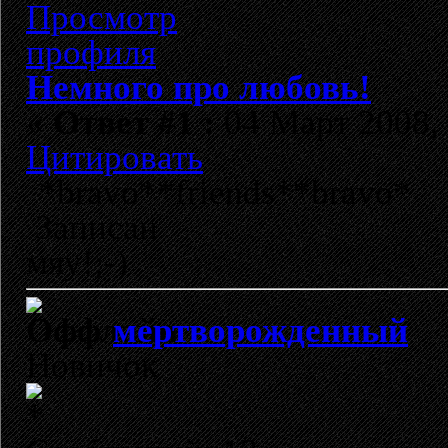
Немного про любовь!
«
Ответ #1 :
04 Март 2008, 
Цитировать
*bravo**friends**bravo*
Записан
мяу!;-)
мертворождeнный
Новичок