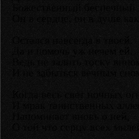
Божественный беспечный в
Он в сердце, он в душе как
Остался навсегда в твоей.
Да и помочь уж нечем ей.
Ведь не залить тоску вино
И не забыться вечным сно
Когда весь свет ночных ог
И мрак таинственных алле
Напоминает вновь о ней,
О той что серцу всех миле