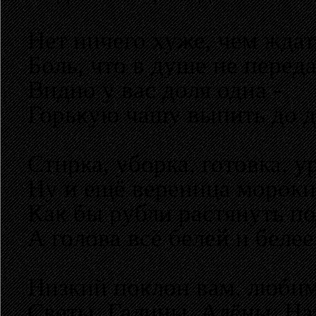
Нет ничего хуже, чем ждат
Боль, что в душе не переда
Видно у вас доля одна -
Горькую чашу выпить до д
Стирка, уборка, готовка, у
Ну и ещё вереница мороки
Как бы рубли растянуть п
А голова всё белей и белее
Низкий поклон вам, люби
Светы, Галины, Алёны, На