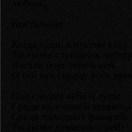
любовь...
Ностальгия
Когда один, в пустом саду.
Ты снова слушаешь листву
Листва поет тебе о ней,
О той что сердцу всех мил
Под сводом неба и луны.
Среди полночной темноты
Среди холодных фанарей.
Ты снова думаешь о ней!