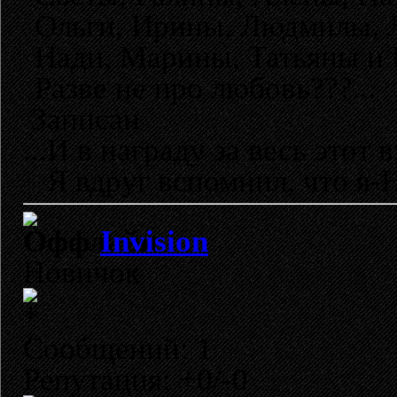
Ольги, Ирины, Людмилы,
Нади, Марины, Татьяны и 
Разве не про любовь???...
Записан
...И в награду за весь этот в
Я вдруг вспомнил, что я-Н
Invision
Новичок
Сообщений: 1
Репутация: +0/-0