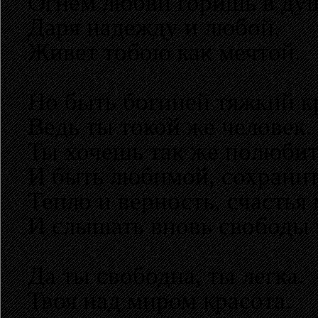
Огнем любви горишь в ду
Даря надежду и любой,
Живет тобою как мечтой.
Но быть богиней тяжкий кр
Ведь ты токой же человек.
Ты хочешь так же полюбит
И быть любимой, сохранит
Тепло и верность, счастья 
И слышать вновь свободы 
Да ты свободна, ты легка.
Твоя над миром красота.