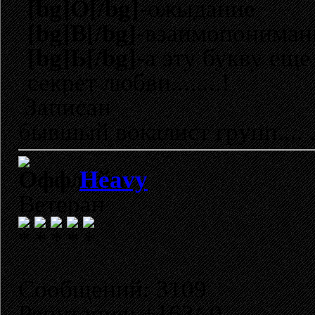
[bg]О[/bg]
-ожыдание
[bg]В[/bg]
-взаимопониман
[bg]Ь[/bg]
-а эту букву еще
секрет любви........!
Записан
бывшый вокалист групп...
Heavy
Ветеран
Сообщений: 3109
Репутация: +163/-0