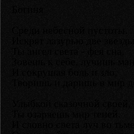
Богиня
Среди небесной пустоты.
Искрят лазурью две звезды
Ты ангел света - фея сна,
Зовешь к себе, лучишь ман
И сокрушая боль и зло,
Творишь и даришь в мир д
Улыбкой сказочной своей,
Ты озаряешь мир теней.
И словно света луч во тьме