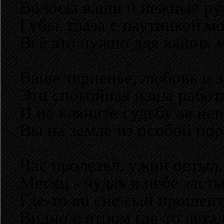
Волосы ваши и нежные ру
Губы, глаза с паутинкой м
Всё это нужно для ваших 
Ваше терпенье, любовь и з
Это спокойная наша работ
И не кляните судьбу за нев
Вы на земле из особой по
Час пролетел, ужин остыл,
Месяц - чудак в небе засты
Где-то во сне сын прошепт
Видно с отцом где-то летал