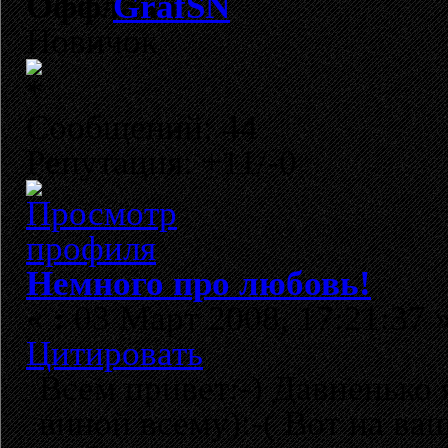
GrafSN
Новичок
Сообщений: 44
Репутация: +11/-0
Немного про любовь!
«
:
03 Март 2008, 17:21:37 
Цитировать
Всем привет:-) Давненько 
виной всему):-( Вот на ва