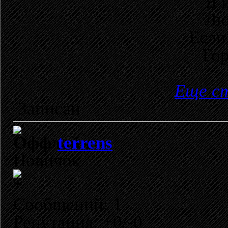
Я 
Лю
Если
Гор
Еще с
Записан
terrens
Новичок
Сообщений: 1
Репутация: +0/-0