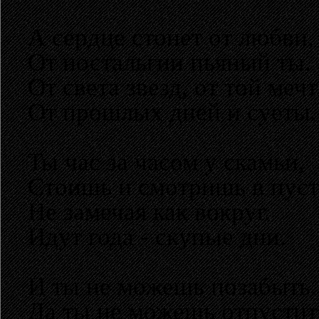
А сердце стонет от любви,
От ностальгии пьяный ты.
От света звезд, от той меч
От прошлых дней и суеты.
Ты час за часом у скамьи,
Стоишь и смотришь в пуст
Не замечая как вокруг.
Идут года - скупые дни.
И ты не можешь позабыть.
Да ты не можешь отпустит