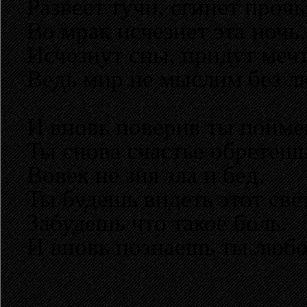
Развеет тучи, сгинет прочь
Во мрак исчезнет эта ночь.
Исчезнут сны, придут меч
Ведь мир не мыслим без л
И вновь поверив ты пойме
Ты снова счастье обретешь
Вовек не зня зла и бед.
Ты будешь видеть этот свет
Забудешь что такое боль.
И вновь познаешь ты любо