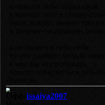
я искал в тебе образ свой
я кричал тебе в спину-сто
лишь вокруг звенит тишин
и почему-то памятен летн
я не нашел в тебе себя
то что разбито нельзя ожи
я мог бы попробовать
просто отвернуться,забыт
Записан
issaiya2007
Новичок