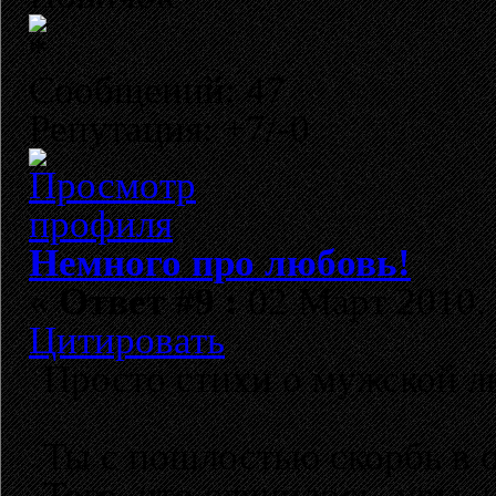
Сообщений: 47
Репутация: +7/-0
Немного про любовь!
«
Ответ #9 :
02 Март 2010, 
Цитировать
Просто стихи о мужской 
Ты с пошлостью скорбь в 
Того, что случилось, увы,