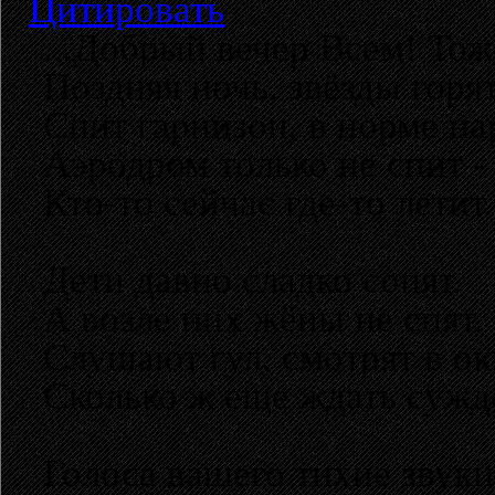
Цитировать
...Добрый вечер Всем! Тож
Поздняя ночь, звёзды горят
Спит гарнизон, в норме на
Аэродром только не спит -
Кто-то сейчас где-то летит.
Дети давно сладко сопят.
А возле них жёны не спят.
Слушают гул, смотрят в ок
Сколько ж еще ждать сужд
Голоса вашего тихие звуки