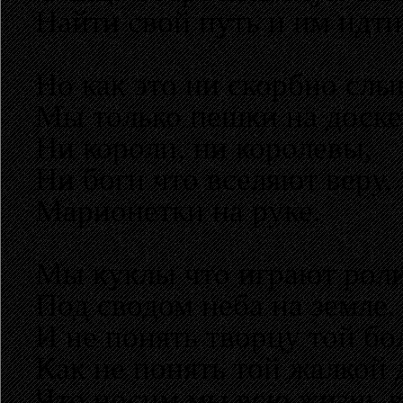
Найти свой путь и им идти
Но как это ни скорбно слы
Мы только пешки на доске
Ни короли, ни королевы,
Ни боги что вселяют веру,
Марионетки на руке.
Мы куклы что играют роли
Под сводом неба на земле.
И не понять творцу той бо
Как не понять той жалкой 
Что носим мы всю жизнь в