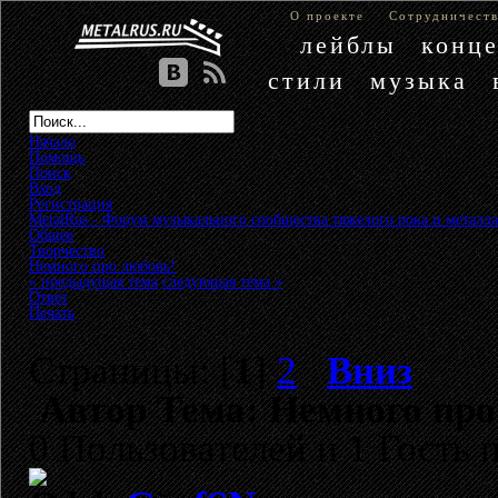
О проекте
Сотрудничест
лейблы
конц
стили
музыка
Начало
Помощь
Поиск
Вход
Регистрация
MetalRus - Форум музыкального сообщества тяжелого рока и металла
Общее
»
Творчество
»
Немного про любовь!
« предыдущая тема
следующая тема »
Ответ
Печать
Страницы: [
1
]
2
Вниз
Автор
Тема: Немного про
0 Пользователей и 1 Гость 