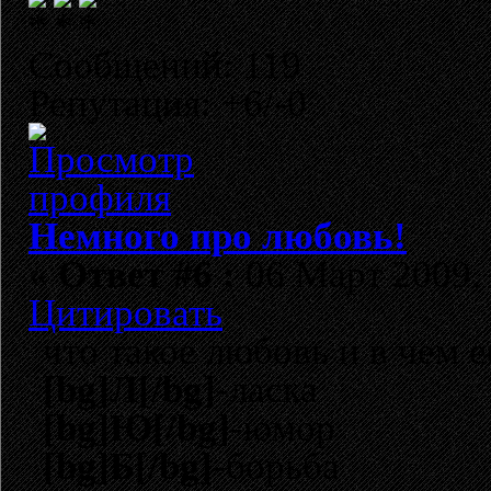
Сообщений: 119
Репутация: +6/-0
Немного про любовь!
«
Ответ #6 :
06 Март 2009, 
Цитировать
что такое любовь и в чем е
[bg]Л[/bg]
-ласка
[bg]Ю[/bg]
-юмор
[bg]Б[/bg]
-борьба