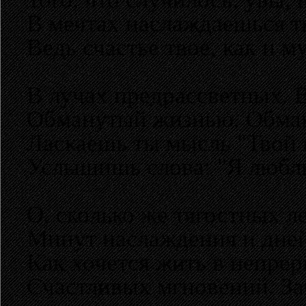
В мечтах наслаждаешься т
Ведь счастье твое, как и м
В лучах предрассветных. В
Обманутый жизнью. Обман
Ласкаешь ты мысль "Твой 
Услышишь слова: "Я люблю.
О, сколько же тягостных л
Минут наслаждения и дней
Как хочется жить в непре
Счастливых мгновений. За