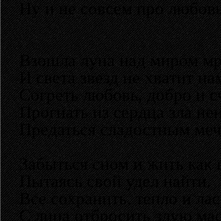
Ну и не совсем про любовь
Взошла луна над миром м
И света звезд не хватит на
Согреть любовь, добро и с
Прогнать из сердца зла нен
Предаться сладостным меч
Забыться сном и жить как в
Пытаясь свой удел найти.
Все сохранить, тепло и лас
С лица отбросить злую мас