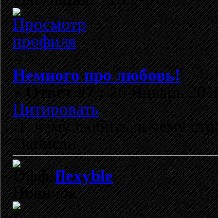
Немного про любовь!
«
Ответ #7 :
26 Январь 2010
Цитировать
К чему любить, к чему стра
Записан
flexyble
Новичок