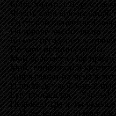
Когда ходить я буду с палк
Чесать свой крючковатый 
Со старой выцветшей моч
На голове вместо волос,
Ко мне негаданно нагрянет
По злой иронии судьбы,
Мой долгожданный принц-
Мой гений чистой красоты
Лишь глянет на меня в полг
И пропадет любовный пыл.
Ему прокашляю: "Зараза!
Подонок! Где ж ты раньше
... И он, кладя в стаканчик