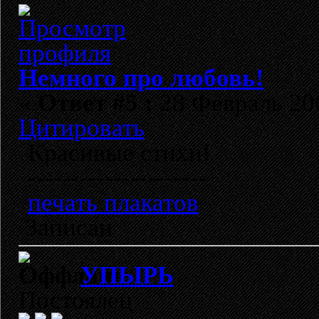
Немного про любовь!
«
Ответ #5 :
28 Февраль 200
Цитировать
Красивые стихи!
---------------------
печать плакатов
Записан
УПЫРЬ
Постоялец