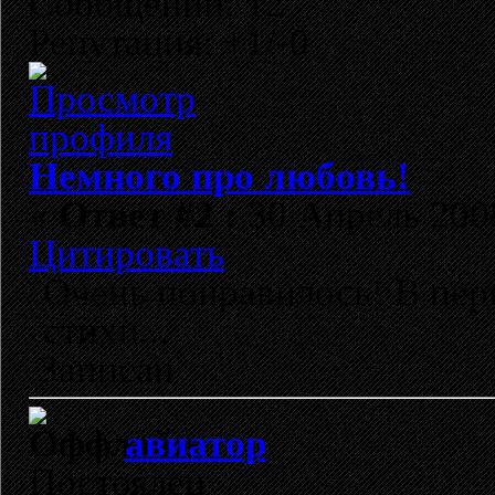
Сообщений: 12
Репутация: +1/-0
Немного про любовь!
«
Ответ #2 :
30 Апрель 2008
Цитировать
Очень понравилось! В пер
стихи...
Записан
авиатор
Постоялец