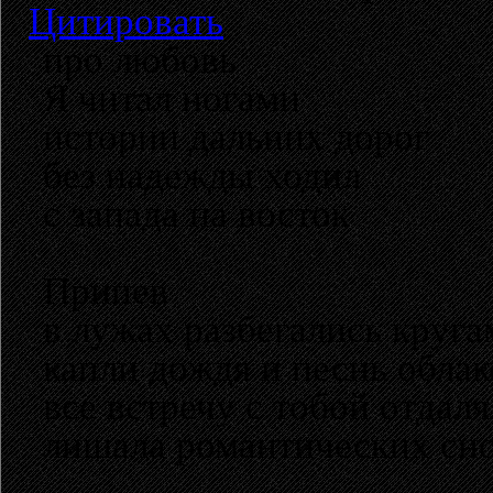
Цитировать
про любовь
Я читал ногами
истории дальних дорог
без надежды ходил
с запада на восток
Припев
в лужах разбегались круга
капли дождя и песнь облак
все встречу с тобой отдаля
лишала романтических сн