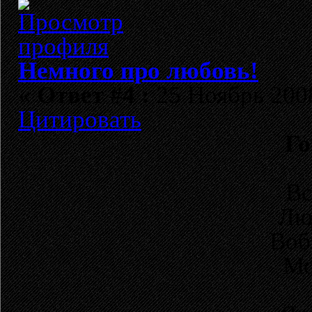
Немного про любовь!
«
Ответ #4 :
25 Ноябрь 2008
Цитировать
Го
Вс
Люд
Воб
Мо