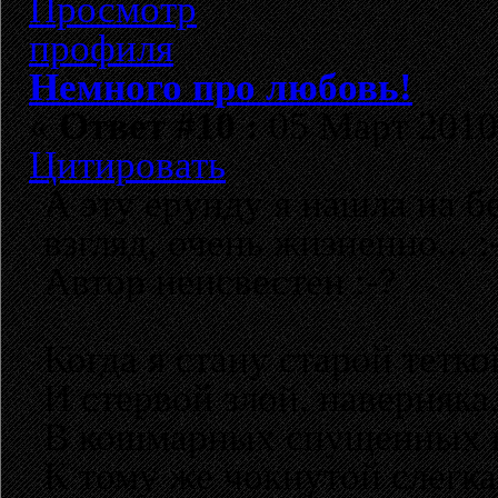
Немного про любовь!
«
Ответ #10 :
05 Март 2010,
Цитировать
А эту ерунду я нашла на б
взгляд, очень жизненно... :
Автор неисвестен :-?
Когда я стану старой тетко
И стервой злой, наверняка
В кошмарных спущенных к
К тому же чокнутой слегка