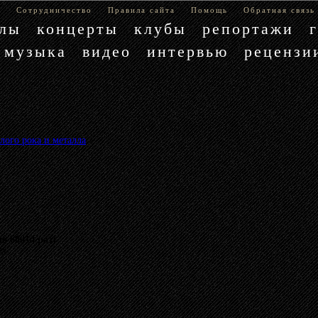
е
Сотрудничество
Правила сайта
Помощь
Обратная связь
блы
концерты
клубы
репортажи
музыка
видео
интервью
рецензи
лого рока и металла
»
о 60014 раз)
му.