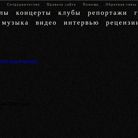
е
Сотрудничество
Правила сайта
Помощь
Обратная связь
блы
концерты
клубы
репортажи
музыка
видео
интервью
рецензи
лого рока и металла
»
но 129835 раз)
му.