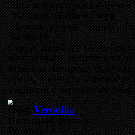
На свой синхровазотрон,
Ты сиди жЫвачку жуй
Дальше рифма - слово ...[/o
Записан
Страус при беге способен р
же поражать противника ле
задницы. Вопреки бытующе
песок, в минуту опасности 
учёными считается неунич
Veronika
Почетный деятель
Ветеран