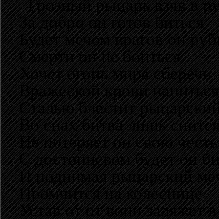
Грозный рыцарь взяв в ру
За добро он готов биться
Будет мечом врагов он руб
Смерти он не боиться
Хочет огонь мира сберечь
Вражеской крови напиться
Сталью блестит рыцарский
Во снах битва лишь снитс
Не потеряет он свою честь
С достоинсвом будет он би
И поднимая рыцарский ме
Промчится на колеснице
Устав от от воин заляжет в