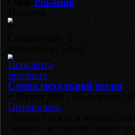
Pokoinik
Новичок
Сообщений: 5
Репутация: +3/-0
Слова метальной песни
«
Ответ #90 :
06 Апрель 200
Цитировать
Здравствуйте я попробывал
минут, не судите строго эт