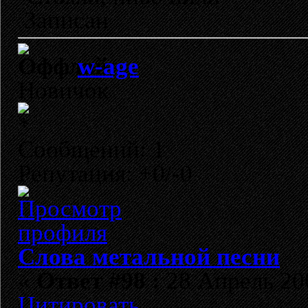
Записан
w-age
Новичок
Сообщений: 1
Репутация: +0/-0
Слова метальной песни
«
Ответ #98 :
28 Апрель 200
Цитировать