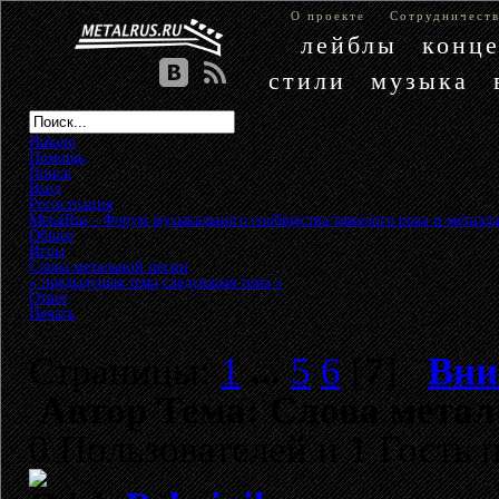
О проекте
Сотрудничест
лейблы
конц
стили
музыка
Начало
Помощь
Поиск
Вход
Регистрация
MetalRus - Форум музыкального сообщества тяжелого рока и металла
Общее
»
Игры
»
Слова метальной песни
« предыдущая тема
следующая тема »
Ответ
Печать
Страницы:
1
...
5
6
[
7
]
Вни
Автор
Тема: Слова метал
0 Пользователей и 1 Гость 