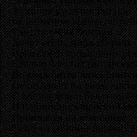
За добро он готов биться
Будет мечом врагов он руб
Смерти он не боиться
Хочет огонь мира сберечь
Вражеской крови напиться
Сталью блестит рыцарский
Во снах битва лишь снитс
Не потеряет он свою честь
С достоинсвом будет он би
И поднимая рыцарский ме
Промчится на колеснице
Устав от от воин заляжет в