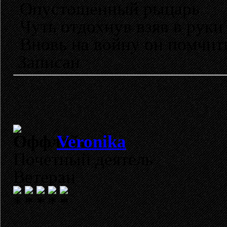
Опустошенный рыцарь
Чуть отдохнув взяв в руки
Вновь на войну он помчит
Записан
Veronika
Почетный деятель
Ветеран