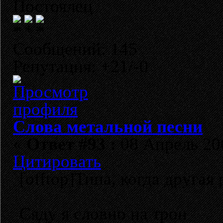
Постоялец
Сообщений: 145
Репутация: +21/-0
Слова метальной песни
«
Ответ #93 :
08 Апрель 200
Цитировать
[offtop]Типа, когда другая
Сяду я словно на трон