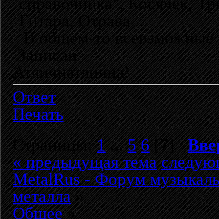
справочника", Косячёк, Три
Гитара, Отрава...
В общем-то всевзможные в
Записан
Атличнатлична!
Ответ
Печать
Страницы:
1
...
5
6
[
7
]
Вве
« предыдущая тема
следую
MetalRus - Форум музыкаль
металла
»
Общее
»