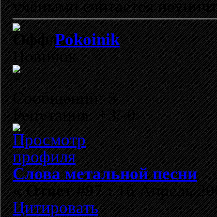
учёными считается неунич
Pokoinik
Новичок
Сообщений: 5
Репутация: +3/-0
Слова метальной песни
«
Ответ #97 :
16 Апрель 200
Цитировать