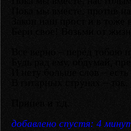
Пока мы вместе, нас голым
Пока мы вместе, против на
Закон наш прост и в тоже 
Бери свое! Возьми от жизн
Все верно – перед тобою п
Будь рад ему, обдумай, пр
И нету больше слов – есть 
В гитарных струнах – ток, 
Припев и т.д.
добавлено спустя: 4 мину