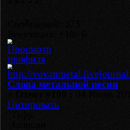
Сообщений: 373
Репутация: +19/-6
Слова метальной песни
«
Ответ #100 :
04 Июнь 2010
Цитировать
Тьфу.
Записан