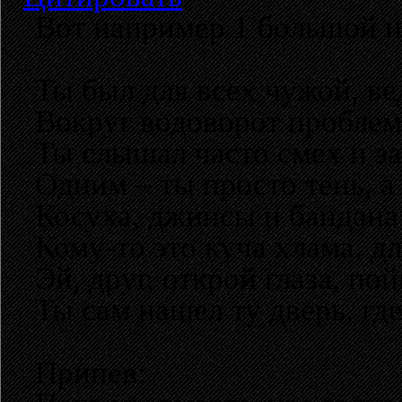
Вот например 1 большой и
Ты был для всех чужой, ве
Вокруг водоворот проблем 
Ты слышал часто смех и з
Одним – ты просто тень, а 
Косуха, джинсы и бандана 
Кому-то это куча хлама, дл
Эй, друг, открой глаза, по
Ты сам нашел ту дверь, гд
Припев: