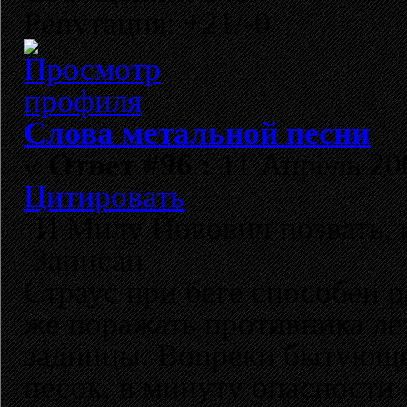
Репутация: +21/-0
Слова метальной песни
«
Ответ #96 :
11 Апрель 200
Цитировать
И Милу Йовович позвать,
Записан
Страус при беге способен р
же поражать противника ле
задницы. Вопреки бытующе
песок, в минуту опасности 