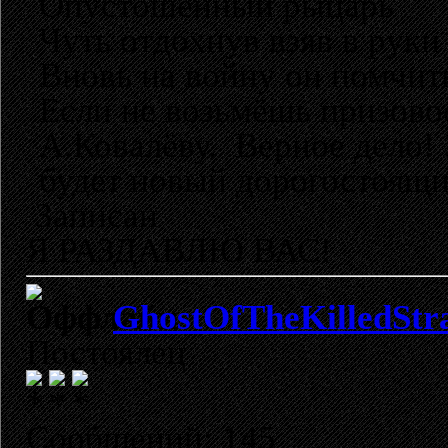
Опустошенный рыцарь
Чуть отдохнув взяв в руки
Вновь на войну он помчит
Если не возьмёшь призовое
А.Ковалёву. Верное дело! 
будет новый дорогостоящи
Записан
Я РАЗДАВЛЮ ВАС!
GhostOfTheKilledStr
Постоялец
Сообщений: 145