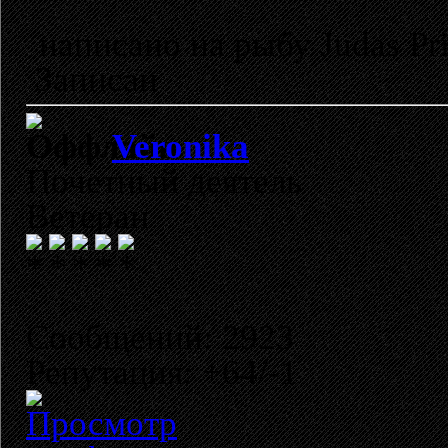
написано на рыбу Judas Prie
Записан
Veronika
Почетный деятель
Ветеран
Сообщений: 2923
Репутация: +64/-1