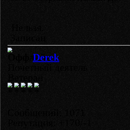
Нельзя.
Записан
Derek
Почетный деятель
Ветеран
Сообщений: 1071
Репутация: +170/-1