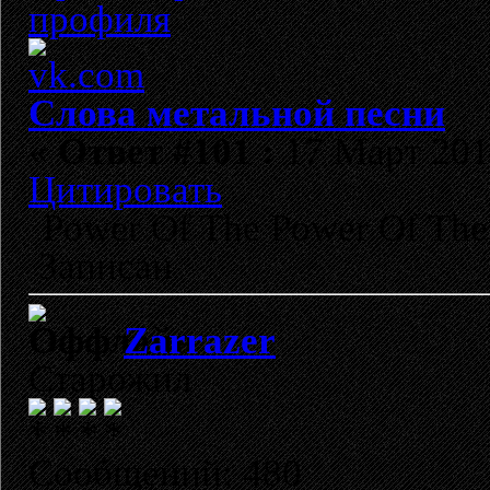
Слова метальной песни
«
Ответ #101 :
17 Март 2011
Цитировать
Power Of The Power Of The
Записан
Zarrazer
Старожил
Сообщений: 480