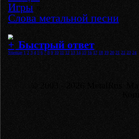
Игры
»
Слова метальной песни
Быстрый ответ
Sitemap
1
2
3
4
5
6
7
8
9
10
11
12
13
14
15
16
17
18
19
20
21
22
23
24
© 2003 - 2026 MetalRus. М
Коп