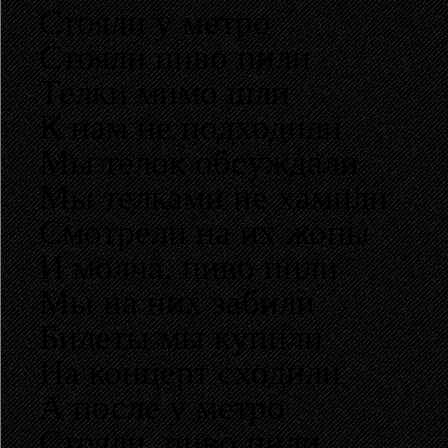
Стояли у метро
Стояли пиво пили
Телки мимо шли
К нам не подходили
Мы телок обсуждали
Мы телками не хамили
Смотрели на их жопы
И молча, пиво пили
Мы на них забили
Билеты мы купили
На концерт сходили
А после у метро
Стояли, пиво пили