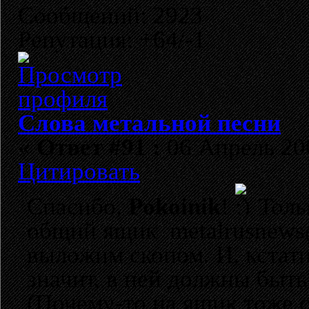
Сообщений: 2923
Репутация: +64/-1
Слова метальной песни
«
Ответ #91 :
06 Апрель 200
Цитировать
Спасибо,
Pokoinik
!
Толь
общий ящик metalrusnews
выложим скопом. И, кста
значит, в ней должны быть
(Почему-то на ящик тоже 