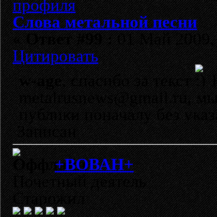
Слова метальной песни
«
Ответ #99 :
01 Май 2009, 
Цитировать
w-age
, спасибо за текст
Н
metalrusnews@gmail.ru, мы
публики поначалу без указ
Записан
+ВОВАН+
Почетный деятель
Старожил