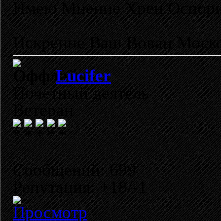
Имею Мнение Хрен Оспор
Искренне Ваш Вован Моско
Lucifer
Почетный деятель
Ветеран
Сообщений: 699
Репутация: +18/-1