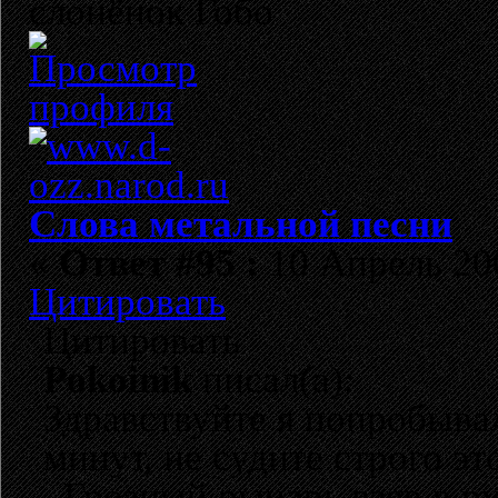
слонёнок Гобо
Слова метальной песни
«
Ответ #95 :
10 Апрель 200
Цитировать
Цитировать
Pokoinik
писал(а):
Здравствуйте я попробывал
минут, не судите строго эт
Грозный рыцарь взяв в ру