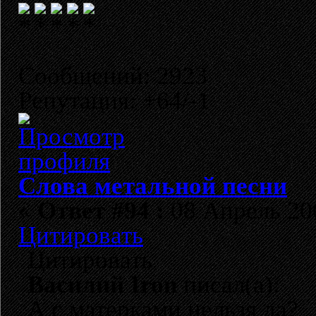
Сообщений: 2923
Репутация: +64/-1
Слова метальной песни
«
Ответ #94 :
08 Апрель 200
Цитировать
Цитировать
Василий Iron
писал(а):
А с матерками нельзя да?