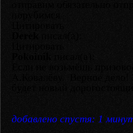
отправим обязательно отпр
порубимся
Цитировать
Derek
писал(а):
Цитировать
Pokoinik
писал(а):
Если не возьмёшь призовое
А.Ковалёву. Верное дело! 
будет новый дорогостоящи
добавлено спустя: 1 мину