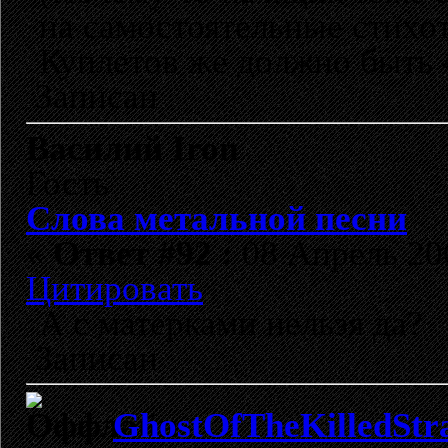
на самостоятельные стихот
Куплетов же должно быть 
Записан
Василий Iron
Гость
Слова метальной песни
«
Ответ #92 :
08 Апрель 200
Цитировать
А с матерками нельзя да?
Записан
GhostOfTheKilledStr