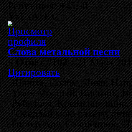
Репутация: +45/-0
YxГхАхРх
Слова метальной песни
«
Ответ #102 :
21 Март 2011
Цитировать
Шлюха, Содом, Дико, Напр
Угар, Модный, Вискарь, Ве
Рубиться, Крымские вина, 
"Оседлай мою ракету, детк
Гори в Аду, Священник, "