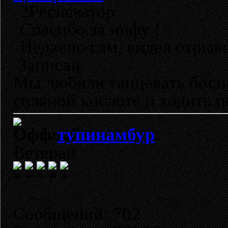
2Ресискатор
Спасибо за инфу !
Недавно сам, видел отрыво
Записан
Мы любили танцевать босик
соляной кислоте и ходить п
тупинамбур
Ветеран
Сообщений: 702