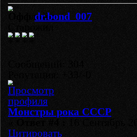
dr.bond_007
Старожил
Сообщений: 304
Репутация: +33/-0
Монстры рока СССР
«
Ответ #4 :
16 Сентябрь 20
Цитировать