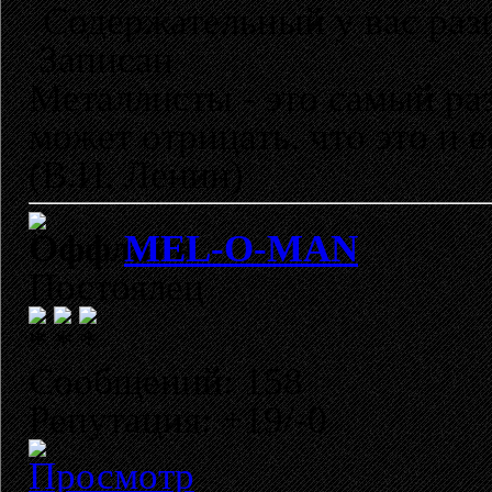
Содержательный у вас разг
Записан
Металлисты - это самый раз
может отрицать, что это и 
(В.И. Ленин)
MEL-O-MAN
Постоялец
Сообщений: 158
Репутация: +19/-0