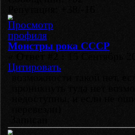
Репутация: +38/-16
Монстры рока СССР
«
Ответ #2 :
15 Сентябрь 20
Цитировать
возможности такой нет, ес
проникнуть туда нет возмо
недоступны, и если не ош
перевезли)
Записан