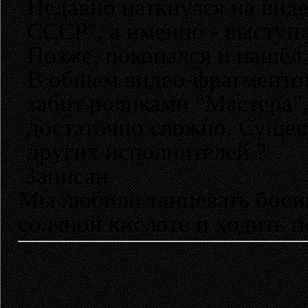
Недавно наткнулся на вид
СССР", а именно - выступ
Позже, покопался и нашёл
В общем видео-фрагментов
забит роликами "Мастера",
достаточно сложно. Сущес
других исполнителей ?
Записан
Мы любили танцевать босик
соляной кислоте и ходить п