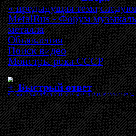
« предыдущая тема
следую
MetalRus - Форум музыкаль
металла
»
Объявления
»
Поиск видео
»
Монстры рока СССР
Быстрый ответ
Sitemap
1
2
3
4
5
6
7
8
9
10
11
12
13
14
15
16
17
18
19
20
21
22
23
24
© 2003 - 2026 MetalRus. М
Коп