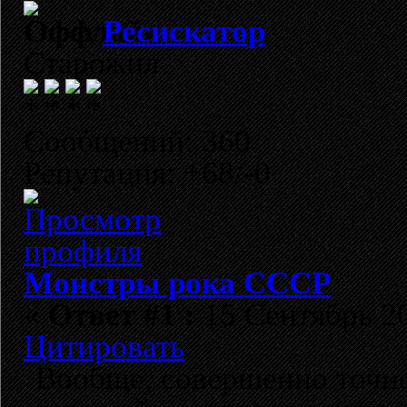
Ресискатор
Старожил
Сообщений: 360
Репутация: +68/-0
Монстры рока СССР
«
Ответ #1 :
15 Сентябрь 20
Цитировать
Вообще, совершенно точно