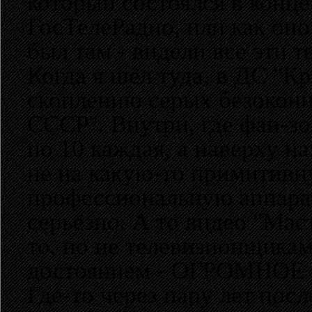
который состоялся в конце 
ГосТелеРадио, или как оно
был там - видели все эти 
Когда я шёл туда, в ДС "К
скоплению серых безоконн
СССР". Внутри, где фан-з
по 10 каждая, а наверху н
не на какую-то примитивн
профессиональную аппарат
серьёзно. А то видео "Маст
то, но не телевизионщиками
достоянием - ОГРОМНОЕ
Где-то через пару лет посл