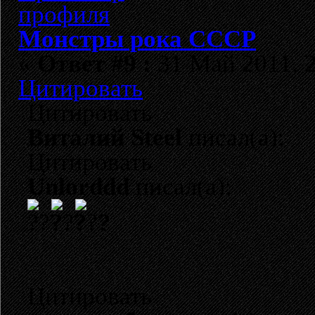
Монстры рока СССР
«
Ответ #9 :
31 Май 2011, 2
Цитировать
Цитировать
Виталий Steel
писал(а):
Цитировать
Unlorddd
писал(а):
?
Цитировать