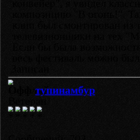
конвейер", я увидел клас
композицию "В огонь!". Так
клип был смонтирован из т
телевизионщики на тех "М
Если бы была возможность 
весь фестиваль можно был
Записан
тупинамбур
Ветеран
Сообщений: 702