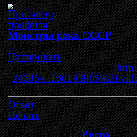
Монстры рока СССР
«
Ответ #10 :
14 Июнь 2011,
Цитировать
Мастер - воля и разум
http
246854_160143905%2Fvide
Записан
Ответ
Печать
Страницы: [
1
]
Вверх