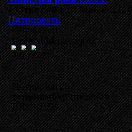
«
Ответ #8 :
17 Май 2011, 0
Цитировать
Цитировать
Unlorddd
писал(а):
?
Цитировать
тупинамбур
писал(а):
!!!!!!!!!!!!!