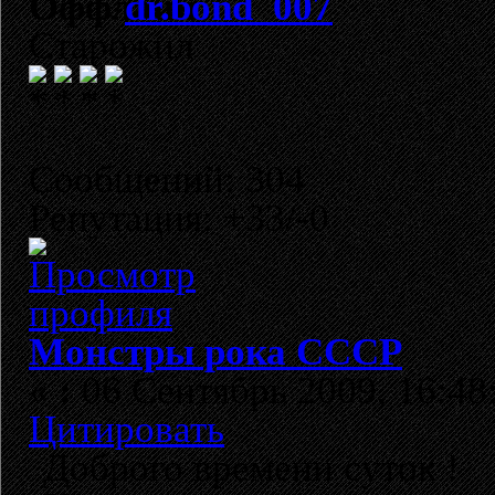
dr.bond_007
Старожил
Сообщений: 304
Репутация: +33/-0
Монстры рока СССР
«
:
06 Сентябрь 2009, 16:48
Цитировать
Доброго времени суток !