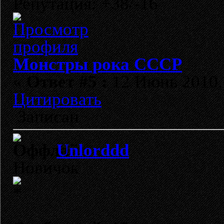
Репутация: +38/-16
Монстры рока СССР
«
Ответ #5 :
12 Июнь 2010, 
Цитировать
Записан
Unlorddd
Новичок