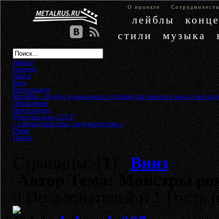
О проекте
Сотрудничест
лейблы
конц
стили
музыка
Начало
Помощь
Поиск
Вход
Регистрация
MetalRus - Форум музыкального сообщества тяжелого рока и металла
Объявления
»
Поиск видео
»
Монстры рока СССР
« предыдущая тема
следующая тема »
Ответ
Печать
Страницы: [
1
]
Вниз
Автор
Тема: Монстры рок
0 Пользователей и 1 Гость 