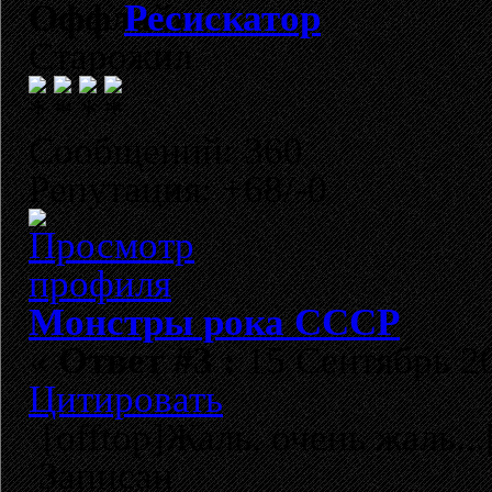
Ресискатор
Старожил
Сообщений: 360
Репутация: +68/-0
Монстры рока СССР
«
Ответ #3 :
15 Сентябрь 20
Цитировать
[offtop]Жаль, очень жаль...[
Записан