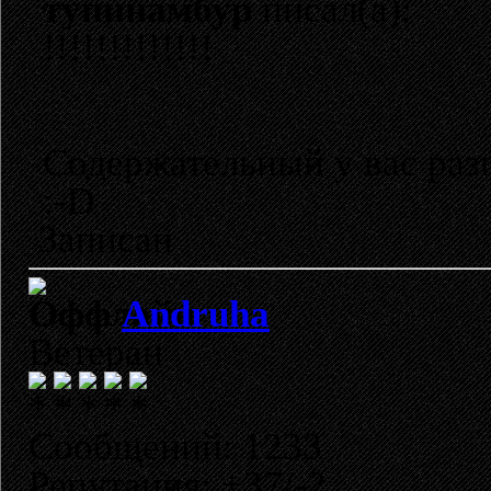
тупинамбур
писал(а):
!!!!!!!!!!!!!
Содержательный у вас разг
:-D
Записан
Andruha
Ветеран
Сообщений: 1233
Репутация: +37/-2