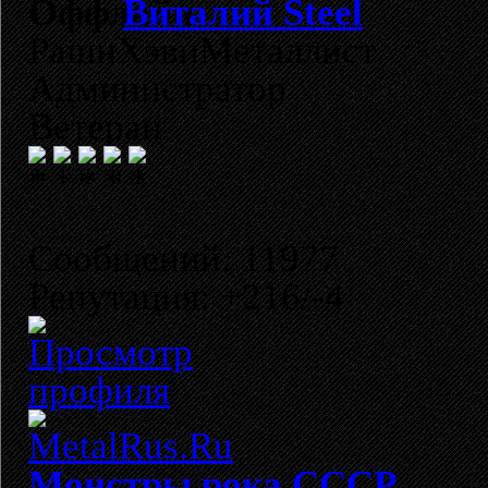
Виталий Steel
РашнХэвиМеталлист
Администратор
Ветеран
Сообщений: 11977
Репутация: +216/-4
Монстры рока СССР