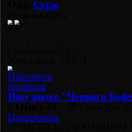
Cерж
Пользователь
Сообщений: 62
Репутация: +12/-1
Ищу видео "Черного Кофе
«
Ответ #1 :
19 Сентябрь 20
Цитировать
У МЕНЯ ЕСТЬ КОНЦЕРТ Чер