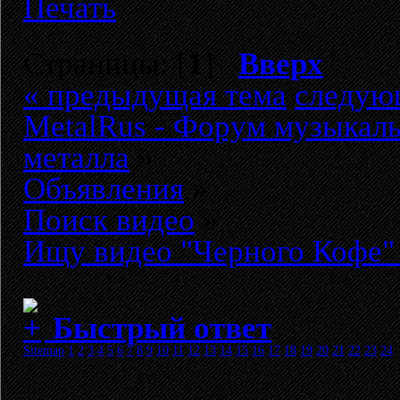
Печать
Страницы: [
1
]
Вверх
« предыдущая тема
следую
MetalRus - Форум музыкаль
металла
»
Объявления
»
Поиск видео
»
Ищу видео "Черного Кофе"
Быстрый ответ
Sitemap
1
2
3
4
5
6
7
8
9
10
11
12
13
14
15
16
17
18
19
20
21
22
23
24