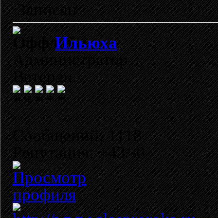
Записан
Ильюха
Администратор
Ветеран
Сообщений: 1118
Репутация: +43/-0