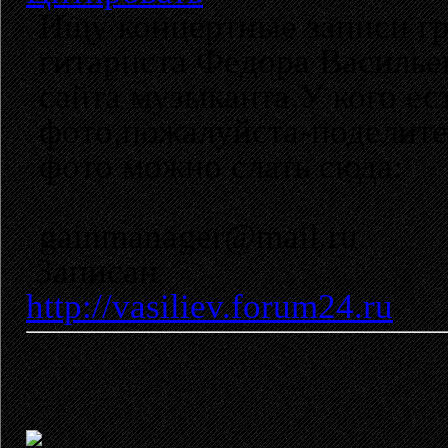
Ищу концертные записи гр
гитариста Федора Василье
сайта музыканта.У кого ес
фото,пожалуйста-поделите
фото можно слать сюда:
gainmanager@mail.ru
Записан
http://vasiliev.forum24.ru