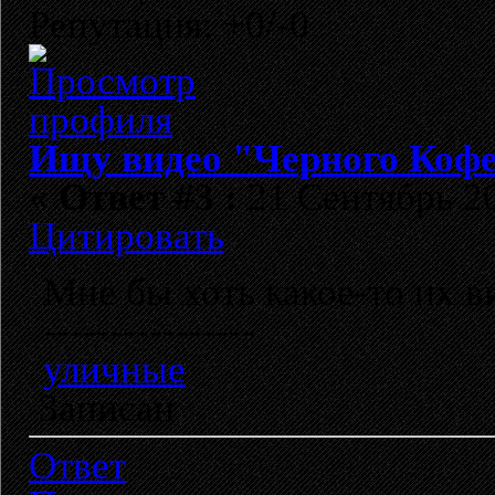
Репутация: +0/-0
Ищу видео "Черного Кофе
«
Ответ #3 :
21 Сентябрь 20
Цитировать
Мне бы хоть какое-то их в
----------------
уличные
Записан
Ответ