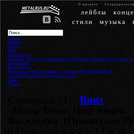
О проекте
Сотрудничест
лейблы
конц
стили
музыка
Начало
Помощь
Поиск
Вход
Регистрация
MetalRus - Форум музыкального сообщества тяжелого рока и металла
Объявления
»
Поиск видео
»
Ищу видео "Черного Кофе" с участием Федора Васильева
« предыдущая тема
следующая тема »
Ответ
Печать
Страницы: [
1
]
Вниз
Автор
Тема: Ищу видео "
Васильева (Прочитано 29
0 Пользователей и 1 Гость 