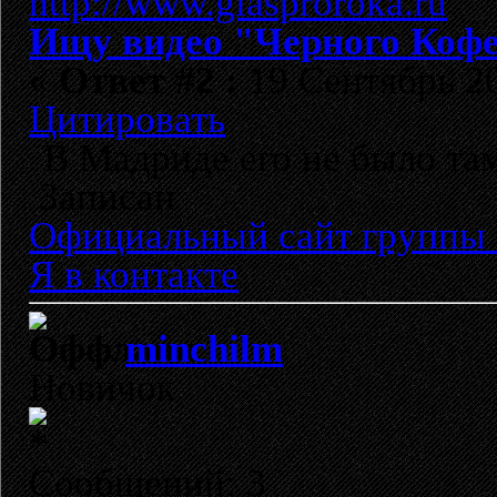
Ищу видео "Черного Кофе
«
Ответ #2 :
19 Сентябрь 20
Цитировать
В Мадриде его не было там
Записан
Официальный сайт группы 
Я в контакте
minchilm
Новичок
Сообщений: 3