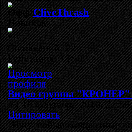
CliveThrash
Новичок
Сообщений: 22
Репутация: +1/-0
Видео группы "КРОНЕР" 
«
:
18 Сентябрь 2010, 22:59
Цитировать
Ищу любые концертные ви