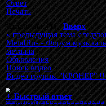
Ответ
Печать
Страницы: [
1
]
Вверх
« предыдущая тема
следую
MetalRus - Форум музыкаль
металла
»
Объявления
»
Поиск видео
»
Видео группы "КРОНЕР" !!
Быстрый ответ
Sitemap
1
2
3
4
5
6
7
8
9
10
11
12
13
14
15
16
17
18
19
20
21
22
23
24