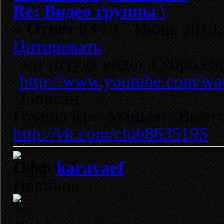
Re: Видео группы \
«
Ответ #3 :
17 Июнь 2012, 
Цитировать
вот оттуда видос.Скоро ещ
http://www.youtube.com/w
Записан
Группа Кро-Маньон "Вконта
http://vk.com/club8635195
karavaef
Новичок