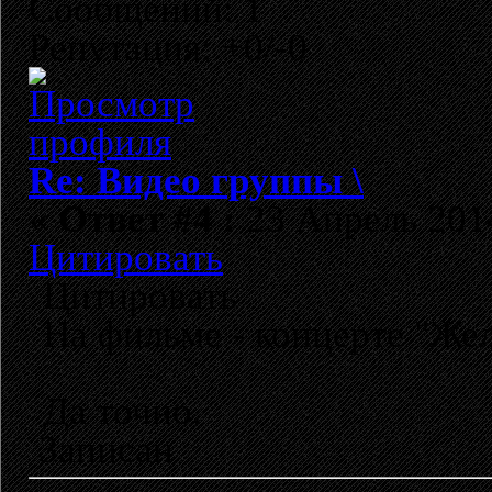
Сообщений: 1
Репутация: +0/-0
Re: Видео группы \
«
Ответ #4 :
23 Апрель 2014
Цитировать
Цитировать
На фильме - концерте "Же
Да точно.
Записан