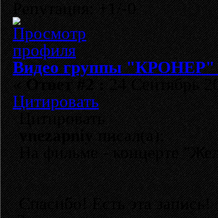
Репутация: +1/-0
Видео группы "КРОНЕР" 
«
Ответ #2 :
24 Сентябрь 20
Цитировать
Цитировать
vnezapniy
писал(а):
На фильме - концерте "Жел
Спасибо! Есть эта запись!