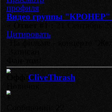
Видео группы "КРОНЕР" 
«
Ответ #1 :
21 Сентябрь 20
Цитировать
На фильме - концерте "Жел
Записан
Фан-том!
CliveThrash
Новичок
Сообщений: 22