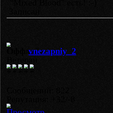
"Mixed Blood" есть! :-)
Записан
vnezapniy_2
Ветеран
Сообщений: 822
Репутация: +32/-8