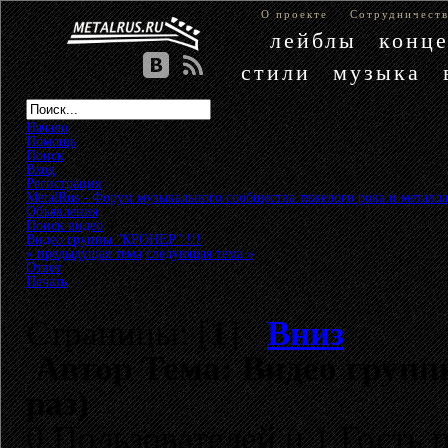
О проекте
Сотрудничест
лейблы
конц
стили
музыка
Начало
Помощь
Поиск
Вход
Регистрация
MetalRus - Форум музыкального сообщества тяжелого рока и металла
Объявления
»
Поиск видео
»
Видео группы "КРОНЕР" !!!
« предыдущая тема
следующая тема »
Ответ
Печать
Страницы: [
1
]
Вниз
Автор
Тема: Видео групп
раз)
0 Пользователей и 1 Гость 