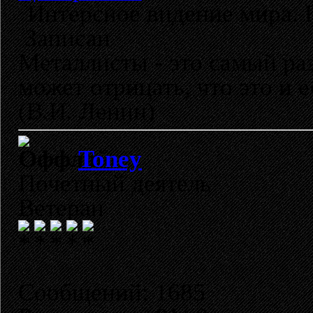
Интерсное видение мира. 
Записан
Металлисты - это самый раз
может отрицать, что это и 
(В.И. Ленин)
Toney
Почетный деятель
Ветеран
Сообщений: 1685