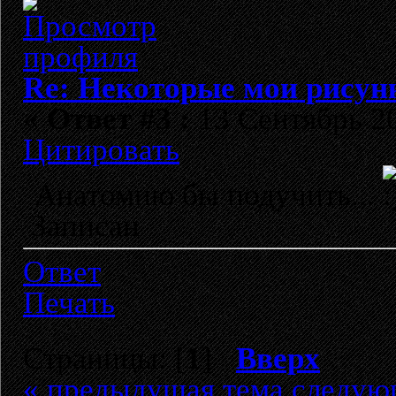
Re: Некоторые мои рисун
«
Ответ #3 :
13 Сентябрь 20
Цитировать
Анатомию бы подучить...
Записан
Ответ
Печать
Страницы: [
1
]
Вверх
« предыдущая тема
следую