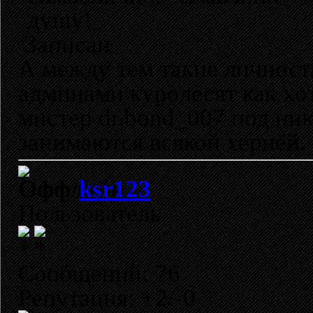
душу!
Записан
А между тем такие личност
админами куролесят как хот
мистер dr.bond_007 под ник
занимаются всякой хернёй.
ksr123
Пользователь
Сообщений: 76
Репутация: +2/-0