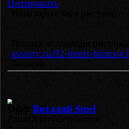
Цитировать
Некоторые мои рисунки
Полная коллекция рисунко
assorty.ru/92-denis-blincov.
Записан
Виталий Steel
РашнХэвиМеталлист
Администратор