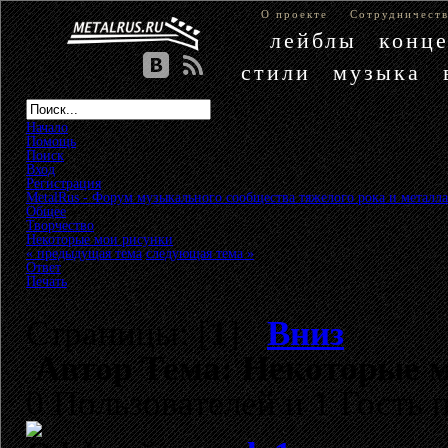
О проекте
Сотрудничест
лейблы
конц
стили
музыка
Начало
Помощь
Поиск
Вход
Регистрация
MetalRus - Форум музыкального сообщества тяжелого рока и металла
Общее
»
Творчество
»
Некоторые мои рисунки
« предыдущая тема
следующая тема »
Ответ
Печать
Страницы: [
1
]
Вниз
Автор
Тема: Некоторые м
0 Пользователей и 1 Гость 