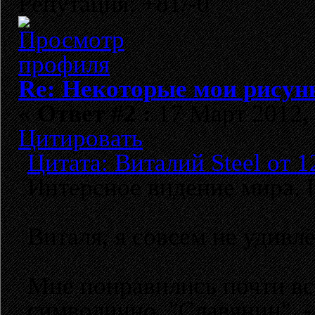
Репутация: +81/-0
Re: Некоторые мои рисун
«
Ответ #2 :
17 Март 2012, 
Цитировать
Цитата: Виталий Steel от 1
Интерсное видение мира. 
Виталя, я совсем не удивл
Мне понравились почти все
символично, "Славянин" - 