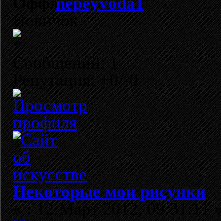
nepeyvoda1
Новичок
Сообщений: 1
Репутация: +0/-0
Некоторые мои рисунки
«
:
12 Март 2012, 09:31:11 