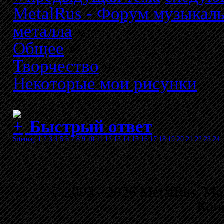
MetalRus - Форум музыкаль
металла
»
Общее
»
Творчество
»
Некоторые мои рисунки
Быстрый ответ
Sitemap
1
2
3
4
5
6
7
8
9
10
11
12
13
14
15
16
17
18
19
20
21
22
23
24
© 2003 - 2026 MetalRus. М
Коп