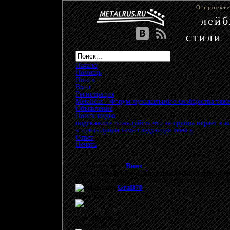
О проект
лей
стили
Начало
Помощь
Поиск
Вход
Регистрация
MetalRus - Форум музыкального сообщества тяже
Объявления
»
Поиск видео
»
подскажите пожалуйста что за группа играет в к
« предыдущая тема
следующая тема »
Ответ
Печать
Страницы: [
1
]
Вниз
Автор
Тема: подскажите пожалуйста что за гр
0 Пользователей и 1 Гость просматривают эту те
GraD70
Новичок
Сообщений: 4
Репутация: +0/-0