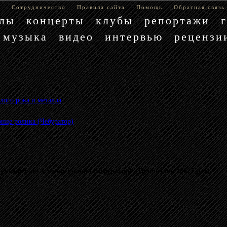
е
Сотрудничество
Правила сайта
Помощь
Обратная связь
блы
концерты
клубы
репортажи
музыка
видео
интервью
рецензи
лого рока и металла
»
онце ролика (Чебуратор)
уппа играет в конце ролика (Чебуратор) (Прочитано 26627 раз)
му.