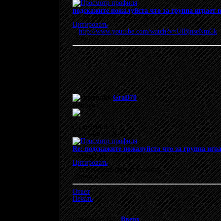
подскажите пожалуйста что за группа играет 
«
:
25 Май 2013, 12:10:39 »
Цитировать
http://www.youtube.com/watch?v=UlBjnseNmCk
Записан
GraD70
Новичок
Сообщений: 4
Репутация: +0/-0
Re: подскажите пожалуйста что за группа игра
«
Ответ #1 :
27 Май 2013, 15:22:43 »
Цитировать
тут вообще бывает ктонить ?
Записан
Ответ
Печать
Страницы: [
1
]
Вверх