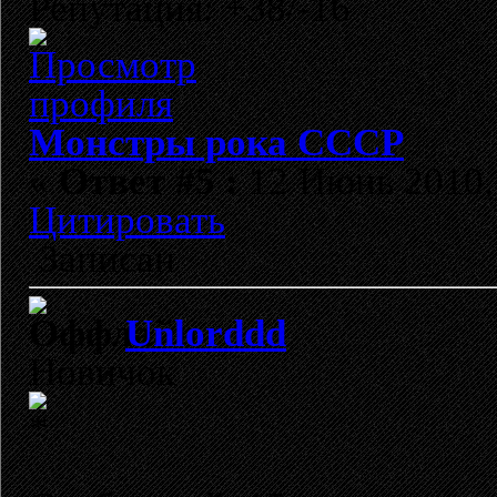
Репутация: +38/-16
Монстры рока СССР
«
Ответ #5 :
12 Июнь 2010, 
Цитировать
Записан
Unlorddd
Новичок