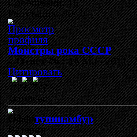
Сообщений: 15
Репутация: +0/-0
Монстры рока СССР
«
Ответ #6 :
16 Май 2011, 2
Цитировать
?
Записан
тупинамбур
Ветеран