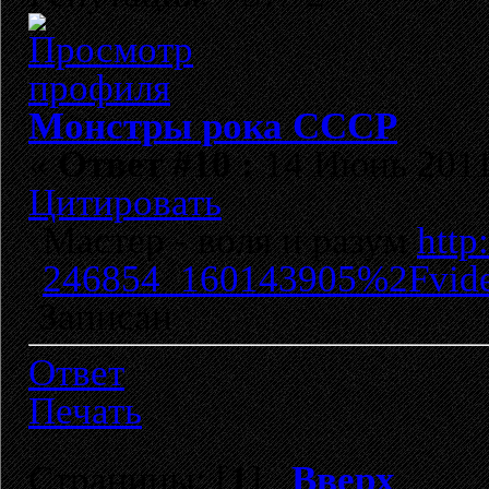
Монстры рока СССР
«
Ответ #10 :
14 Июнь 2011,
Цитировать
Мастер - воля и разум
http
246854_160143905%2Fvide
Записан
Ответ
Печать
Страницы: [
1
]
Вверх