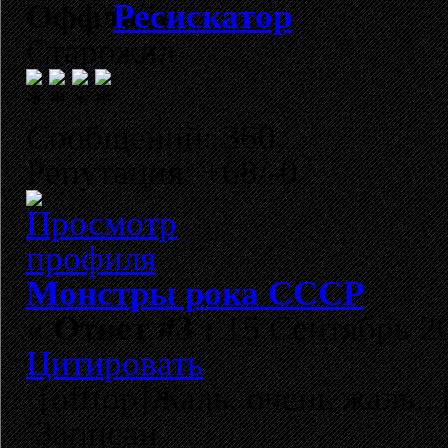
Ресискатор
Старожил
Сообщений: 360
Репутация: +68/-0
Монстры рока СССР
«
Ответ #3 :
15 Сентябрь 20
Цитировать
[offtop]Жаль, очень жаль...[
Записан