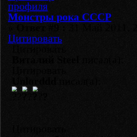
Монстры рока СССР
«
Ответ #9 :
31 Май 2011, 2
Цитировать
Цитировать
Виталий Steel
писал(а):
Цитировать
Unlorddd
писал(а):
?
Цитировать