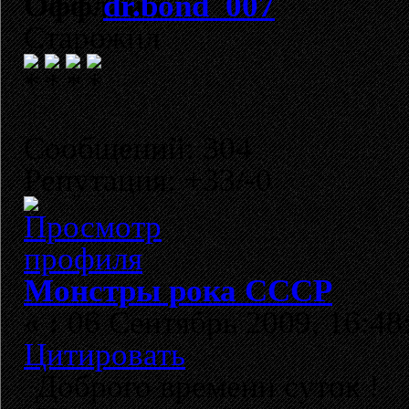
dr.bond_007
Старожил
Сообщений: 304
Репутация: +33/-0
Монстры рока СССР
«
:
06 Сентябрь 2009, 16:48
Цитировать
Доброго времени суток !