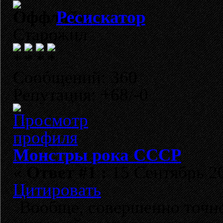
Ресискатор
Старожил
Сообщений: 360
Репутация: +68/-0
Монстры рока СССР
«
Ответ #1 :
15 Сентябрь 20
Цитировать
Вообще, совершенно точно