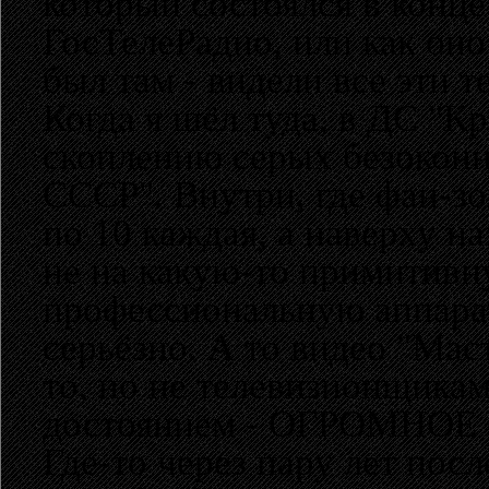
который состоялся в конце 
ГосТелеРадио, или как оно
был там - видели все эти 
Когда я шёл туда, в ДС "К
скоплению серых безоконн
СССР". Внутри, где фан-з
по 10 каждая, а наверху н
не на какую-то примитивн
профессиональную аппарат
серьёзно. А то видео "Маст
то, но не телевизионщиками
достоянием - ОГРОМНОЕ
Где-то через пару лет посл