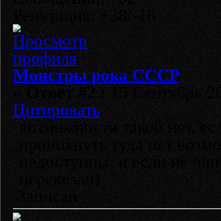
Репутация: +38/-16
Монстры рока СССР
«
Ответ #2 :
15 Сентябрь 20
Цитировать
возможности такой нет, ес
проникнуть туда нет возмо
недоступны, и если не ош
перевезли)
Записан