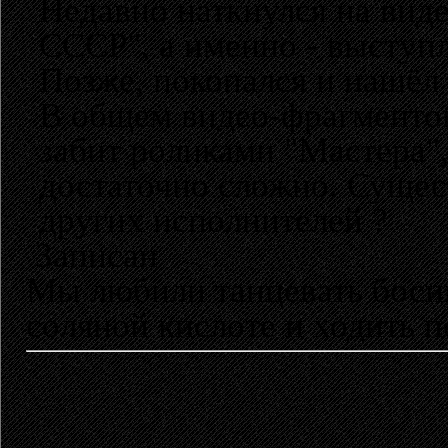
Недавно наткнулся на вид
СССР", а именно - выступ
Позже, покопался и нашёл
В общем видео-фрагментов
забит роликами "Мастера",
достаточно сложно. Сущес
других исполнителей ?
Записан
Мы любили танцевать босик
соляной кислоте и ходить п