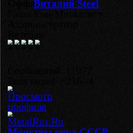
Виталий Steel
РашнХэвиМеталлист
Администратор
Ветеран
Сообщений: 11977
Репутация: +216/-4
Монстры рока СССР