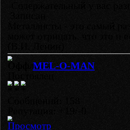
Содержательный у вас разг
Записан
Металлисты - это самый раз
может отрицать, что это и 
(В.И. Ленин)
MEL-O-MAN
Постоялец
Сообщений: 158
Репутация: +19/-0