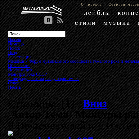
О проекте
Сотрудничест
лейблы
конц
стили
музыка
Начало
Помощь
Поиск
Вход
Регистрация
MetalRus - Форум музыкального сообщества тяжелого рока и металла
Объявления
»
Поиск видео
»
Монстры рока СССР
« предыдущая тема
следующая тема »
Ответ
Печать
Страницы: [
1
]
Вниз
Автор
Тема: Монстры рок
0 Пользователей и 1 Гость 