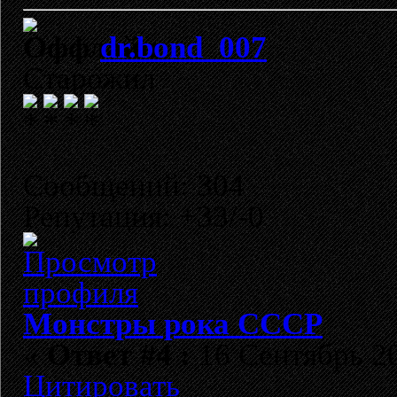
dr.bond_007
Старожил
Сообщений: 304
Репутация: +33/-0
Монстры рока СССР
«
Ответ #4 :
16 Сентябрь 20
Цитировать