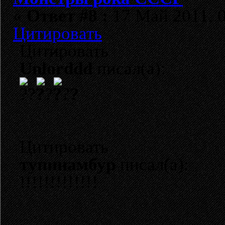
«
Ответ #8 :
17 Май 2011, 0
Цитировать
Цитировать
Unlorddd
писал(а):
?
Цитировать
тупинамбур
писал(а):
!!!!!!!!!!!!!