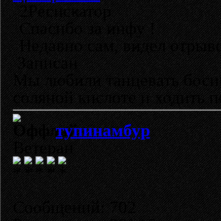
2Ресискатор
Спасибо за инфу !
Недавно сам, видел отрыво
Записан
Мы любили танцевать босик
соляной кислоте и ходить п
тупинамбур
Ветеран
Сообщений: 702