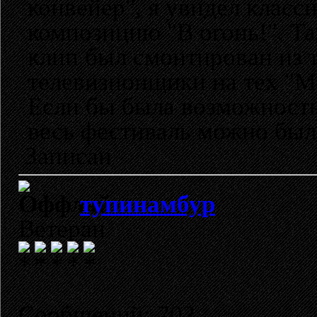
конвейер", я увидел клас
композицию "В огонь!". Так
клип был смонтирован из т
телевизионщики на тех "М
Если бы была возможность 
весь фестиваль можно был
Записан
тупинамбур
Ветеран
Сообщений: 702