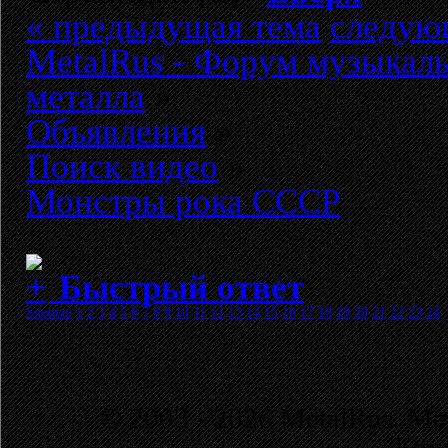
« предыдущая тема
следую
MetalRus - Форум музыкаль
металла
»
Объявления
»
Поиск видео
»
Монстры рока СССР
Быстрый ответ
Sitemap
1
2
3
4
5
6
7
8
9
10
11
12
13
14
15
16
17
18
19
20
21
22
23
24
© 2003 - 2026 MetalRus. М
Коп