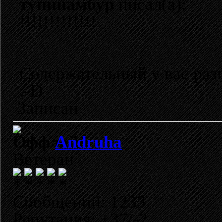
тупинамбур
писал(а):
!!!!!!!!!!!!!
Содержательный у вас разг
:-D
Записан
Andruha
Ветеран
Сообщений: 1233
Репутация: +37/-2