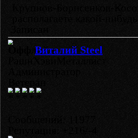
Крупнов-Борисенков-Косо
располагаете какой-нибудь
Записан
Виталий Steel
РашнХэвиМеталлист
Администратор
Ветеран
Сообщений: 11977
Репутация: +216/-4