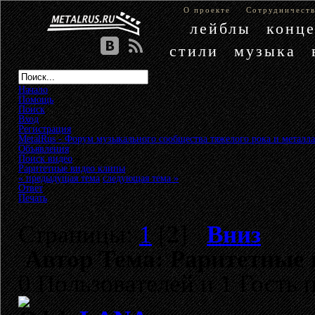
О проекте
Сотрудничест
лейблы
конц
стили
музыка
Начало
Помощь
Поиск
Вход
Регистрация
MetalRus - Форум музыкального сообщества тяжелого рока и металла
Объявления
»
Поиск видео
»
Раритетные видео клипы
« предыдущая тема
следующая тема »
Ответ
Печать
Страницы:
1
[
2
]
Вниз
Автор
Тема: Раритетные 
0 Пользователей и 1 Гость 