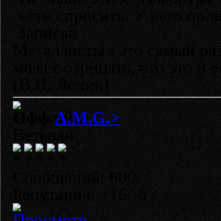
него спросить. У него пол
Записан
Металлисты - это самый раз
может отрицать, что это и 
(В.И. Ленин)
A.M.G.>
Ветеран
Сообщений: 600
Репутация: +16/-6