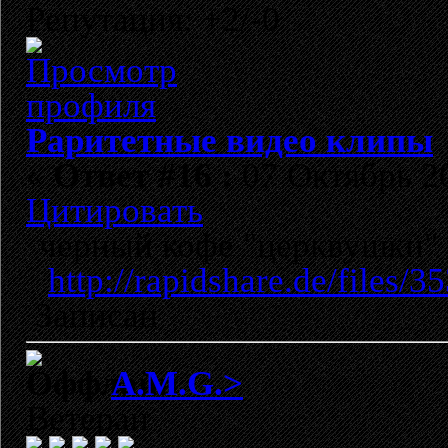
Репутация: +2/-0
Раритетные видео клипы
«
Ответ #16 :
07 Октябрь 20
Цитировать
черный кофе "церквушки" 
http://rapidshare.de/files
Записан
A.M.G.>
Ветеран