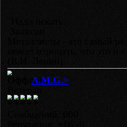
Надо искать...
Записан
Металлисты - это самый раз
может отрицать, что это и 
(В.И. Ленин)
A.M.G.>
Ветеран
Сообщений: 600
Репутация: +16/-6