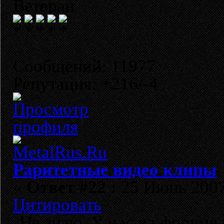
Ветеран
Сообщений: 11977
Репутация: +216/-4
Раритетные видео клипы
«
Ответ #22 :
25 Июнь 2007,
Цитировать
Не знаю. У нас на форуме 