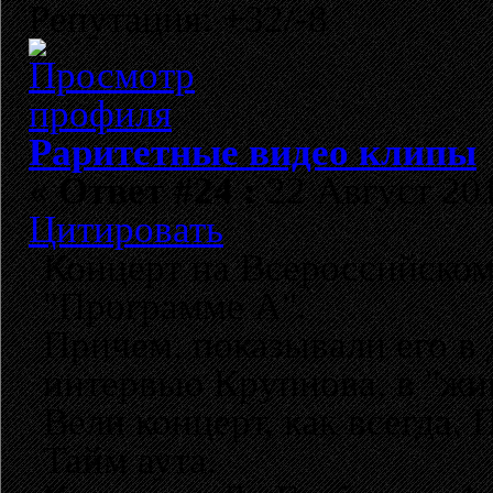
Репутация: +32/-8
Раритетные видео клипы
«
Ответ #24 :
22 Август 201
Цитировать
Концерт на Всероссийском
"Программе А".
Причем, показывали его в 
интервью Крупнова, в "жи
Вели концерт, как всегда
Тайм аута.