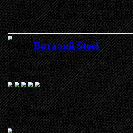
фильме Т. Кушаковой "Я о
МАИ". Так что они ЕСТЬ! то
Записан
Виталий Steel
РашнХэвиМеталлист
Администратор
Ветеран
Сообщений: 11977
Репутация: +216/-4