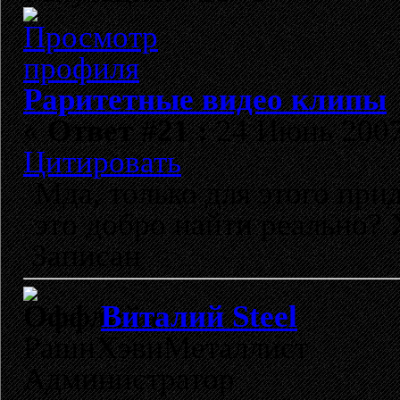
Раритетные видео клипы
«
Ответ #21 :
24 Июнь 2007,
Цитировать
Мда, только для этого прид
это добро найти реально?
Записан
Виталий Steel
РашнХэвиМеталлист
Администратор