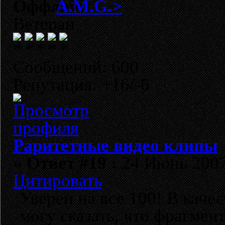
A.M.G.>
Ветеран
Сообщений: 600
Репутация: +16/-6
Раритетные видео клипы
«
Ответ #19 :
24 Июнь 2007,
Цитировать
Уверен на все 100! В каче
могу сказать, что фрагмен