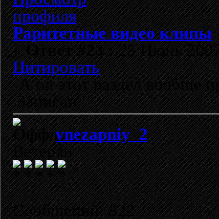
Раритетные видео клипы
«
Ответ #23 :
25 Июнь 2007,
Цитировать
А он этот раздел вообще п
Записан
vnezapniy_2
Ветеран
Сообщений: 822