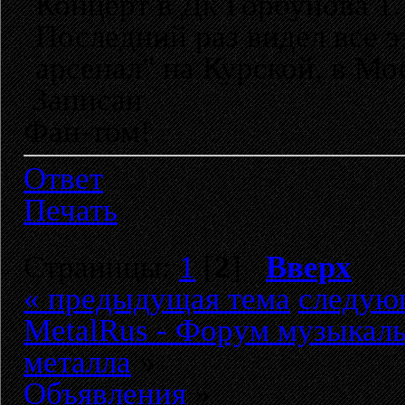
Концерт в Дк Горбунова 1.
Последний раз видел все эт
арсенал" на Курской, в Мос
Записан
Фан-том!
Ответ
Печать
Страницы:
1
[
2
]
Вверх
« предыдущая тема
следую
MetalRus - Форум музыкаль
металла
»
Объявления
»