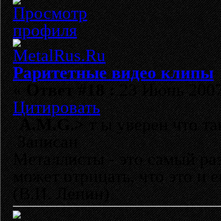
Раритетные видео клипы
«
Ответ #18 :
23 Июнь 2007,
Цитировать
A.M.G.>
т ы уверен что т
Записан
Металлисты - это самый раз
может отрицать, что это и 
(В.И. Ленин)