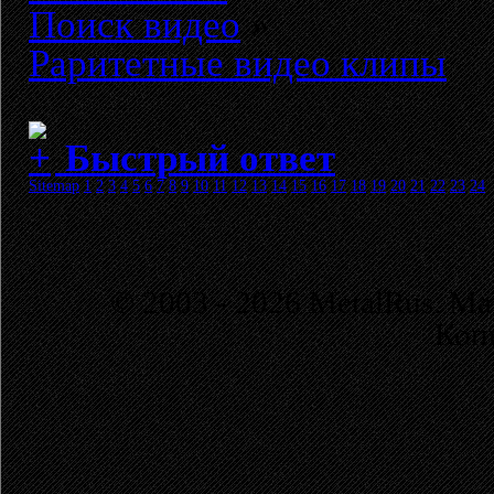
Поиск видео
»
Раритетные видео клипы
Быстрый ответ
Sitemap
1
2
3
4
5
6
7
8
9
10
11
12
13
14
15
16
17
18
19
20
21
22
23
24
© 2003 - 2026 MetalRus. М
Коп