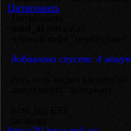
Цитировать
Цитировать
mad_al
писал(а):
черный кофе "церквушки" 
добавлено спустя: 4 мину
есть есть видео кассета"to 
amusements" Scorpions
есть двд EST
Записан
http://30-hgsa.msk.ru/