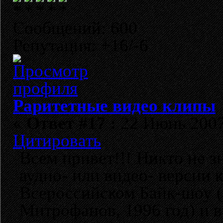
Сообщений: 600
Репутация: +16/-6
Раритетные видео клипы
«
Ответ #17 :
22 Июнь 2007,
Цитировать
Всем привет!!! Никто не зн
аудио- или видео- версии 
Всероссийском Байк-шоу 
Митрофанов, 1996 год) и в