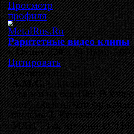
Раритетные видео клипы
«
Ответ #20 :
24 Июнь 2007,
Цитировать
Цитировать
A.M.G.>
писал(а):
Уверен на все 100! В каче
могу сказать, что фрагмен
фильме Т. Кушаковой "Я о
МАИ". Так что они ЕСТЬ! то