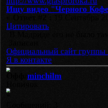
Ищу видео "Черного Кофе
«
Ответ #2 :
19 Сентябрь 20
Цитировать
В Мадриде его не было там
Записан
Официальный сайт группы 
Я в контакте
minchilm
Новичок
Сообщений: 3