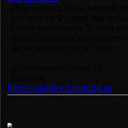
Ищу концертные записи гр
гитариста Федора Василье
сайта музыканта.У кого ес
фото,пожалуйста-поделите
фото можно слать сюда:
gainmanager@mail.ru
Записан
http://vasiliev.forum24.ru