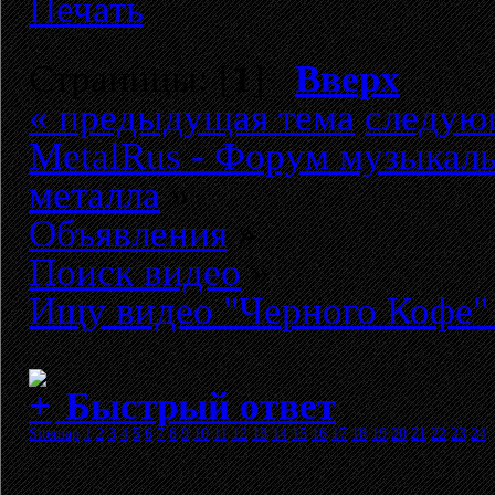
Печать
Страницы: [
1
]
Вверх
« предыдущая тема
следую
MetalRus - Форум музыкаль
металла
»
Объявления
»
Поиск видео
»
Ищу видео "Черного Кофе"
Быстрый ответ
Sitemap
1
2
3
4
5
6
7
8
9
10
11
12
13
14
15
16
17
18
19
20
21
22
23
24