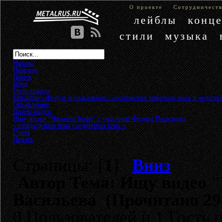
О проекте
Сотрудничест
лейблы
конц
стили
музыка
Начало
Помощь
Поиск
Вход
Регистрация
MetalRus - Форум музыкального сообщества тяжелого рока и металла
Объявления
»
Поиск видео
»
Ищу видео "Черного Кофе" с участием Федора Васильева
« предыдущая тема
следующая тема »
Ответ
Печать
Страницы: [
1
]
Вниз
Автор
Тема: Ищу видео "
Васильева (Прочитано 29
0 Пользователей и 1 Гость 