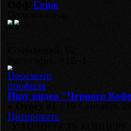
Cерж
Пользователь
Сообщений: 62
Репутация: +12/-1
Ищу видео "Черного Кофе
«
Ответ #1 :
19 Сентябрь 20
Цитировать
У МЕНЯ ЕСТЬ КОНЦЕРТ Чер