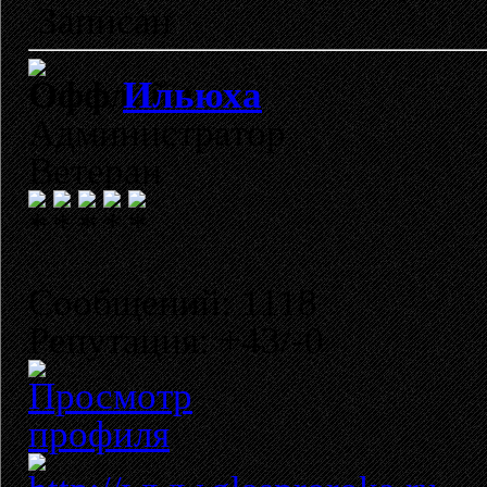
Записан
Ильюха
Администратор
Ветеран
Сообщений: 1118
Репутация: +43/-0