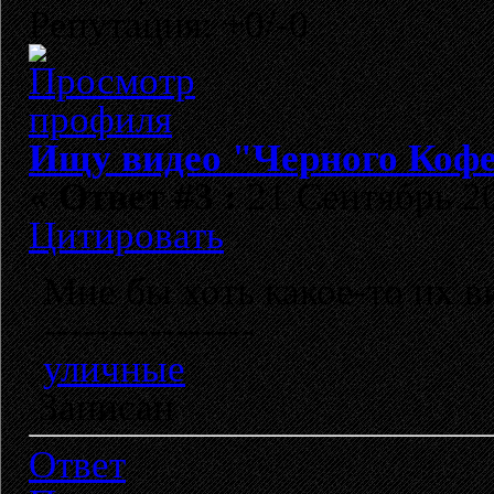
Репутация: +0/-0
Ищу видео "Черного Кофе
«
Ответ #3 :
21 Сентябрь 20
Цитировать
Мне бы хоть какое-то их в
----------------
уличные
Записан
Ответ