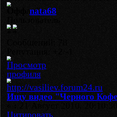
nata68
Пользователь
Сообщений: 78
Репутация: +2/-1
Ищу видео "Черного Кофе
«
:
21 Август 2010, 20:10:30
Цитировать