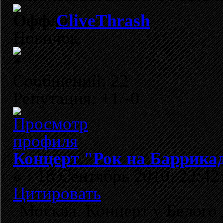
CliveThrash
Новичок
Сообщений: 22
Репутация: +1/-0
Концерт "Рок на Баррикад
«
:
18 Сентябрь 2010, 22:42
Цитировать
Москва. Концерт у Белого 