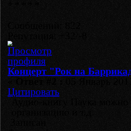
Сообщений: 822
Репутация: +32/-8
Концерт "Рок на Баррикад
«
Ответ #2 :
05 Январь 2011
Цитировать
Аудио-книгу Паука можно 
организацию и т.д.
Записан