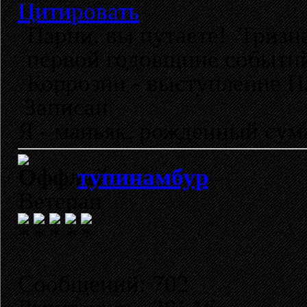
Цитировать
Парни, вы путаете! Тризн
первой годовщине событий 
Коррозии - выступление Пау
Записан
Я - маньяк, рожденный су
тупинамбур
Ветеран
Сообщений: 702