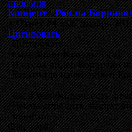
Концерт "Рок на Баррикад
«
Ответ #4 :
06 Январь 2011
Цитировать
Цитировать
Сам-Знаю-Кто
писал(а):
И кусок видео Коррозии н
Кстати где найти видео К
Да, в том фильме есть фра
Немца спросить, насчет эт
Записан
Фан-том!