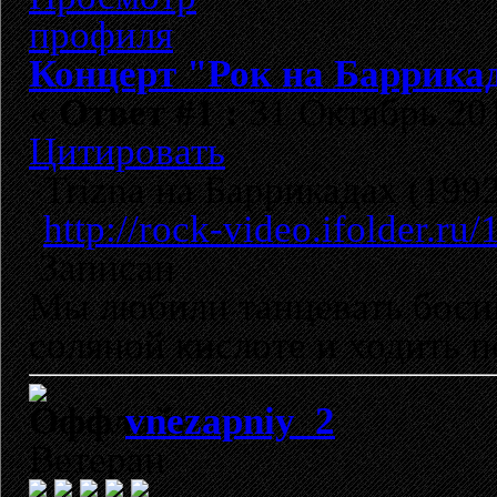
Концерт "Рок на Баррикад
«
Ответ #1 :
31 Октябрь 201
Цитировать
Trizna на Баррикадах (199
http://rock-video.ifolder.ru
Записан
Мы любили танцевать босик
соляной кислоте и ходить п
vnezapniy_2
Ветеран