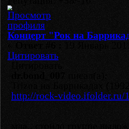
Репутация: +38/-16
Концерт "Рок на Баррикад
«
Ответ #6 :
19 Январь 2011
Цитировать
Цитировать
dr.bond_007
писал(а):
Trizna на Баррикадах (199
http://rock-video.ifolder.ru
мда.. стоило группе вылож