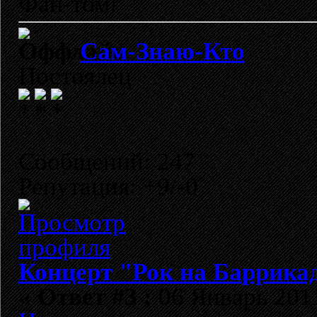
Фан-том!
Сам-Знаю-Кто
Постоялец
Сообщений: 247
Репутация: +9/-0
Концерт "Рок на Баррикад
«
Ответ #3 :
06 Январь 2011