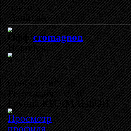
сайтах...
Записан
cromagnon
Новичок
Сообщений: 36
Репутация: +2/-0
Группа КРО-МАНЬОН