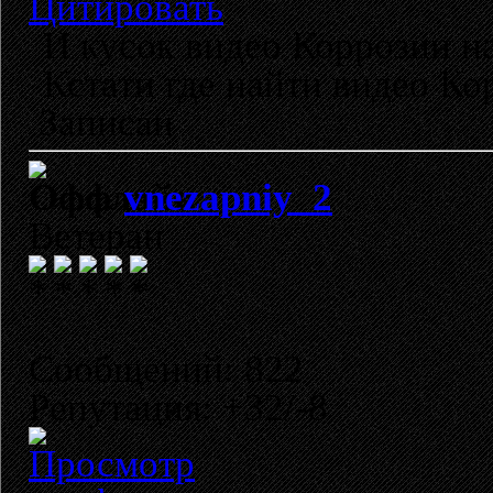
Цитировать
И кусок видео Коррозии н
Кстати где найти видео К
Записан
vnezapniy_2
Ветеран
Сообщений: 822
Репутация: +32/-8