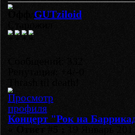
GUTziloid
Старожил
Сообщений: 332
Репутация: +4/-0
Thrash til death!
Концерт "Рок на Баррикад
«
Ответ #5 :
19 Январь 2011