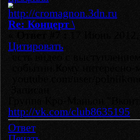
Re: Концерт \
«
Ответ #7 :
17 Июнь 2012, 
Цитировать
есть видео с выступление
событии.Кому интересно-
youtube.com/user/polniikon
Записан
Группа Кро-Маньон "Вконта
http://vk.com/club8635195
Ответ
Печать