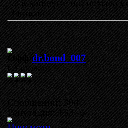
... в концерте принимала у
Записан
dr.bond_007
Старожил
Сообщений: 304
Репутация: +33/-0