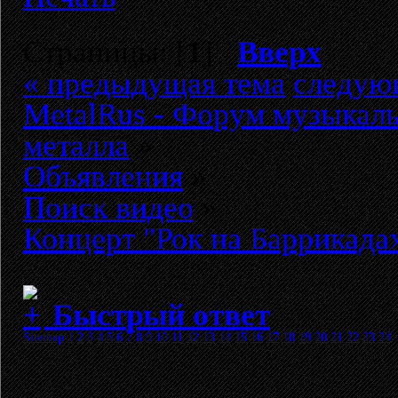
Страницы: [
1
]
Вверх
« предыдущая тема
следую
MetalRus - Форум музыкаль
металла
»
Объявления
»
Поиск видео
»
Концерт "Рок на Баррикадах
Быстрый ответ
Sitemap
1
2
3
4
5
6
7
8
9
10
11
12
13
14
15
16
17
18
19
20
21
22
23
24