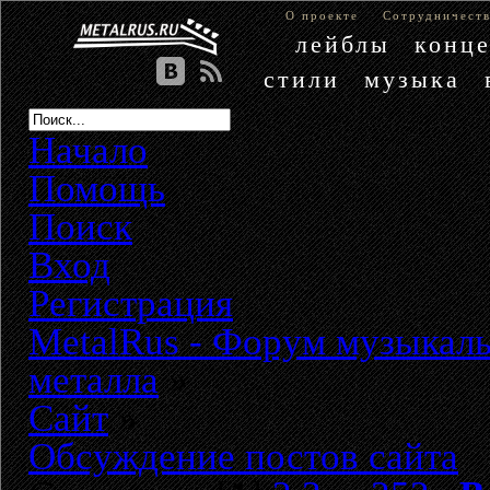
О проекте
Сотрудничест
лейблы
конц
стили
музыка
Начало
Помощь
Поиск
Вход
Регистрация
MetalRus - Форум музыкаль
металла
»
Сайт
»
Обсуждение постов сайта