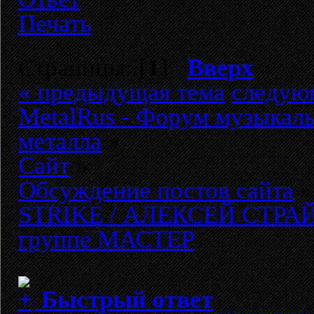
Печать
Страницы: [
1
]
Вверх
« предыдущая тема
следую
MetalRus - Форум музыкаль
металла
»
Сайт
»
Обсуждение постов сайта
»
STRIKE / АЛЕКСЕЙ СТРАЙК 
группе МАСТЕР
Быстрый ответ