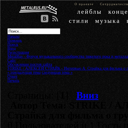
О проекте
Сотрудничест
лейблы
конц
стили
музыка
Начало
Помощь
Поиск
Вход
Регистрация
MetalRus - Форум музыкального сообщества тяжелого рока и металла
Сайт
»
Обсуждение постов сайта
»
STRIKE / АЛЕКСЕЙ СТРАЙК - Интервью А. Страйка для фильма о
« предыдущая тема
следующая тема »
Ответ
Печать
Страницы: [
1
]
Вниз
Автор
Тема: STRIKE / А
Страйка для фильма о гр
0 Пользователей и 1 Гость 