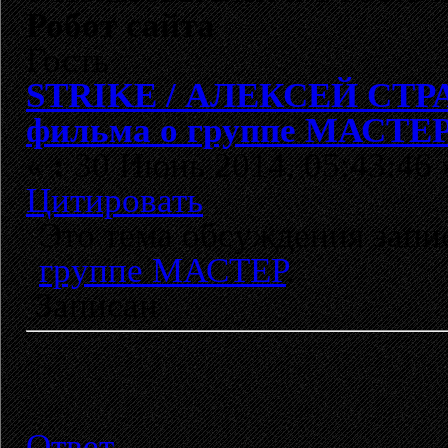
Робот сайта
Гость
STRIKE / АЛЕКСЕЙ СТРАЙ
фильма о группе МАСТЕ
«
:
30 Июнь 2014, 05:43:46 
Цитировать
Это тема обсуждения зап
группе МАСТЕР
.
Записан
Ответ