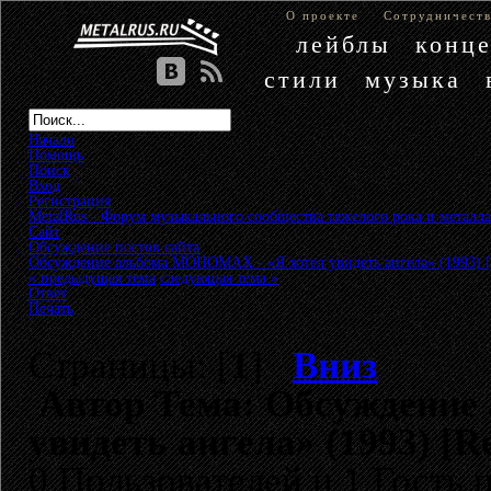
О проекте
Сотрудничест
лейблы
конц
стили
музыка
Начало
Помощь
Поиск
Вход
Регистрация
MetalRus - Форум музыкального сообщества тяжелого рока и металла
Сайт
»
Обсуждение постов сайта
»
Обсуждение альбома МОНОМАХ - «Я хотел увидеть ангела» (1993) [
« предыдущая тема
следующая тема »
Ответ
Печать
Страницы: [
1
]
Вниз
Автор
Тема: Обсуждение
увидеть ангела» (1993) [R
0 Пользователей и 1 Гость 