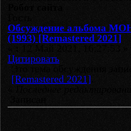
Робот сайта
Гость
Обсуждение альбома МОН
(1993) [Remastered 2021]
«
:
12 Май 2021, 16:27:53 »
Цитировать
Это тема обсуждения зап
[Remastered 2021]
.
«
Последнее редактирован
Записан