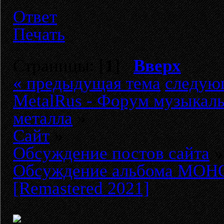
Ответ
Печать
Страницы: [
1
]
Вверх
« предыдущая тема
следую
MetalRus - Форум музыкаль
металла
»
Сайт
»
Обсуждение постов сайта
»
Обсуждение альбома МОНОМ
[Remastered 2021]