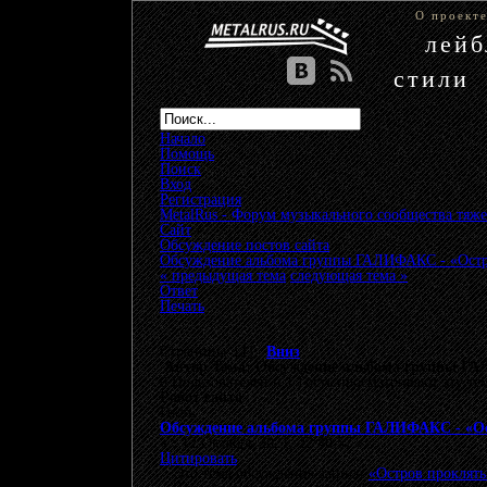
О проект
лей
стили
Начало
Помощь
Поиск
Вход
Регистрация
MetalRus - Форум музыкального сообщества тяже
Сайт
»
Обсуждение постов сайта
»
Обсуждение альбома группы ГАЛИФАКС - «Остро
« предыдущая тема
следующая тема »
Ответ
Печать
Страницы: [
1
]
Вниз
Автор
Тема: Обсуждение альбома группы ГАЛ
0 Пользователей и 1 Гость просматривают эту те
Робот сайта
Гость
Обсуждение альбома группы ГАЛИФАКС - «Ос
«
:
12 Октябрь 2021, 22:40:57 »
Цитировать
Это тема обсуждения записи
«Остров прокляты