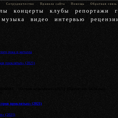
е
Сотрудничество
Правила сайта
Помощь
Обратная связь
блы
концерты
клубы
репортажи
музыка
видео
интервью
рецензи
лого рока и металла
»
в проклятых» (2021)
ИФАКС - «Остров проклятых» (2021) (Прочитано 14256 раз)
му.
тров проклятых» (2021)
х» (2021)
.