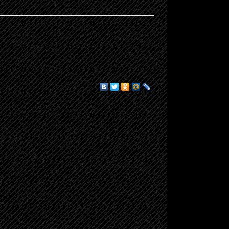
щено.