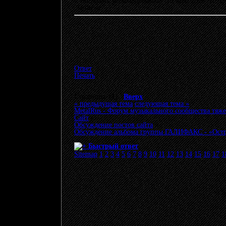
«
Последнее редактирование: 13 Май 2026, 10:
Записан
Ответ
Печать
Страницы: [
1
]
Вверх
« предыдущая тема
следующая тема »
MetalRus - Форум музыкального сообщества тяже
Сайт
»
Обсуждение постов сайта
»
Обсуждение альбома группы ГАЛИФАКС - «Остро
Быстрый ответ
Sitemap
1
2
3
4
5
6
7
8
9
10
11
12
13
14
15
16
17
1
© 20