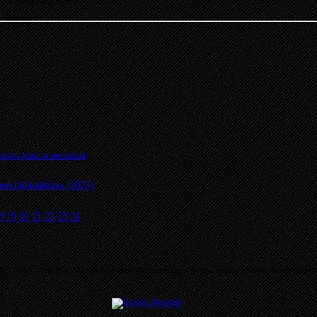
39:14 от KONDOR
»
лого рока и металла
»
в проклятых» (2021)
8
19
20
21
22
23
24
03 - 2026 MetalRus. Материалы сайта защищены авторским правом. Копирование запре