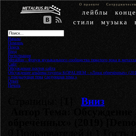
О проекте
Сотрудничест
лейблы
конц
стили
музыка
Начало
Помощь
Поиск
Вход
Регистрация
MetalRus - Форум музыкального сообщества тяжелого рока и металла
Сайт
»
Обсуждение постов сайта
»
Обсуждение альбома группы KOPALHEM - «Лики обречённых» (201
« предыдущая тема
следующая тема »
Ответ
Печать
Страницы: [
1
]
Вниз
Автор
Тема: Обсуждение
обречённых» (2019) [Demo
0 Пользователей и 1 Гость 