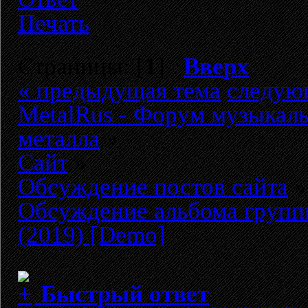
Печать
Страницы: [
1
]
Вверх
« предыдущая тема
следую
MetalRus - Форум музыкаль
металла
»
Сайт
»
Обсуждение постов сайта
»
Обсуждение альбома груп
(2019) [Demo]
Быстрый ответ