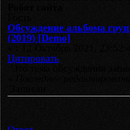
Робот сайта
Гость
Обсуждение альбома гру
(2019) [Demo]
«
:
12 Октябрь 2021, 23:52:
Цитировать
Это тема обсуждения зап
«
Последнее редактирован
Записан
Ответ