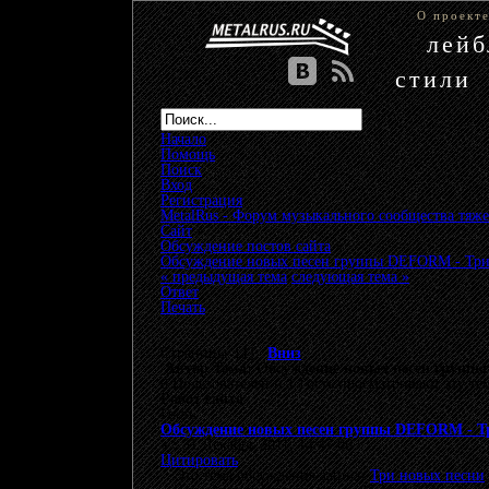
О проект
лей
стили
Начало
Помощь
Поиск
Вход
Регистрация
MetalRus - Форум музыкального сообщества тяже
Сайт
»
Обсуждение постов сайта
»
Обсуждение новых песен группы DEFORM - Три
« предыдущая тема
следующая тема »
Ответ
Печать
Страницы: [
1
]
Вниз
Автор
Тема: Обсуждение новых песен группы
0 Пользователей и 1 Гость просматривают эту те
Робот сайта
Гость
Обсуждение новых песен группы DEFORM - Т
«
:
31 Декабрь 2011, 14:47:06 »
Цитировать
Это тема обсуждения записи
Три новых песни
.