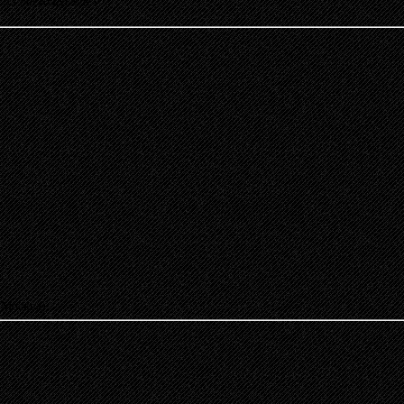
23:53 от KONDOR
»
 Москва)