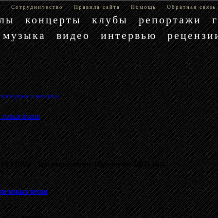
е
Сотрудничество
Правила сайта
Помощь
Обратная связь
блы
концерты
клубы
репортажи
музыка
видео
интервью
рецензи
лого рока и металла
»
 новых песни
 DEFORM - Три новых песни (Прочитано 14025 раз)
му.
ри новых песни