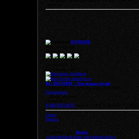
«
Последнее редактирование: 15 Май 2026, 08:
Записан
KONDOR
Администратор
Ветеран
Сообщений: 4323
Репутация: +94/-3
Re: DEFORM - Три новых песни
«
Ответ #1 :
31 Декабрь 2011, 14:54:08 »
Цитировать
Очень неплохо!
Записан
Я ВКОНТАКТЕ
моб.тел.: 8(977) 438-80-25 (МТС
Ответ
Печать
Страницы: [
1
]
Вверх
« предыдущая тема
следующая тема »