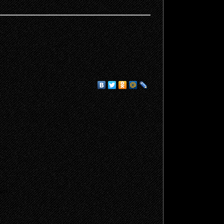
щено.