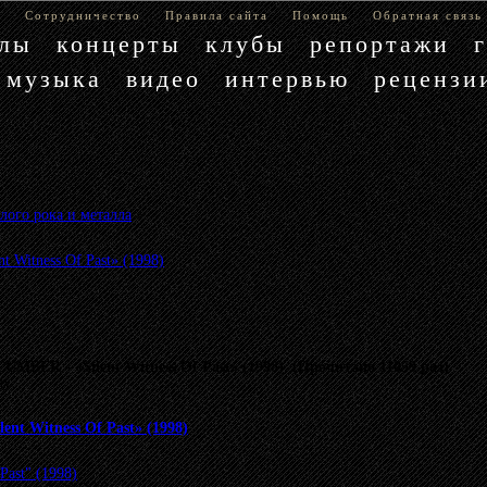
е
Сотрудничество
Правила сайта
Помощь
Обратная связь
блы
концерты
клубы
репортажи
музыка
видео
интервью
рецензи
лого рока и металла
»
Witness Of Past» (1998)
MBER - «Silent Witness Of Past» (1998) (Прочитано 11059 раз)
му.
t Witness Of Past» (1998)
 Past" (1998)
.