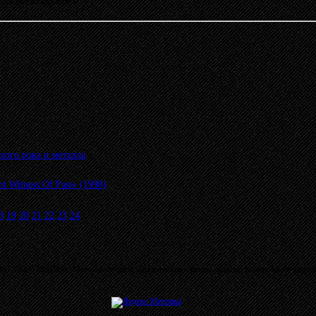
23:39 от KONDOR
»
лого рока и металла
»
Witness Of Past» (1998)
8
19
20
21
22
23
24
03 - 2026 MetalRus. Материалы сайта защищены авторским правом. Копирование запре