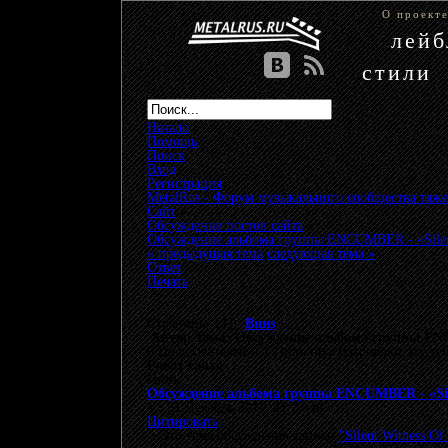
О проект
лей
стили
Начало
Помощь
Поиск
Вход
Регистрация
MetalRus - Форум музыкального сообщества тяже
Сайт
»
Обсуждение постов сайта
»
Обсуждение альбома группы ENCUMBER - «Silent 
« предыдущая тема
следующая тема »
Ответ
Печать
Страницы: [
1
]
Вниз
Автор
Тема: Обсуждение альбома группы ENCU
0 Пользователей и 1 Гость просматривают эту те
Робот сайта
Гость
Обсуждение альбома группы ENCUMBER - «Silen
«
:
31 Декабрь 2011, 21:23:26 »
Цитировать
Это тема обсуждения записи
"Silent Witness Of