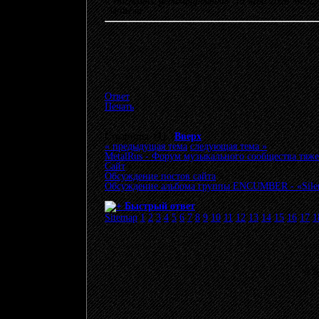
«
Последнее редактирование: 15 Май 2026, 08:
Записан
Ответ
Печать
Страницы: [
1
]
Вверх
« предыдущая тема
следующая тема »
MetalRus - Форум музыкального сообщества тяже
Сайт
»
Обсуждение постов сайта
»
Обсуждение альбома группы ENCUMBER - «Silent 
Быстрый ответ
Sitemap
1
2
3
4
5
6
7
8
9
10
11
12
13
14
15
16
17
1
© 20