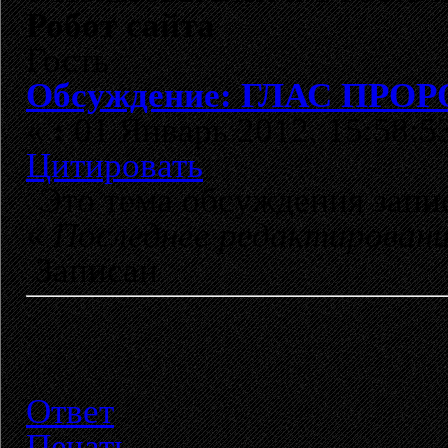
Робот сайта
Гость
Обсуждение: ГЛАС ПРОРО
«
:
01 Январь 2012, 15:58:5
Цитировать
Это тема обсуждения зап
«
Последнее редактирован
Записан
Ответ
Печать