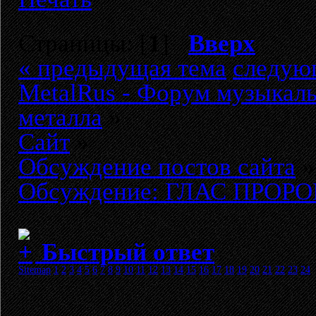
Страницы: [
1
]
Вверх
« предыдущая тема
следую
MetalRus - Форум музыкаль
металла
»
Сайт
»
Обсуждение постов сайта
»
Обсуждение: ГЛАС ПРОРОК
Быстрый ответ
Sitemap
1
2
3
4
5
6
7
8
9
10
11
12
13
14
15
16
17
18
19
20
21
22
23
24