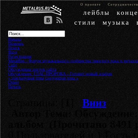
О проекте
Сотрудничест
лейблы
конц
стили
музыка
Начало
Помощь
Поиск
Вход
Регистрация
MetalRus - Форум музыкального сообщества тяжелого рока и металла
Сайт
»
Обсуждение постов сайта
»
Обсуждение: ГЛАС ПРОРОКА - Готовит новый альбом
« предыдущая тема
следующая тема »
Ответ
Печать
Страницы: [
1
]
Вниз
Автор
Тема: Обсуждение
альбом (Прочитано 8491 
0 Пользователей и 1 Гость 