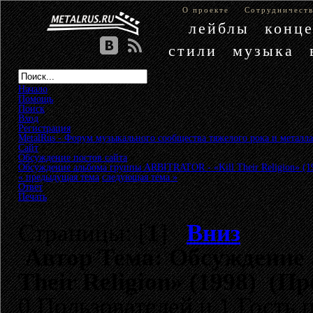
О проекте
Сотрудничест
лейблы
конц
стили
музыка
Начало
Помощь
Поиск
Вход
Регистрация
MetalRus - Форум музыкального сообщества тяжелого рока и металла
Сайт
»
Обсуждение постов сайта
»
Обсуждение альбома группы ARBITRATOR - «Kill Their Religion» (1
« предыдущая тема
следующая тема »
Ответ
Печать
Страницы: [
1
]
Вниз
Автор
Тема: Обсуждение 
Their Religion» (1998) (П
0 Пользователей и 1 Гость 