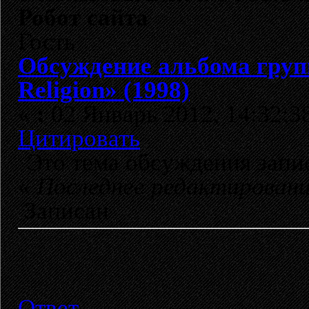
Робот сайта
Гость
Обсуждение альбома груп
Religion» (1998)
«
:
02 Январь 2012, 14:32:3
Цитировать
Это тема обсуждения зап
«
Последнее редактирован
Записан
Ответ