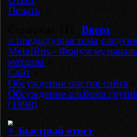
Печать
Страницы: [
1
]
Вверх
« предыдущая тема
следую
MetalRus - Форум музыкаль
металла
»
Сайт
»
Обсуждение постов сайта
»
Обсуждение альбома группы
(1998)
Быстрый ответ