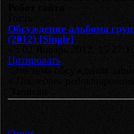
Робот сайта
Гость
Обсуждение альбома гру
(2012) [Single]
«
:
02 Январь 2012, 15:27:1
Цитировать
Это тема обсуждения зап
«
Последнее редактирован
Записан
Ответ