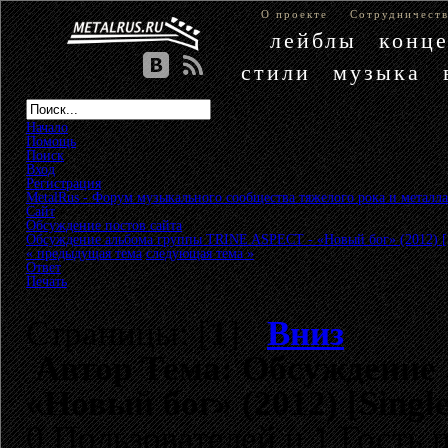
О проекте
Сотрудничест
лейблы
конц
стили
музыка
Начало
Помощь
Поиск
Вход
Регистрация
MetalRus - Форум музыкального сообщества тяжелого рока и металла
Сайт
»
Обсуждение постов сайта
»
Обсуждение альбома группы TRINE ASPECT - «Новый бог» (2012) [S
« предыдущая тема
следующая тема »
Ответ
Печать
Страницы: [
1
]
Вниз
Автор
Тема: Обсуждение
«Новый бог» (2012) [Singl
0 Пользователей и 1 Гость 