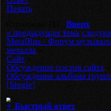
Печать
Страницы: [
1
]
Вверх
« предыдущая тема
следую
MetalRus - Форум музыкаль
металла
»
Сайт
»
Обсуждение постов сайта
»
Обсуждение альбома групп
[Single]
Быстрый ответ