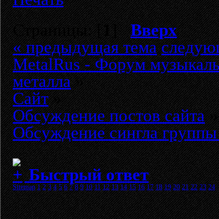
Страницы: [
1
]
Вверх
« предыдущая тема
следую
MetalRus - Форум музыкаль
металла
»
Сайт
»
Обсуждение постов сайта
»
Обсуждение сингла группы 
Быстрый ответ
Sitemap
1
2
3
4
5
6
7
8
9
10
11
12
13
14
15
16
17
18
19
20
21
22
23
24