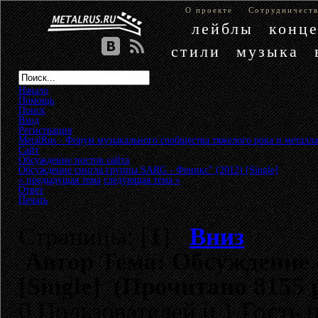
О проекте
Сотрудничест
лейблы
конц
стили
музыка
Начало
Помощь
Поиск
Вход
Регистрация
MetalRus - Форум музыкального сообщества тяжелого рока и металла
Сайт
»
Обсуждение постов сайта
»
Обсуждение сингла группы SARG - Феникс" (2012) [Single]
« предыдущая тема
следующая тема »
Ответ
Печать
Страницы: [
1
]
Вниз
Автор
Тема: Обсуждение 
[Single] (Прочитано 8155 
0 Пользователей и 1 Гость 