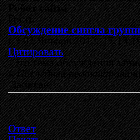
Робот сайта
Гость
Обсуждение сингла группы
«
:
02 Январь 2012, 17:13:1
Цитировать
Это тема обсуждения зап
«
Последнее редактирован
Записан
Ответ
Печать