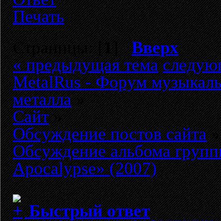
Печать
Страницы: [
1
]
Вверх
« предыдущая тема
следую
MetalRus - Форум музыкаль
металла
»
Сайт
»
Обсуждение постов сайта
»
Обсуждение альбома груп
Apocalypse» (2007)
Быстрый ответ