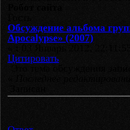
Робот сайта
Гость
Обсуждение альбома гру
Apocalypse» (2007)
«
:
03 Январь 2012, 22:11:5
Цитировать
Это тема обсуждения зап
«
Последнее редактирован
Записан
Ответ