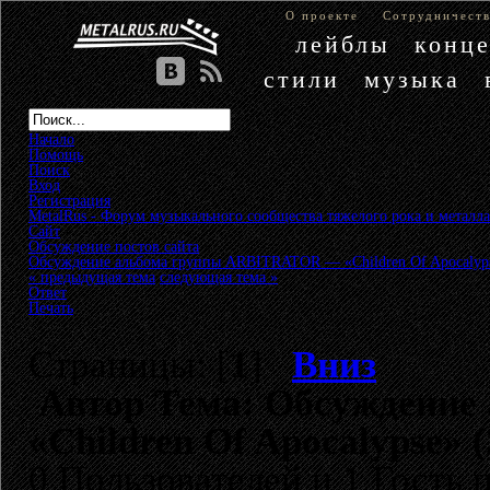
О проекте
Сотрудничест
лейблы
конц
стили
музыка
Начало
Помощь
Поиск
Вход
Регистрация
MetalRus - Форум музыкального сообщества тяжелого рока и металла
Сайт
»
Обсуждение постов сайта
»
Обсуждение альбома группы ARBITRATOR — «Children Of Apocalyps
« предыдущая тема
следующая тема »
Ответ
Печать
Страницы: [
1
]
Вниз
Автор
Тема: Обсуждение
«Children Of Apocalypse» 
0 Пользователей и 1 Гость 