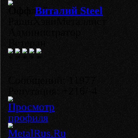
Виталий Steel
РашнХэвиМеталлист
Администратор
Ветеран
Сообщений: 11977
Репутация: +216/-4