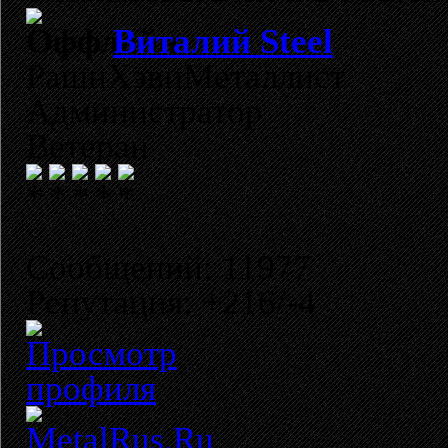
Виталий Steel
РашнХэвиМеталлист
Администратор
Ветеран
Сообщений: 11977
Репутация: +216/-4