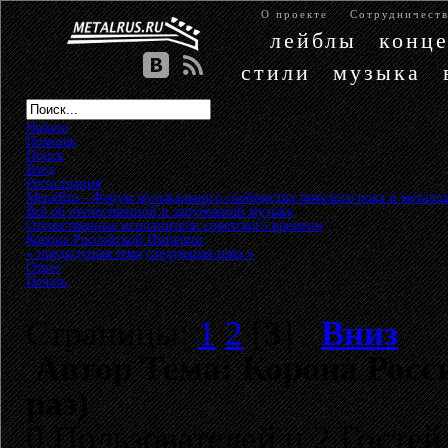
О проекте
Сотрудничест
лейблы
конц
стили
музыка
Начало
Помощь
Поиск
Вход
Регистрация
MetalRus - Форум музыкального сообщества тяжелого рока и металла
Всё об отечественной и зарубежной музыке
»
Отечественные исполнители советского времени
»
Корона Российской Империи
« предыдущая тема
следующая тема »
Ответ
Печать
Страницы:
1
2
[
3
]
Вниз
Автор
Тема: Корона Росс
раз)
0 Пользователей и 2 Гостей