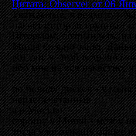
Цитата: Observer от 06 Янв
Уважаемые, я редко тут бы
насчет истории группы - 
Штормом, потрындеть, на 
Миша сильно занят. Данька
вот после этой встречи мо
ибо мне не все известно, ч
по поводу дисков - у меня 
нераспечатанные
я в Москве
спрошу у Миши - мож у не
тогда уже отпишу общее к