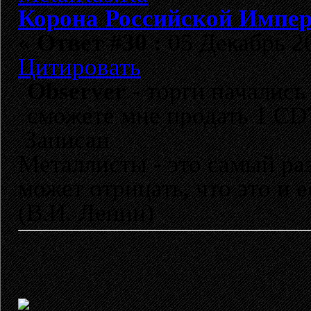
Корона Российской Импе
«
Ответ #30 :
05 Декабрь 20
Цитировать
Observer
- торги начались
сможете мне продать 1 CD?
Записан
Металлисты - это самый раз
может отрицать, что это и 
(В.И. Ленин)