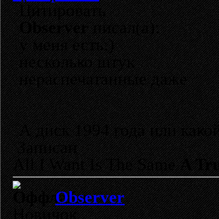
Цитировать
Observer
писал(а):
у меня есть:)
несколько штук
нераспечатанные даже
А диск 1994 года или како
Записан
All I Want Is The Same
A Tru
Observer
Новичок