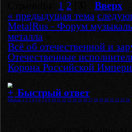
Страницы:
1
2
[
3
]
Вверх
« предыдущая тема
следую
MetalRus - Форум музыкаль
металла
»
Всё об отечественной и за
Отечественные исполнители
Корона Российской Импер
Быстрый ответ
Sitemap
1
2
3
4
5
6
7
8
9
10
11
12
13
14
15
16
17
18
19
20
21
22
23
24
© 2003 - 2026 MetalRus. М