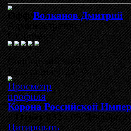
Волканов Дмитрий
Администратор
Старожил
Сообщений: 329
Репутация: +25/-0
Корона Российской Импе
«
Ответ #32 :
06 Декабрь 20
Цитировать