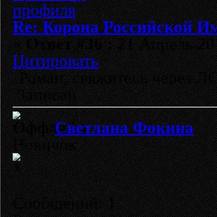
Re: Корона Российской И
«
Ответ #36 :
21 Апрель 201
Цитировать
Роман, свяжитесь через ЛС
Записан
Светлана Фокина
Новичок
Сообщений: 1