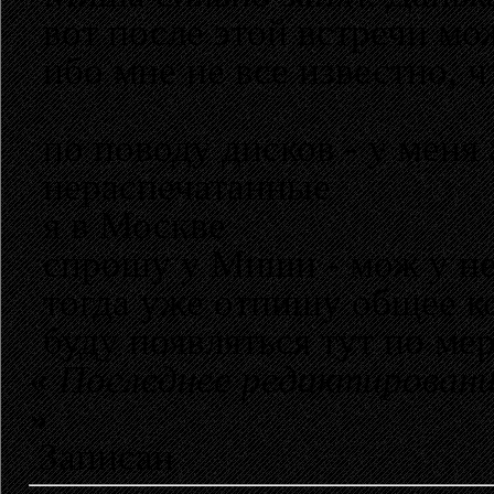
вот после этой встречи мо
ибо мне не все известно, ч
по поводу дисков - у меня 
нераспечатанные
я в Москве
спрошу у Миши - мож у не
тогда уже отпишу общее к
буду появляться тут по ме
«
Последнее редактирование
»
Записан