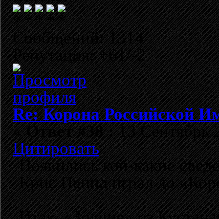
Сообщений: 1314
Репутация: +61/-2
Re: Корона Российской И
«
Ответ #38 :
13 Сентябрь 2
Цитировать
Появились кой-какие сведе
Крис Пепил играл до «Ко
Итак, «Зодчие» из Кустана