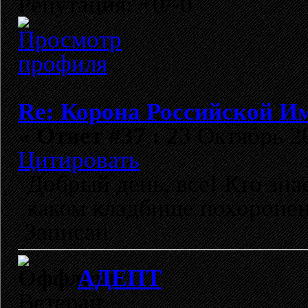
Репутация: +0/-0
Re: Корона Российской И
«
Ответ #37 :
23 Октябрь 20
Цитировать
Добрый день, все! Кто зн
каком кладбище похоронен
Записан
АДЕПТ
Ветеран