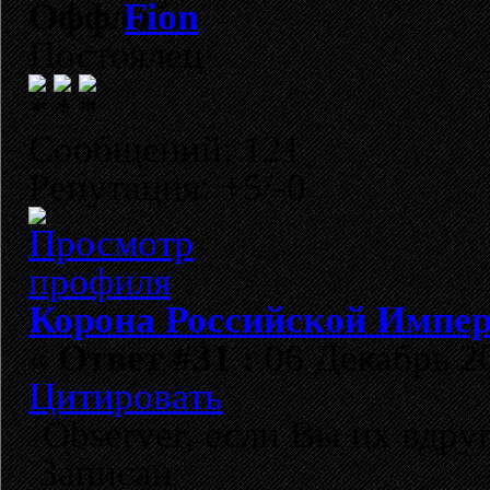
Fion
Постоялец
Сообщений: 121
Репутация: +5/-0
Корона Российской Импе
«
Ответ #31 :
06 Декабрь 20
Цитировать
Observer, если Вы их вдруг
Записан