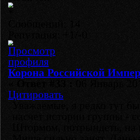
Сообщений: 14
Репутация: +1/-0
Корона Российской Импе
«
Ответ #33 :
06 Январь 201
Цитировать
Уважаемые, я редко тут бы
насчет истории группы - 
Штормом, потрындеть, на 
Миша сильно занят. Данька