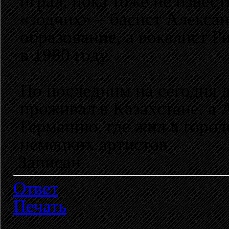
играл, пока тоже не извес
«зодчих» – басист Алекса
образование, а вокалист Р
в 1980 году.
По последним на сегодня
проживал в Казахстане, а 
Германию, где жил в город
немецких артистов.
Записан
Ответ
Печать