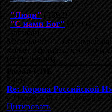
"Люди"
(1992)
"С нами Бог"
(1994)
Записан
Металлисты - это самый раз
может отрицать, что это и 
(В.И. Ленин)
Роман СПБ
Гость
Re: Корона Российской И
«
Ответ #35 :
16 Февраль 20
Цитировать