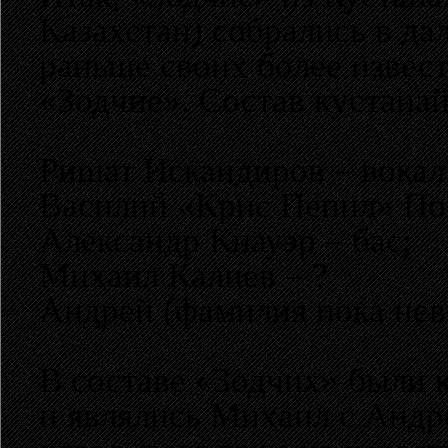
Казахстан) собрались в далё
раньше своих более извес
«Зодчие». Состав кустан
Ришат Искандиров – вокал
Василий «Крис Пепил» Пог
Александр Кнауэр – бас;
Михаил Калиев – ?
Андрей (фамилия пока нев
В составе «Зодчих» были 
и являлись Михаил с Андре