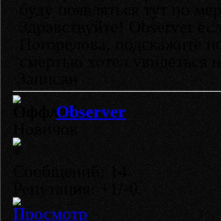
буду появляться тут по ме
Здравствуйте! Observer ес
Погорелова, подскажите п
смертью хотел увидеться н
Записан
Observer
Новичок
Сообщений: 14
Репутация: +1/-0