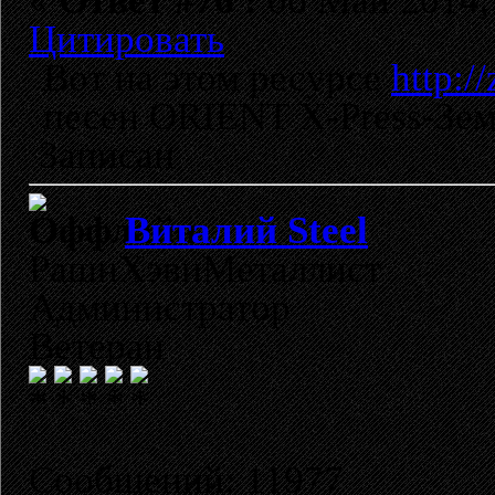
«
Ответ #76 :
06 Май 2014, 
Цитировать
Вот на этом ресурсе
http:/
песен ORIENT X-Press-Земл
Записан
Виталий Steel
РашнХэвиМеталлист
Администратор
Ветеран
Сообщений: 11977