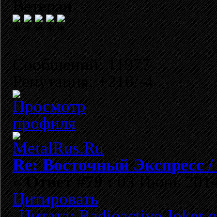
Ветеран
Сообщений: 11977
Репутация: +216/-4
Re: Восточный Экспресс 
«
Ответ #79 :
03 Июнь 2014,
Цитировать
Цитата: Radioactive Joker 