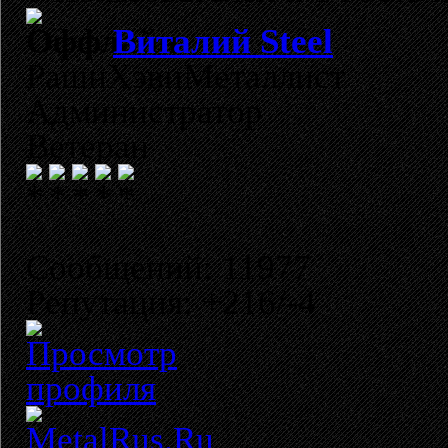
Виталий Steel
РашнХэвиМеталлист
Администратор
Ветеран
Сообщений: 11977
Репутация: +216/-4