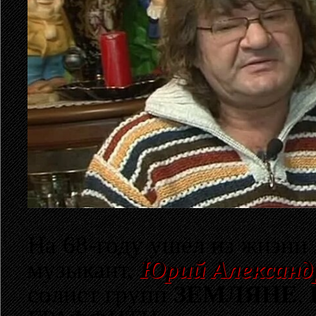
На 68-году ушёл из жизни
музыкант,
Юрий Александ
солист групп
ЗЕМЛЯНЕ
,