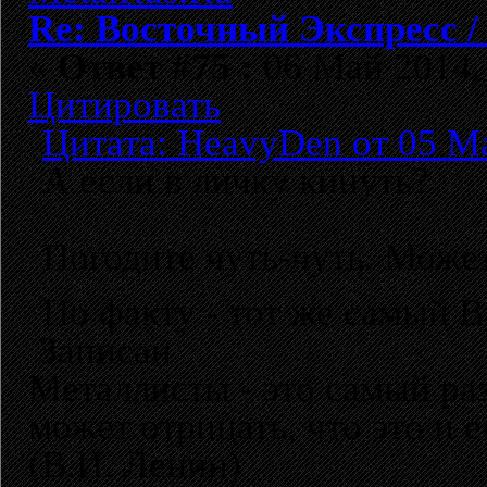
Re: Восточный Экспресс 
«
Ответ #75 :
06 Май 2014, 
Цитировать
Цитата: HeavyDen от 05 Ма
А если в личку кинуть?
Погодите чуть-чуть. Може
По факту - тот же самый 
Записан
Металлисты - это самый раз
может отрицать, что это и 
(В.И. Ленин)