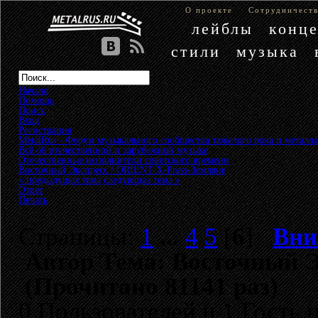
О проекте
Сотрудничест
лейблы
конц
стили
музыка
Начало
Помощь
Поиск
Вход
Регистрация
MetalRus - Форум музыкального сообщества тяжелого рока и металла
Всё об отечественной и зарубежной музыке
»
Отечественные исполнители советского времени
»
Восточный Экспресс / ORIENT X-Press-Земляне
« предыдущая тема
следующая тема »
Ответ
Печать
Страницы:
1
...
4
5
[
6
]
Вни
Автор
Тема: Восточный Э
(Прочитано 81141 раз)
0 Пользователей и 1 Гость 