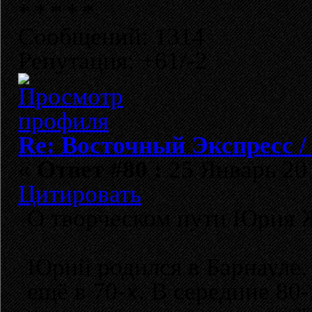
Сообщений: 1314
Репутация: +61/-2
Re: Восточный Экспресс 
«
Ответ #80 :
25 Январь 201
Цитировать
О творческом пути Юрия 
Юрий родился в Барнауле.
ещё в 70-х. В середине 80