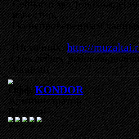
Сейчас о местонахождени
известно.
По непроверенным данным
(Источник:
http://muzaltai.
«
Последнее редактировани
Записан
KONDOR
Администратор
Ветеран