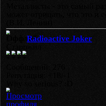
Металлисты - это самый раз
может отрицать, что это и 
(В.И. Ленин)
Radioactive Joker
Старожил
Сообщений: 276
Репутация: +18/-1
Why so serious? :D