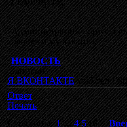
ГРАФФИТИ.
Администрация портала в
близким музыканта.
НОВОСТЬ
Записан
Я ВКОНТАКТЕ
моб.тел.: 8
Ответ
Печать
Страницы:
1
...
4
5
[
6
]
Вве