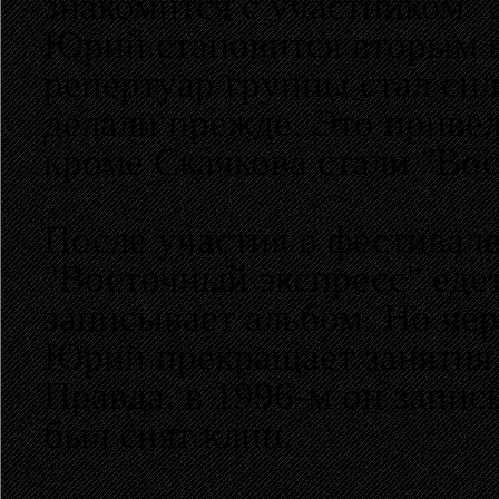
знакомится с участником 
Юрий становится вторым в
репертуар группы стал сил
делали прежде. Это привело
кроме Скачкова стали "Во
После участия в фестивал
"Восточный экспресс" едет
записывает альбом. Но чер
Юрий прекращает занятия 
Правда, в 1996-м он запи
был снят клип.