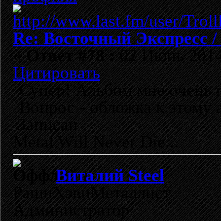
Re: Восточный Экспресс 
«
Ответ #78 :
02 Июнь 2014,
Цитировать
Супер! Альбом мне очень п
Вопрос - обложка к этому 
Записан
Metal Will Never Die...
Виталий Steel
РашнХэвиМеталлист
Администратор