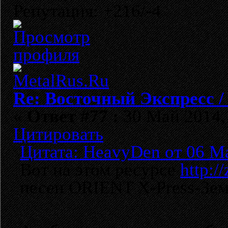
Репутация: +216/-4
Re: Восточный Экспресс 
«
Ответ #77 :
30 Май 2014, 
Цитировать
Цитата: HeavyDen от 06 Ма
Вот на этом ресурсе
http:/
песен ORIENT X-Press-Земл