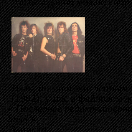
Альбом давно можно собра
Итак, по многочисленным 
(1992), у нас в файловом а
«
Последнее редактировани
Steel
»
Записан