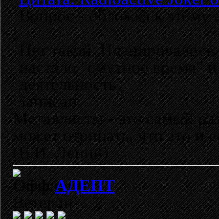
Вопрос - обложка к этому 
Нет такой. Планировалось 
настало "смутное время" 
деятельность.
Записан
Металлисты - это самый раз
может отрицать, что это и 
(В.И. Ленин)
АДЕПТ
Ветеран