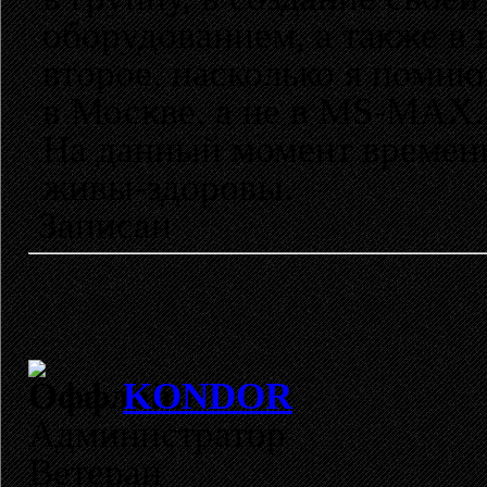
оборудованием, а также в
второе, насколько я помню
в Москве, а не в MS-MAX..
На данный момент времени
живы-здоровы.
Записан
KONDOR
Администратор
Ветеран