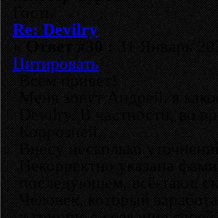
Гость
Re: Devilry
«
Ответ #30 :
31 Январь 202
Цитировать
Всем привет!
Меня зовут Андрей, я како
Devilry. В частности, во 
Коррозией.
Внесу несколько уточнений
Некорректно указана фами
последующем, всё-таки, ск
Человек, который заработа
в группу, в создание свое