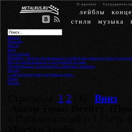
О проекте
Сотрудничест
лейблы
конц
стили
музыка
Начало
Помощь
Поиск
Вход
Регистрация
MetalRus - Форум музыкального сообщества тяжелого рока и металла
Всё об отечественной и зарубежной музыке
»
Отечественные исполнители советского времени
»
Devilry
« предыдущая тема
следующая тема »
Ответ
Печать
Страницы:
1
2
[
3
]
Вниз
Автор
Тема: Devilry (Про
0 Пользователей и 1 Гость 
Мистер Турбо