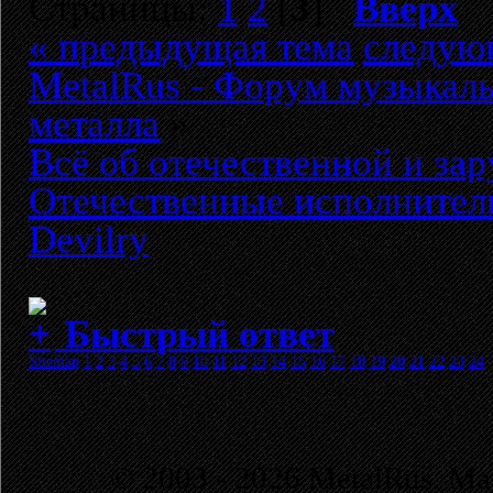
Страницы:
1
2
[
3
]
Вверх
« предыдущая тема
следую
MetalRus - Форум музыкаль
металла
»
Всё об отечественной и за
Отечественные исполнители
Devilry
Быстрый ответ
Sitemap
1
2
3
4
5
6
7
8
9
10
11
12
13
14
15
16
17
18
19
20
21
22
23
24
© 2003 - 2026 MetalRus. М