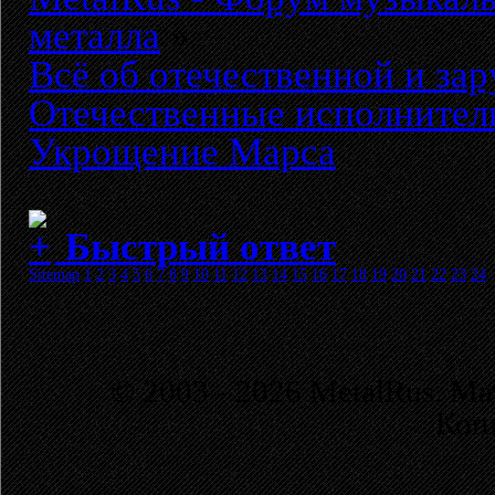
металла
»
Всё об отечественной и за
Отечественные исполнители
Укрощение Марса
Быстрый ответ
Sitemap
1
2
3
4
5
6
7
8
9
10
11
12
13
14
15
16
17
18
19
20
21
22
23
24
© 2003 - 2026 MetalRus. М
Коп