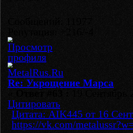
Сообщений: 11977
Репутация: +216/-4
Re: Укрощение Марса
«
Ответ #63 :
19 Сентябрь 2
Цитировать
Цитата: AIK445 от 16 Сент
https://vk.com/metalussr?