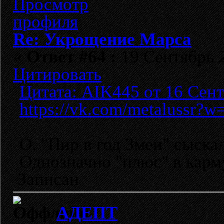
Re: Укрощение Марса
«
Ответ #64 :
19 Сентябрь 2
Цитировать
Цитата: AIK445 от 16 Сент
https://vk.com/metalussr?
О, "Пир в год Змеи" сыскал
Однозначно "плюс" в кар
Записан
АДЕПТ