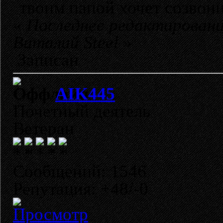
твоим папой хочет созвон
«
Последнее редактировани
Виталий Steel
»
Записан
AIK445
Почетный деятель
Ветеран
Сообщений: 1546
Репутация: +48/-0