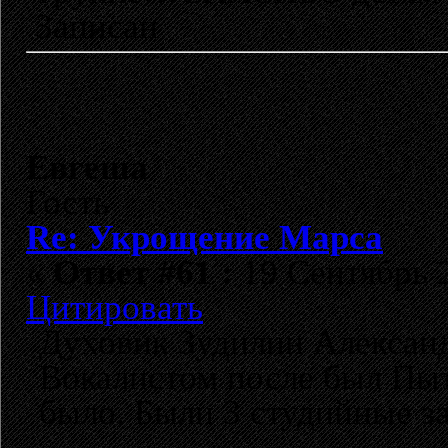
Записан
Евгеша
Гость
Re: Укрощение Марса
«
Ответ #61 :
19 Сентябрь 2
Цитировать
Духовик Зудилин Александ
Вокалистом после был Пыт
было. Были 3 студийные з