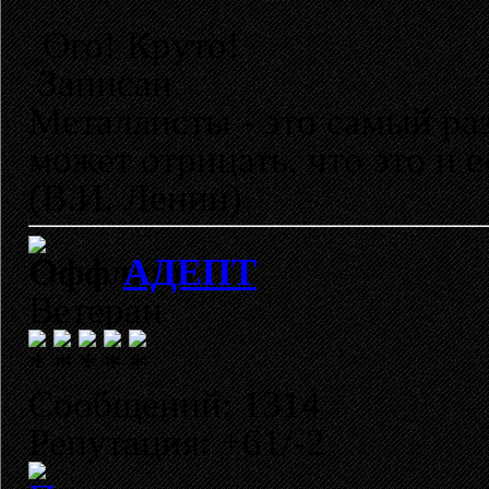
Ого! Круто!
Записан
Металлисты - это самый раз
может отрицать, что это и 
(В.И. Ленин)
АДЕПТ
Ветеран
Сообщений: 1314
Репутация: +61/-2