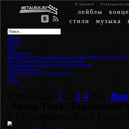
О проекте
Сотрудничест
лейблы
конц
стили
музыка
Начало
Помощь
Поиск
Вход
Регистрация
MetalRus - Форум музыкального сообщества тяжелого рока и металла
Всё об отечественной и зарубежной музыке
»
Отечественные исполнители советского времени
»
Укрощение Марса
« предыдущая тема
следующая тема »
Ответ
Печать
Страницы:
1
...
3
4
[
5
]
Вни
Автор
Тема: Укрощение М
0 Пользователей и 1 Гость 