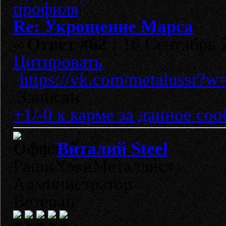
Re: Укрощение Марса
«
Ответ #62 :
16 Сентябрь 2
Цитировать
https://vk.com/metalussr?
Записан
+1/-0 к карме за данное со
Виталий Steel
РашнХэвиМеталлист
Администратор
Ветеран