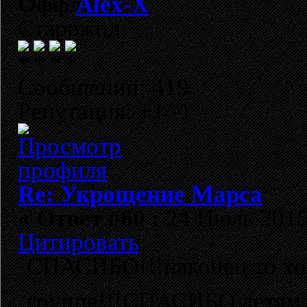
Alex-X
Старожил
Сообщений: 419
Репутация: +1/-1
Re: Укрощение Марса
«
Ответ #60 :
24 Июль 2015,
Цитировать
СПАСИБО!!!наконец то хот
группе!!!СПАСИБО детям