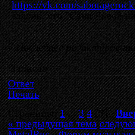
https://vk.com/sabotagero
заявив, что "Саня Львов ни
«
Последнее редактировани
»
Записан
Ответ
Печать
Страницы:
1
...
3
4
[
5
]
Вве
« предыдущая тема
следую
MetalRus - Форум музыкаль