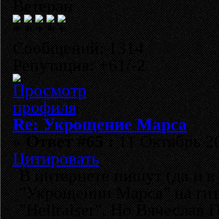
Ветеран
Сообщений: 1314
Репутация: +61/-2
Re: Укрощение Марса
«
Ответ #65 :
11 Октябрь 20
Цитировать
В интернете пишут (да и 
"Укрощении Марса" на гит
"Hellraiser". Но Вячеслав 