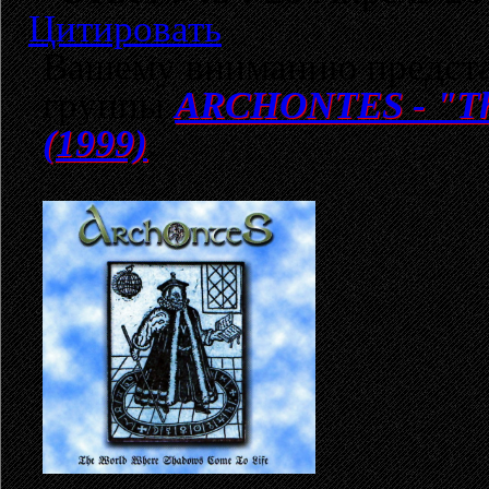
Цитировать
Вашему вниманию предста
группы
ARCHONTES - "The
(1999)
.