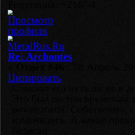
Репутация: +216/-4
Re: Archontes
«
Ответ #46 :
28 Апрель 201
Цитировать
Слышал его чуть ли не в д
Это был по тем временам 
power metal. Собственно, с
изменилось. А какие прекр
Записан