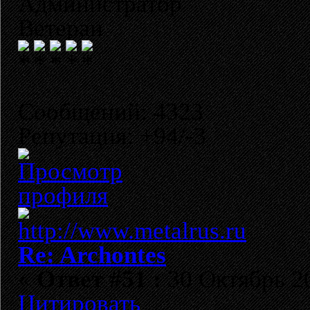
Администратор
Ветеран
Сообщений: 4323
Репутация: +94/-3
Re: Archontes
«
Ответ #51 :
30 Октябрь 20
Цитировать