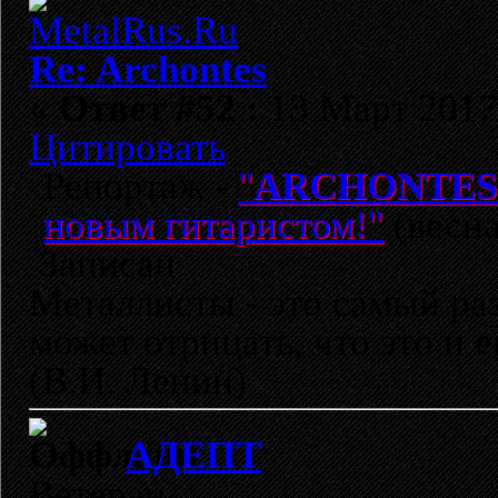
Re: Archontes
«
Ответ #52 :
13 Март 2017,
Цитировать
Репортаж -
"
ARCHONTES
новым гитаристом!"
(весна
Записан
Металлисты - это самый раз
может отрицать, что это и 
(В.И. Ленин)
АДЕПТ
Ветеран