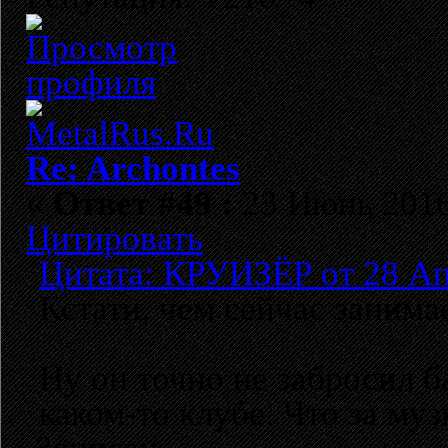
Re: Archontes
«
Ответ #49 :
23 Июнь 2016,
Цитировать
Цитата: КРУИЗЁР от 28 Ап
Кстати, чем сейчас заним
Ну он точно не забросил б
каком-то клубе. Что за муз