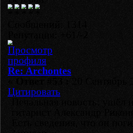
Сообщений: 1314
Репутация: +61/-2
Re: Archontes
«
Ответ #53 :
20 Сентябрь 2
Цитировать
Печальная новость: ушёл и
гитарист Александр Рикон
Есть сведения, что он пог