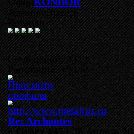
KONDOR
Администратор
Ветеран
Сообщений: 4323
Репутация: +94/-3
Re: Archontes
«
Ответ #45 :
28 Апрель 201