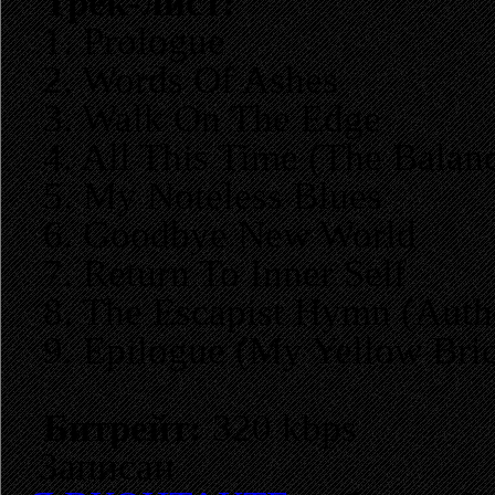
Трек-лист:
1. Prologue
2. Words Of Ashes
3. Walk On The Edge
4. All This Time (The Balan
5. My Noteless Blues
6. Goodbye New World
7. Return To Inner Self
8. The Escapist Hymn (Auth
9. Epilogue (My Yellow Bri
Битрейт:
320 kbps
Записан