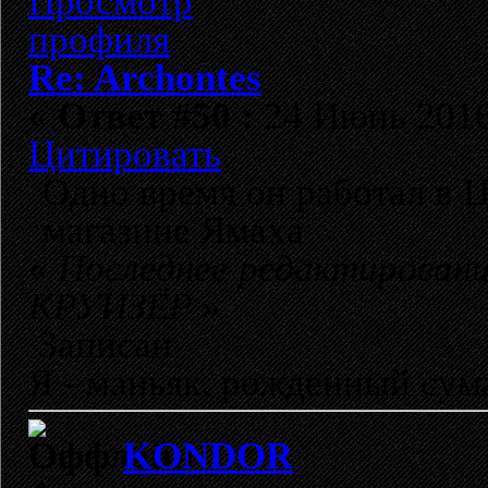
Re: Archontes
«
Ответ #50 :
24 Июнь 2016,
Цитировать
Одно время он работал в 
магазине Ямаха
«
Последнее редактировани
КРУИЗЁР
»
Записан
Я - маньяк, рожденный су
KONDOR