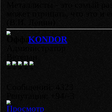
Металлисты - это самый раз
может отрицать, что это и 
(В.И. Ленин)
KONDOR
Администратор
Ветеран
Сообщений: 4323
Репутация: +94/-3