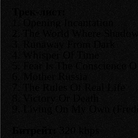
Трек-лист:
1. Opening Incantation
2. The World Where Shadow
3. Runaway From Dark
4. Whisper Of Time
5. Fear Is The Conscience Of
6. Mother Russia
7. The Rules Of Real Life
8. Victory Or Death
9. Living On My Own (Fred
Битрейт:
320 kbps