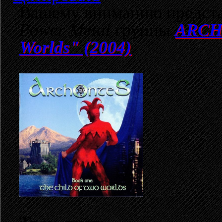
Вашему вниманию предста
Power Metal
группы
ARCHO
Worlds" (2004)
.