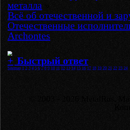
металла
»
Всё об отечественной и за
Отечественные исполнител
Archontes
Быстрый ответ
Sitemap
1
2
3
4
5
6
7
8
9
10
11
12
13
14
15
16
17
18
19
20
21
22
23
24
© 2003 - 2026 MetalRus. М
Коп