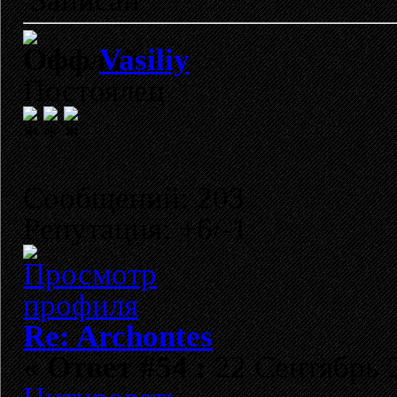
Записан
Vasiliy
Постоялец
Сообщений: 203
Репутация: +6/-1
Re: Archontes
«
Ответ #54 :
22 Сентябрь 2