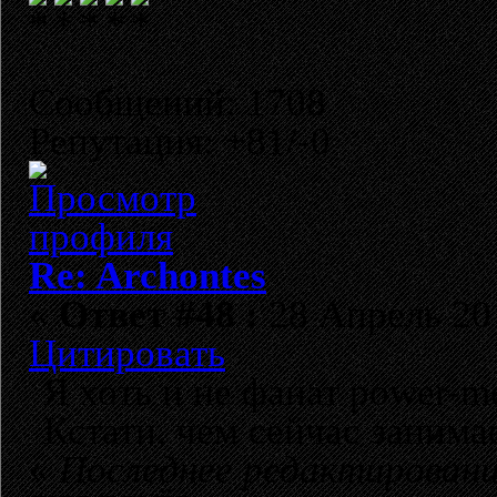
Сообщений: 1708
Репутация: +81/-0
Re: Archontes
«
Ответ #48 :
28 Апрель 201
Цитировать
Я хоть и не фанат power-m
Кстати, чем сейчас заним
«
Последнее редактирование