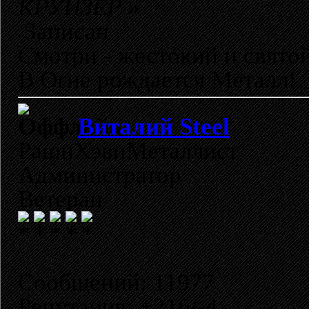
КРУИЗЁР
»
Записан
Смотри - жестокий и свято
В Огне рождается Металл!
Виталий Steel
РашнХэвиМеталлист
Администратор
Ветеран
Сообщений: 11977
Репутация: +216/-4