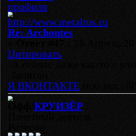
Re: Archontes
«
Ответ #47 :
28 Апрель 201
Цитировать
А сейчас даже как-то с ул
Записан
Я ВКОНТАКТЕ
моб.тел.: 8
КРУИЗЁР
Почетный деятель
Ветеран