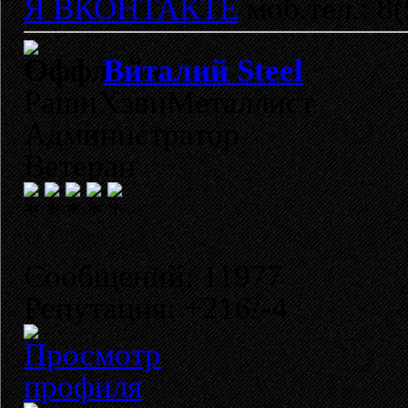
Я ВКОНТАКТЕ
моб.тел.: 8
Виталий Steel
РашнХэвиМеталлист
Администратор
Ветеран
Сообщений: 11977
Репутация: +216/-4