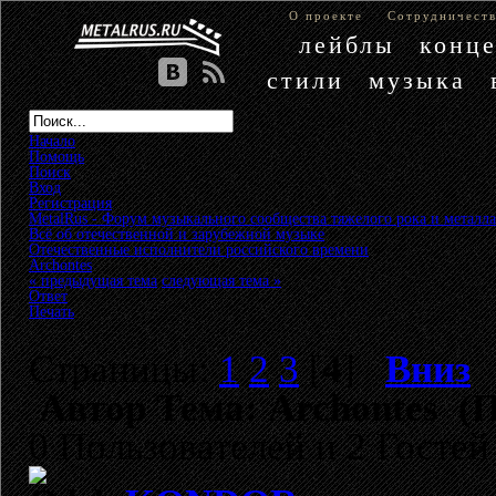
О проекте
Сотрудничест
лейблы
конц
стили
музыка
Начало
Помощь
Поиск
Вход
Регистрация
MetalRus - Форум музыкального сообщества тяжелого рока и металла
Всё об отечественной и зарубежной музыке
»
Отечественные исполнители российского времени
»
Archontes
« предыдущая тема
следующая тема »
Ответ
Печать
Страницы:
1
2
3
[
4
]
Вниз
Автор
Тема: Archontes (П
0 Пользователей и 2 Гостей