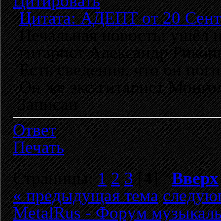
Цитировать
Цитата: АДЕПТ от 20 Сент
Печальная новость: ушёл и
гитарист Александр Рикон
Есть сведения, что он пог
Он же экс-гитарист Монго
Записан
Ответ
Печать
Страницы:
1
2
3
[
4
]
Вверх
« предыдущая тема
следую
MetalRus - Форум музыкаль