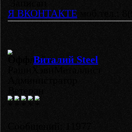
Записан
Я ВКОНТАКТЕ
моб.тел.: 8
Виталий Steel
РашнХэвиМеталлист
Администратор
Ветеран
Сообщений: 11977