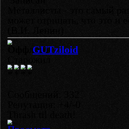
Записан
Металлисты - это самый раз
может отрицать, что это и 
(В.И. Ленин)
GUTziloid
Старожил
Сообщений: 332
Репутация: +4/-0
Thrash til death!