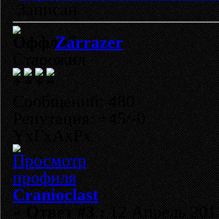
Записан
Zarrazer
Старожил
Сообщений: 480
Репутация: +45/-0
YxГхАхРх
Cranioclast
«
Ответ #3 :
12 Апрель 2011