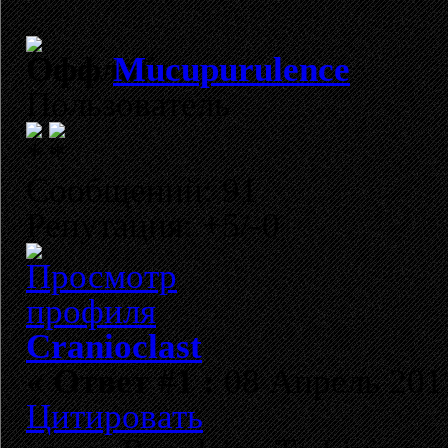
Mucupurulence
Пользователь
Сообщений: 91
Репутация: +5/-0
Cranioclast
«
Ответ #1 :
08 Апрель 2011
Цитировать