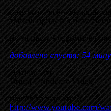
...ну вот... всё усложняется
теперь придётся безуспеш
но за инфу - огромное спа
добавлено спустя: 54 мин
Цитировать
Brutal Grindcore Video
нашёл только это(((
http://www.youtube.com/w