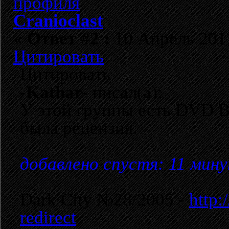
Cranioclast
«
Ответ #2 :
10 Апрель 2011
Цитировать
Цитировать
-Kathar-
писал(а):
У этой группы есть DVD Br
была рецензия.
добавлено спустя: 11 мин
Dark City №28/2005 -
http:
redirect