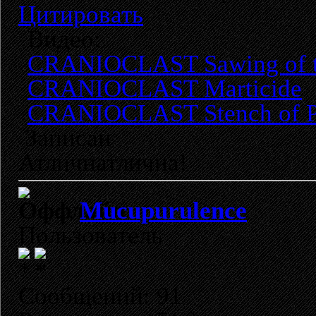
Цитировать
Видео:
CRANIOCLAST Sawing of t
CRANIOCLAST Marticide
CRANIOCLAST Stench of 
Записан
Атличнатлична!
Mucupurulence
Пользователь
Сообщений: 91