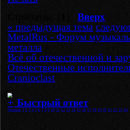
Страницы: [
1
]
Вверх
« предыдущая тема
следую
MetalRus - Форум музыкаль
металла
»
Всё об отечественной и за
Отечественные исполнител
Cranioclast
Быстрый ответ
Sitemap
1
2
3
4
5
6
7
8
9
10
11
12
13
14
15
16
17
18
19
20
21
22
23
24