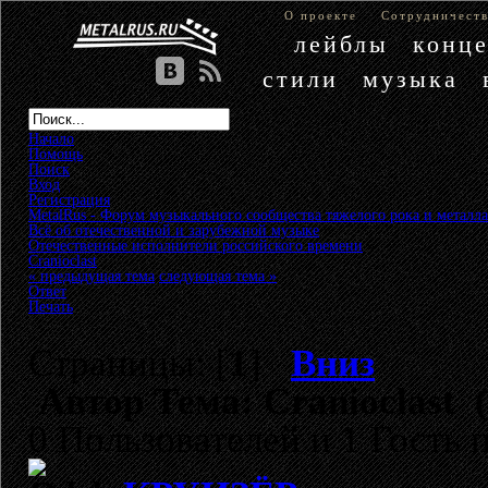
О проекте
Сотрудничест
лейблы
конц
стили
музыка
Начало
Помощь
Поиск
Вход
Регистрация
MetalRus - Форум музыкального сообщества тяжелого рока и металла
Всё об отечественной и зарубежной музыке
»
Отечественные исполнители российского времени
»
Cranioclast
« предыдущая тема
следующая тема »
Ответ
Печать
Страницы: [
1
]
Вниз
Автор
Тема: Cranioclast 
0 Пользователей и 1 Гость 