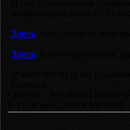
В последнее время заинтер
информации нашел с гульк
Здесь
есть немного информ
Здесь
можно скачать их дэ
У кого что есть по сабжево
Записан
Смотри - жестокий и свято
В Огне рождается Металл!