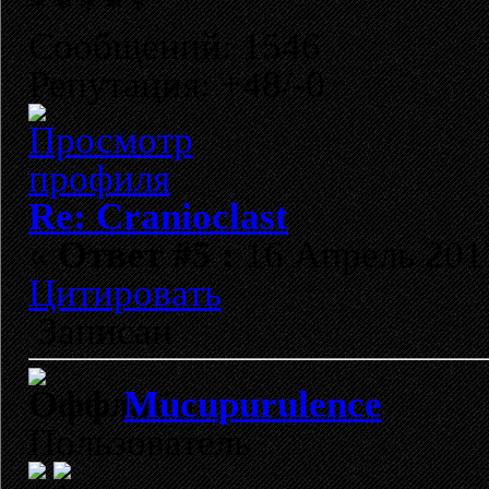
Сообщений: 1546
Репутация: +48/-0
Re: Cranioclast
«
Ответ #5 :
16 Апрель 2017
Цитировать
Записан
Mucupurulence
Пользователь