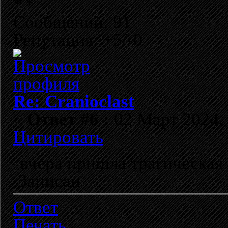
Сообщений: 91
Репутация: +5/-0
Re: Cranioclast
«
Ответ #6 :
02 Март 2024, 
Цитировать
вчера пришла трагическая
Записан
Ответ
Печать