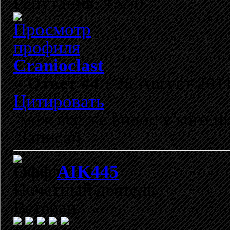
Репутация: +5/-0
Cranioclast
«
Ответ #4 :
28 Август 2011
Цитировать
мож всё же видос у кого н
Записан
AIK445
Почетный деятель
Ветеран