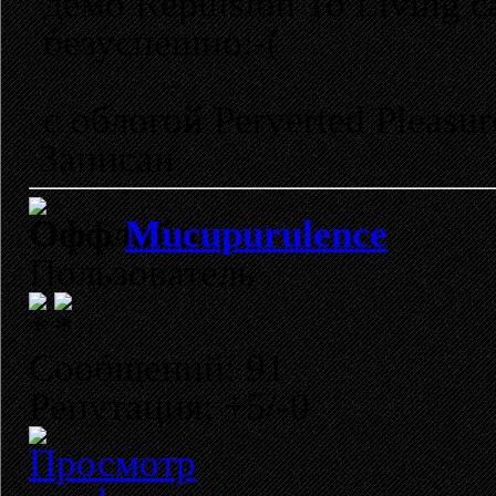
демо Repulsion To Living с
безуспешно:-(
с облогой Perverted Pleasur
Записан
Mucupurulence
Пользователь
Сообщений: 91
Репутация: +5/-0