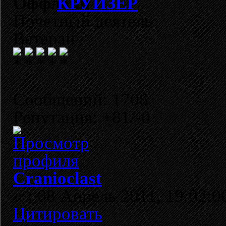
КРУИЗЁР
Почетный деятель
Ветеран
Сообщений: 1708
Репутация: +81/-0
Cranioclast
«
:
08 Апрель 2011, 19:02:0
Цитировать