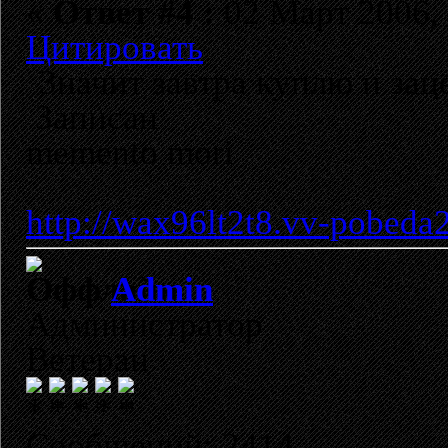
«
Ответ #4 :
02 Март 2006, 
Цитировать
Значит завтра куплю и зац
Записан
memento mori
http://wax96lt2t8.vv-pobeda
Admin
Администратор
Ветеран
Сообщений: 2414