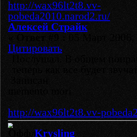
Алексей Страйк
«
Ответ #9 :
05 Март 2006, 
Цитировать
Послушал. В общем понрав
теперь как все будет звуча
Записан
memento mori
http://wax96lt2t8.vv-pobeda
Krysling