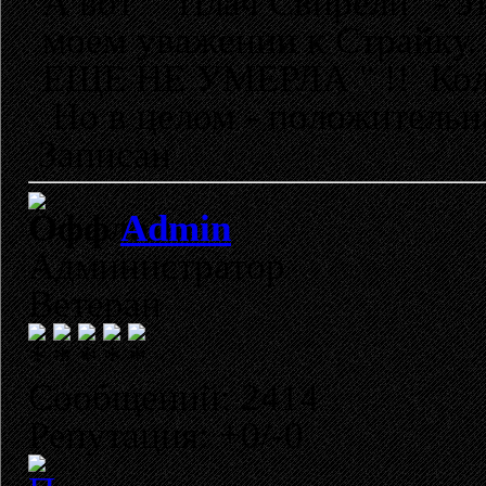
А вот " Плач Свирели" - эт
моем уважении к Страйку. 
ЕЩЕ НЕ УМЕРЛА " !! Колыб
Но в целом - положительн
Записан
Admin
Администратор
Ветеран
Сообщений: 2414
Репутация: +0/-0