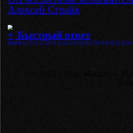
Алексей Страйк
Быстрый ответ
Sitemap
1
2
3
4
5
6
7
8
9
10
11
12
13
14
15
16
17
18
19
20
21
22
23
24
© 2003 - 2026 MetalRus. М
Коп