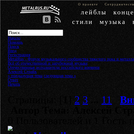
О проекте
Сотрудничест
лейблы
конц
стили
музыка
Начало
Помощь
Поиск
Вход
Регистрация
MetalRus - Форум музыкального сообщества тяжелого рока и металла
Всё об отечественной и зарубежной музыке
»
Отечественные исполнители российского времени
»
Алексей Страйк
« предыдущая тема
следующая тема »
Ответ
Печать
Страницы: [
1
]
2
3
...
11
Вн
Автор
Тема: Алексей Стр
0 Пользователей и 1 Гость 