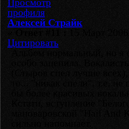
Алексей Страйк
«
Ответ #11 :
15 Март 2006,
Цитировать
Альбом нормальный, но я 
особо зацепила. Вокалист
(Стыров спел лучше всех),
то... "никак спели", т.е. н
бы более красивых вокальн
Кстати, вступление "Белог
мановаровской "Hail And K
сильно напомнает.