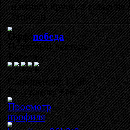
намного круче, а вокал не 
Записан
победа
Почетный деятель
Ветеран
Сообщений: 1188
Репутация: +46/-3