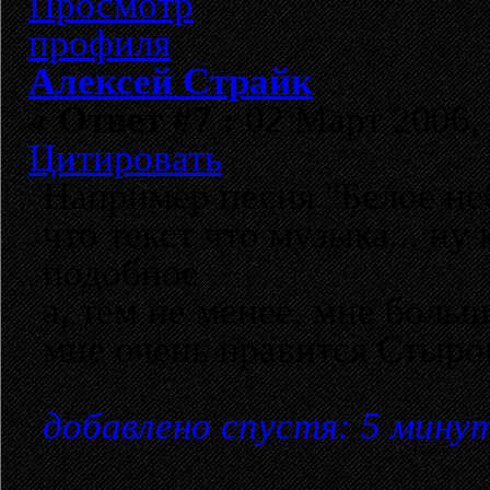
Алексей Страйк
«
Ответ #7 :
02 Март 2006, 
Цитировать
Например песня "Белое не
что текст что музыка... н
подобное
а, тем не менее, мне боль
мне очень нравится Стыро
добавлено спустя: 5 мину