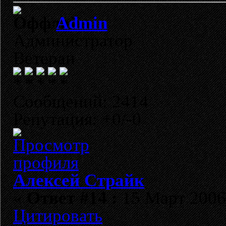
Admin
Администратор
Ветеран
Сообщений: 2414
Репутация: +0/-0
Алексей Страйк
«
Ответ #14 :
15 Март 2006,
Цитировать