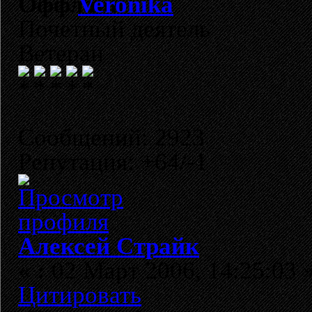
Veronika
Почетный деятель
Ветеран
Сообщений: 2923
Репутация: +64/-1
Алексей Страйк
«
:
02 Март 2006, 14:25:03 
Цитировать