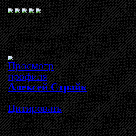
Ветеран
Сообщений: 2923
Репутация: +64/-1
Алексей Страйк
«
Ответ #13 :
15 Март 2006,
Цитировать
Когда это Страйк пел Черн
Записан