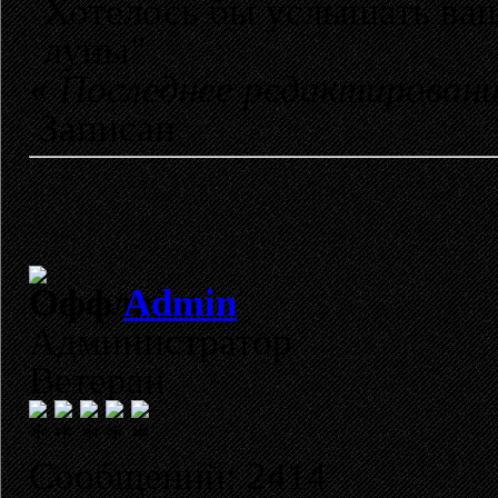
Хотелось бы услышать ваш
луны"
«
Последнее редактировани
Записан
Admin
Администратор
Ветеран
Сообщений: 2414