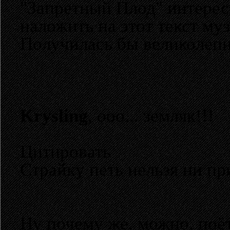
"Запретный Плод" интерес
наложить на этот текст м
Получилась бы великолепн
Krysling
, ооо... земляк!!!
Цитировать
Страйку петь нельзя ни пр
Ну почему же, можно, поёт