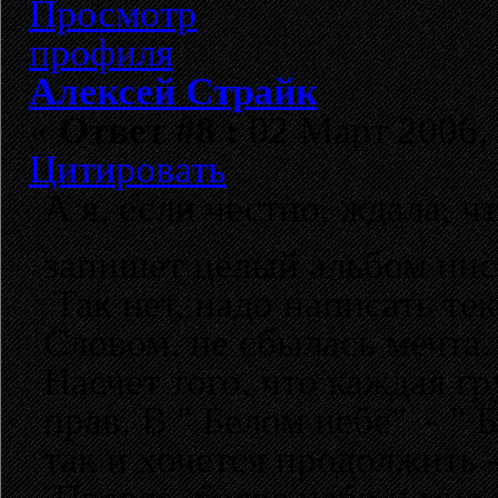
Алексей Страйк
«
Ответ #8 :
02 Март 2006, 
Цитировать
А я, если честно, ждала, ч
запишет целый альбом инс
Так нет, надо написать тек
Словом, не сбылась мечта. 
Насчет того, что каждая гр
прав. В " Белом небе" - " 
так и хочется продолжить 