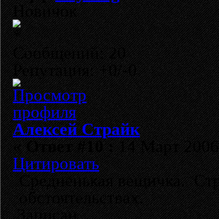
Новичок
Сообщений: 20
Репутация: +0/-0
Алексей Страйк
«
Ответ #10 :
14 Март 2006,
Цитировать
Cредненькая вещичка. Стр
обстоятельствах.
Записан