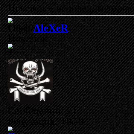
Невежда - человек, который 
AleXeR
Новичок
Сообщений: 21
Репутация: +0/-0