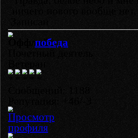
Правда, белое небо и мне 
ничего нового вообще нет, 
Записан
победа
Почетный деятель
Ветеран
Сообщений: 1188
Репутация: +46/-3