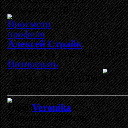
Репутация: +0/-0
Алексей Страйк
«
Ответ #5 :
02 Март 2006, 
Цитировать
Арбат, Зиг-Заг, 160р.
Записан
Veronika
Почетный деятель
Ветеран