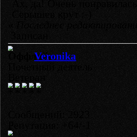
Ах, да! Очень понравилась
Серышев крут :-)
«
Последнее редактировани
Записан
Veronika
Почетный деятель
Ветеран
Сообщений: 2923
Репутация: +64/-1