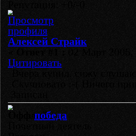
Репутация: +0/-0
Алексей Страйк
«
Ответ #1 :
02 Март 2006, 
Цитировать
Вчера купил, сижу слушаю
Скучновато :-( Ничего при
Записан
победа
Почетный деятель