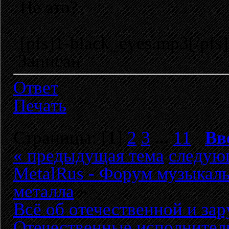
Не это?
[pfs]1-black_eyes.mp3[/pfs]
Записан
Ответ
Печать
Страницы: [
1
]
2
3
...
11
Вв
« предыдущая тема
следую
MetalRus - Форум музыкаль
металла
»
Всё об отечественной и за
Отечественные исполнител