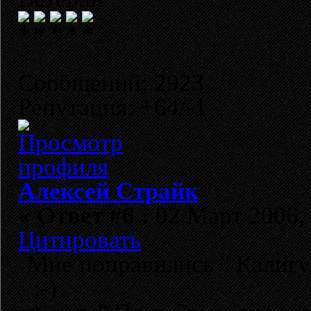
Сообщений: 2923
Репутация: +64/-1
Алексей Страйк
«
Ответ #6 :
02 Март 2006, 
Цитировать
Мне понравились " Калигула
:-)