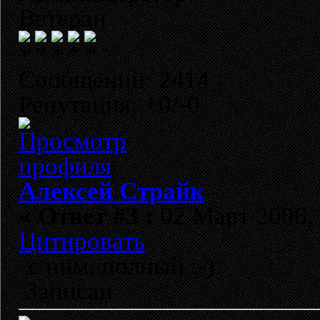
Ветеран
Сообщений: 2414
Репутация: +0/-0
Алексей Страйк
«
Ответ #3 :
02 Март 2006, 
Цитировать
с ним, полный :-)
Записан