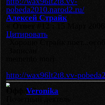
Алексей Страйк
«
Ответ #12 :
15 Март 2006,
Цитировать
Хорошо Страйк поет...особ
Записан
memento mori
http://wax96lt2t8.vv-pobeda
Veronika
Почетный деятель