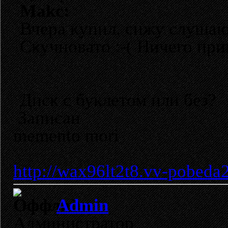
Makc:
Вчера купил, сижу слушаю
Скучновато :-( Ничего при
Диск с буклетом или без?
Записан
memento mori
http://wax96lt2t8.vv-pobeda
Admin
Администратор