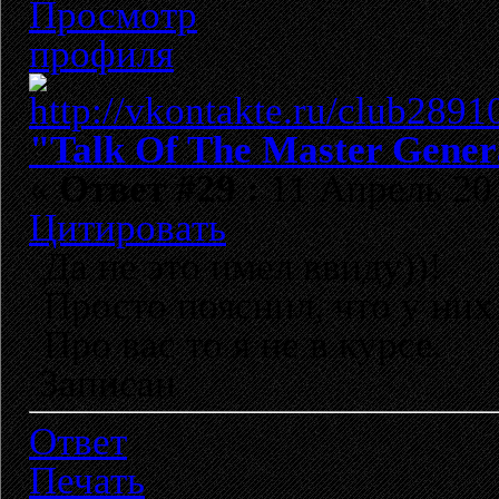
"Talk Of The Master Gener
«
Ответ #29 :
11 Апрель 201
Цитировать
Да не это имел ввиду))!
Просто пояснил, что у них
Про вас то я не в курсе.
Записан
Ответ
Печать