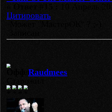
«
Ответ #15 :
10 Апрель 201
Цитировать
Может "МастерОК" ? ;-)
Записан
Raudmees
Старожил