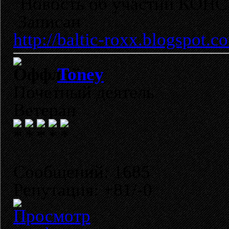
Новость об участии КОНСУ
Записан
http://baltic-roxx.blogspot.c
Toney
Почетный деятель
Ветеран
Сообщений: 1685
Репутация: +81/-0