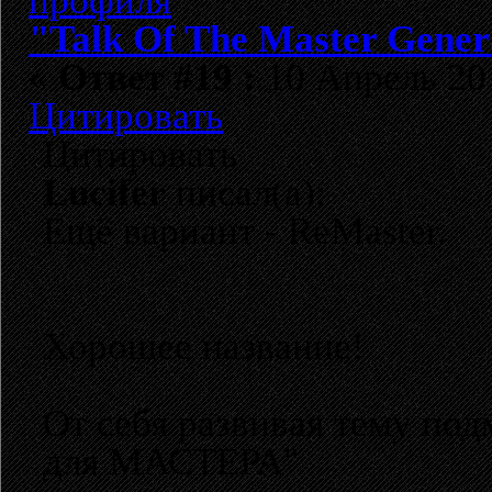
"Talk Of The Master Gener
«
Ответ #19 :
10 Апрель 201
Цитировать
Цитировать
Lucifer
писал(а):
Ещё вариант - ReMaster.
Хорошее название!
От себя развивая тему по
для МАСТЕРА"