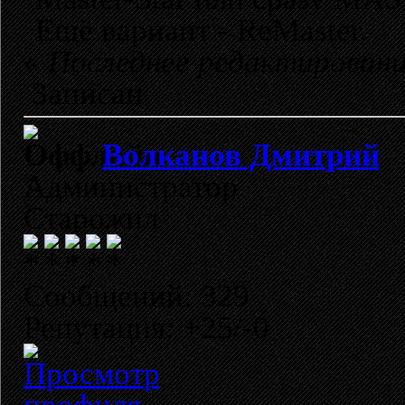
Ещё вариант - ReMaster.
«
Последнее редактирование
Записан
Волканов Дмитрий
Администратор
Старожил
Сообщений: 329
Репутация: +25/-0