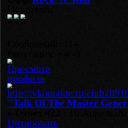
Постоялец
Сообщений: 114
Репутация: +4/-0
"Talk Of The Master Gener
«
Ответ #22 :
10 Апрель 201
Цитировать