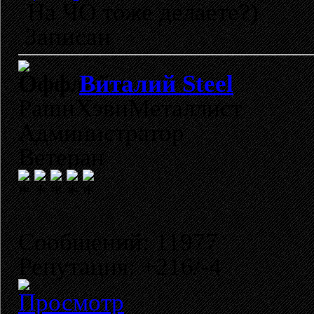
На ЧО тоже делаете?)
Записан
Виталий Steel
РашнХэвиМеталлист
Администратор
Ветеран
Сообщений: 11977
Репутация: +216/-4