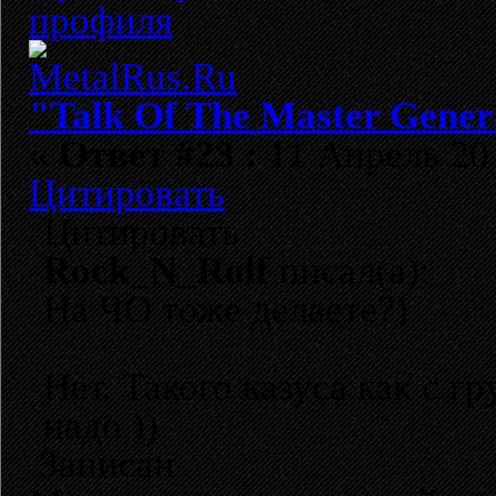
"Talk Of The Master Gener
«
Ответ #23 :
11 Апрель 201
Цитировать
Цитировать
Rock_N_Rolf
писал(а):
На ЧО тоже делаете?)
Нет. Такого казуса как с 
надо ))
Записан