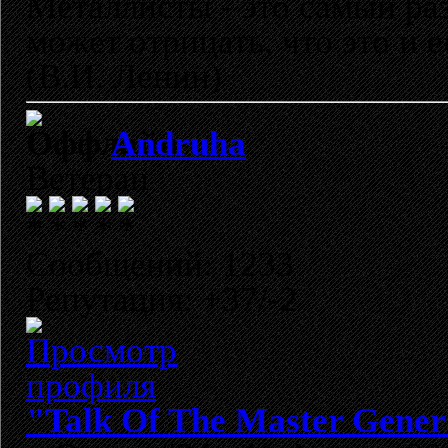
Металлисты - это самый раз
может отрицать, что это и 
(В.И. Ленин)
Andruha
Ветеран
Сообщений: 1233
Репутация: +37/-2
"Talk Of The Master Gener