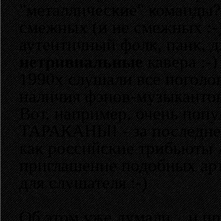
"металлические" команды? 
смежных (и не смежных :-)
аутентичный фолк, панк, дж
нетривиальные
кавера :-
1990х слушали все поголов
наличия фэнов-музыкантов 
Вот, например, очень попу
ТАРАКАНЫ! - за последнее
как российские трибьюты
приглашение подобных арт
для слушателя :-)
Об этом уже думали... и п