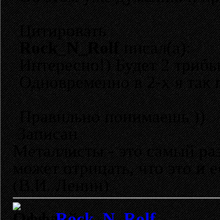
Цитировать
Rock_N_Rolf
писал(а):
Интересно!) Будет 2 трибь
Одновременно в 2-х я так
Правильно понимаешь ))
Записан
Металлисты - это самый раз
может отрицать, что это и 
(В.И. Ленин)
Rock_N_Rolf