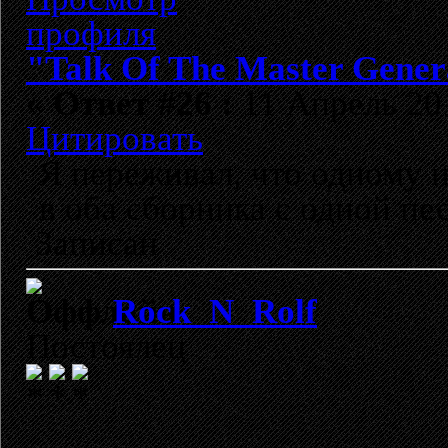
"Talk Of The Master Gener
«
Ответ #26 :
11 Апрель 201
Цитировать
Я переживал, что одному и
в оба сборника с одной пес
Записан
Rock_N_Rolf
Постоялец