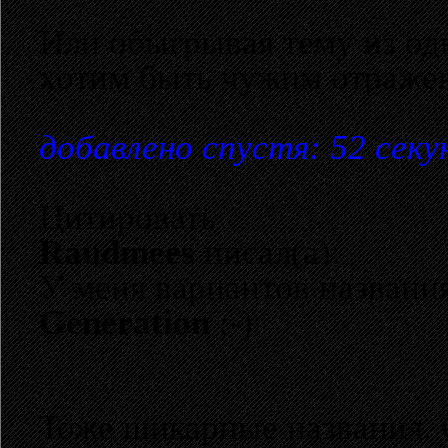
Или обыгрывая тему из од
хотим быть чужим отражен
добавлено спустя: 52 сек
Цитировать
Raudmees
писал(а):
У меня вариантов названи
Generation
;-)
Тоже шикарные названия. 