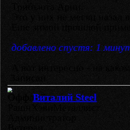
Трибъюта Арии.
Это у них не месяц назад 
Еше зимой прошлой приме
добавлено спустя: 1 мину
А вот интересно - на каком
Записан
Виталий Steel
РашнХэвиМеталлист
Администратор
Ветеран