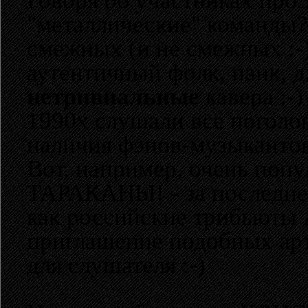
Говоря об участниках проЭ
"металлические" команды? 
смежных (и не смежных :-)
аутентичный фолк, панк, дж
нетривиальные
кавера :-
1990х слушали все поголов
наличия фэнов-музыкантов 
Вот, например, очень попу
ТАРАКАНЫ! - за последнее
как российские трибьюты
приглашение подобных арт
для слушателя :-)