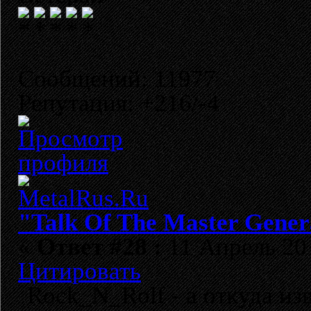
Сообщений: 11977
Репутация: +216/-4
"Talk Of The Master Gener
«
Ответ #28 :
11 Апрель 201
Цитировать
Rock_N_Rolf - а откуда из