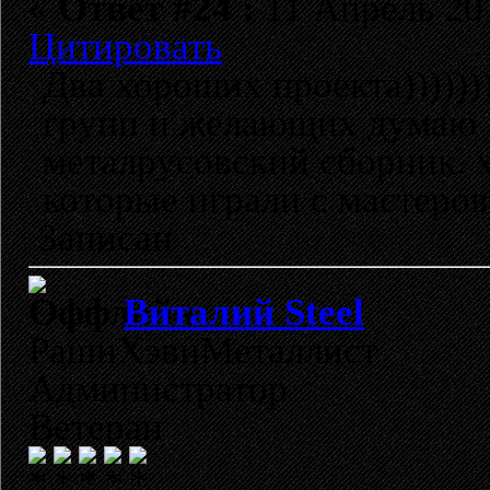
«
Ответ #24 :
11 Апрель 201
Цитировать
Два хороших проекта)))))))
групп и желающих думаю х
металрусовский сборник. 
которые играли с мастеров 
Записан
Виталий Steel
РашнХэвиМеталлист
Администратор
Ветеран