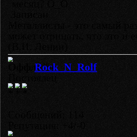
месяц? О_О
Записан
Металлисты - это самый раз
может отрицать, что это и 
(В.И. Ленин)
Rock_N_Rolf
Постоялец
Сообщений: 114
Репутация: +4/-0