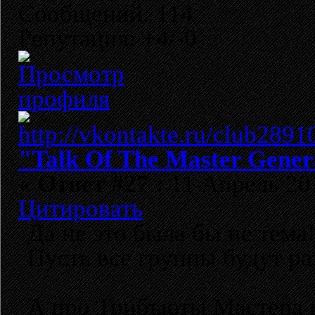
Сообщений: 114
Репутация: +4/-0
"Talk Of The Master Gener
«
Ответ #27 :
11 Апрель 201
Цитировать
Да не это была бы не тема!
Пусть все группы будут ра
А про Трибъюты Мастера и