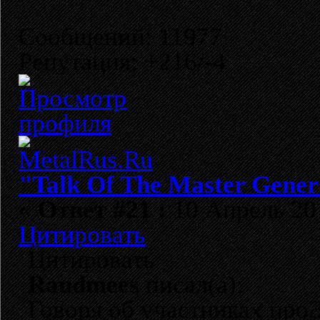
Сообщений: 11977
Репутация: +216/-4
"Talk Of The Master Gener
«
Ответ #21 :
10 Апрель 201
Цитировать
Цитировать
Raudmees
писал(а):
Говоря об участниках проЭ