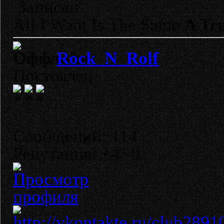
Записан
All I Want Is The Same
A Tru
Rock_N_Rolf
Постоялец
Сообщений: 114
Репутация: +4/-0