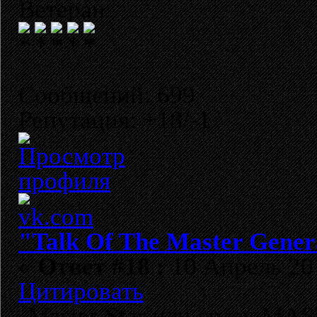
Ветеран
Сообщений: 699
Репутация: +18/-1
"Talk Of The Master Gener
«
Ответ #18 :
10 Апрель 201
Цитировать
Master-Star или сразу МА