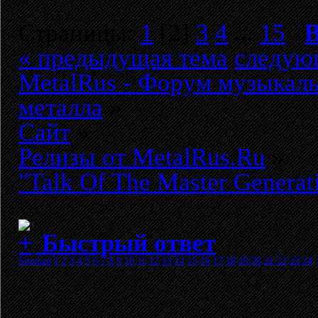
Страницы:
1
[
2
]
3
4
...
15
В
« предыдущая тема
следую
MetalRus - Форум музыкаль
металла
»
Сайт
»
Релизы от MetalRus.Ru
»
"Talk Of The Master Genera
Быстрый ответ
Sitemap
1
2
3
4
5
6
7
8
9
10
11
12
13
14
15
16
17
18
19
20
21
22
23
24