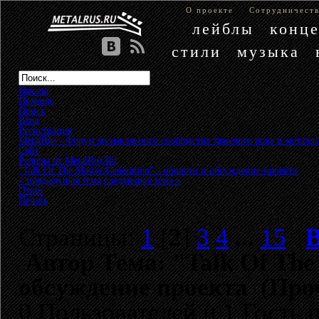
О проекте
Сотрудничест
лейблы
конц
стили
музыка
Начало
Помощь
Поиск
Вход
Регистрация
MetalRus - Форум музыкального сообщества тяжелого рока и металла
Сайт
»
Релизы от MetalRus.Ru
»
"Talk Of The Master Generation" - новости и обсуждение проекта
« предыдущая тема
следующая тема »
Ответ
Печать
Страницы:
1
[
2
]
3
4
...
15
Автор
Тема: "Talk Of The 
обсуждение проекта (Проч
0 Пользователей и 1 Гость 