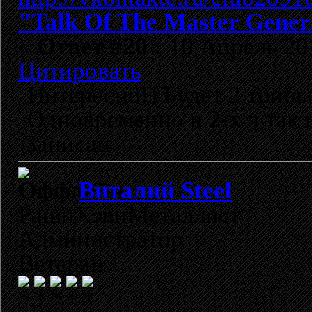
"Talk Of The Master Gener
«
Ответ #20 :
10 Апрель 201
Цитировать
Интересно!) Будет 2 трибь
Одновременно в 2-х я так
Записан
Виталий Steel
РашнХэвиМеталлист
Администратор
Ветеран