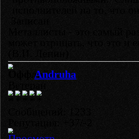
исполнителей на то, что о
Записан
Металлисты - это самый раз
может отрицать, что это и 
(В.И. Ленин)
Andruha
Ветеран
Сообщений: 1233
Репутация: +37/-2