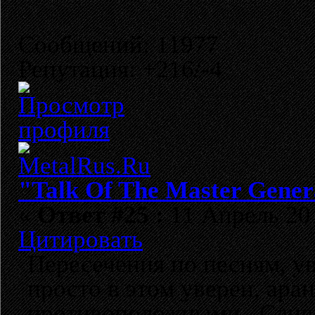
Сообщений: 11977
Репутация: +216/-4
"Talk Of The Master Gener
«
Ответ #25 :
11 Апрель 201
Цитировать
Пересечения по песням, увы
просто в этом уверен, ар
противоположными. Слиш