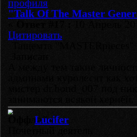
"Talk Of The Master Gener
«
Ответ #17 :
10 Апрель 201
Цитировать
Тащемта "MASTERpieces"
Записан
А между тем такие личност
админами куролесят как хот
мистер dr.bond_007 под ник
занимаются всякой хернёй.
Lucifer
Почетный деятель