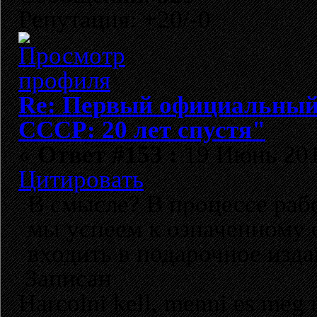
Репутация: +20/-0
Re: Первый официальный 
СССР: 20 лет спустя"
«
Ответ #153 :
19 Июнь 2012
Цитировать
В смысле? В процессе рабо
мы успеем к означенному ср
входить в подарочное изда
Записан
Harcolni kell, menni es meg 