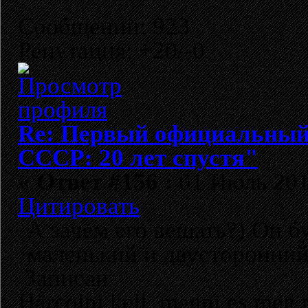
Сообщений: 923
Репутация: +20/-0
Re: Первый официальный 
СССР: 20 лет спустя"
«
Ответ #156 :
01 Июль 2012
Цитировать
А зачем его вешать?) Он бу
маленький и двусторонний
Записан
Harcolni kell, menni es meg 