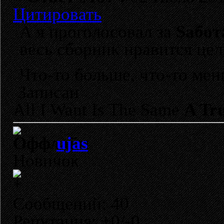
Цитировать
А я проголосовал за
Sабот
весь сборник нравится цел
Что-то больше, что-то мен
Записан
All I Want Is The Same
A Tru
ujas
Новичок
Сообщений: 40
Репутация: +0/-0