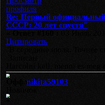
Re: Первый официальный 
СССР: 20 лет спустя"
«
Ответ #160 :
03 Июль 2012
Цитировать
В середине июля. Точнее ск
Записан
Harcolni kell, menni es meg 
nikita59103
Новичок