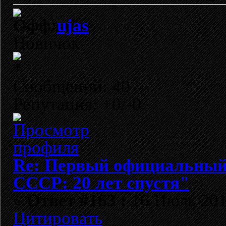
ujas
Новичок
Сообщений: 40
Репутация: +0/-0
Re: Первый официальный 
СССР: 20 лет спустя"
«
Ответ #163 :
16 Июль 2012
Цитировать