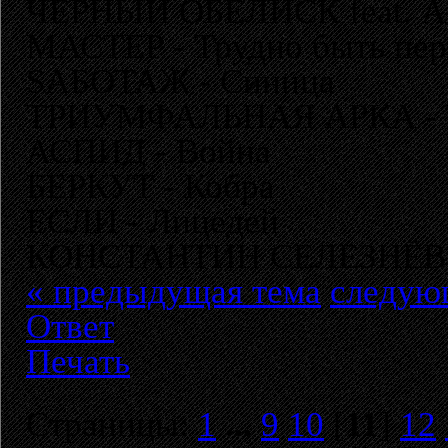
ЧЁРНЫЙ ОБЕЛИСК feat. Арт
МАСТЕР - Трудно быть пе
SАБОТАЖ - Синица
ТРИУМФАЛЬНАЯ АРКА - Т
АСПИД - Война
БЕРКУТ - Кобра
ЕСЛИ - Лицедей
КОНСТАНТИН СЕЛЕЗНЁВ -
« предыдущая тема
следую
Ответ
Печать
Страницы:
1
...
9
10
[
11
]
12