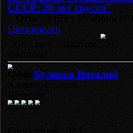
СССР: 20 лет спустя"
«
Ответ #152 :
18 Июнь 2012
Цитировать
что там с плакатом?
Записан
Куликов Виталий
Администратор
Ветеран
Сообщений: 923