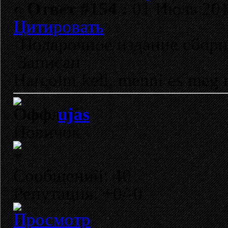
«
Ответ #154 :
01 Июль 2012
Цитировать
Подарочное издание сборни
Записан
Harcolni kell, menni es meg 
ujas
Новичок
Сообщений: 40
Репутация: +0/-0