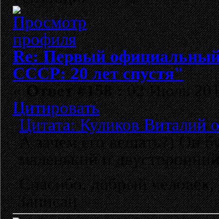
Re: Первый официальный 
СССР: 20 лет спустя"
«
Ответ #158 :
02 Июль 2012
Цитировать
Цитата: Куликов Виталий о
А зачем его вешать?) Он бу
маленький и двусторонний
Спасибо, добрый человек,
Записан