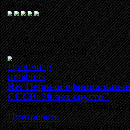
Ветеран
Сообщений: 923
Репутация: +20/-0
Re: Первый официальный 
СССР: 20 лет спустя"
«
Ответ #151 :
18 Июнь 2012
Цитировать
Обложка подарочного идан