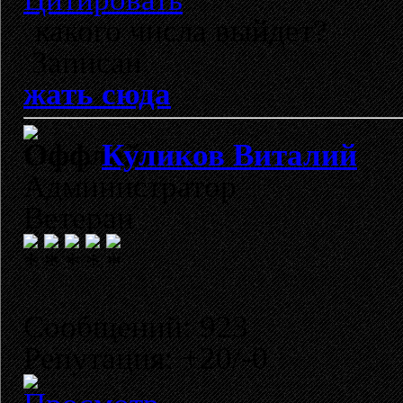
какого числа выйдет?
Записан
жать сюда
Куликов Виталий
Администратор
Ветеран
Сообщений: 923
Репутация: +20/-0