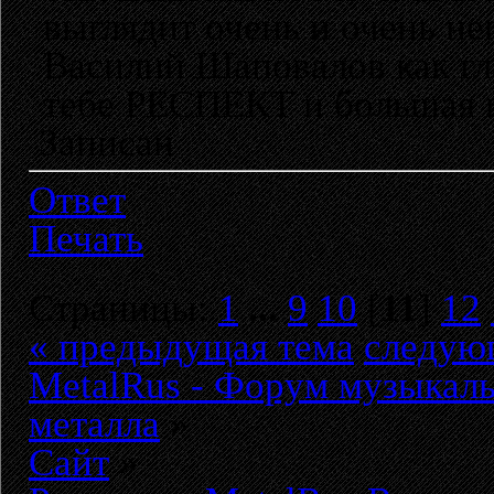
выглядит очень и очень не
Василий Шаповалов как г
тебе РЕСПЕКТ и большая п
Записан
Ответ
Печать
Страницы:
1
...
9
10
[
11
]
12
« предыдущая тема
следую
MetalRus - Форум музыкаль
металла
»
Сайт
»