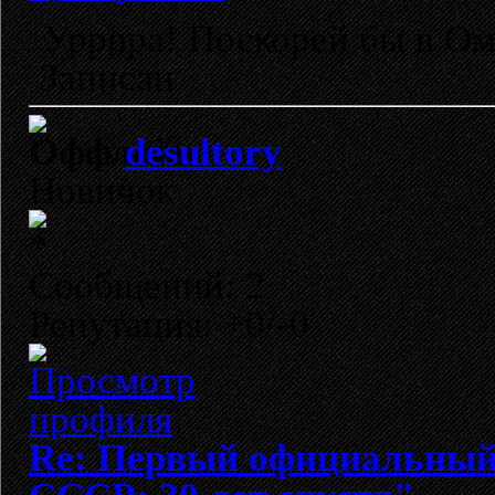
Урррра! Поскорей бы в О
Записан
desultory
Новичок
Сообщений: 2
Репутация: +0/-0
Re: Первый официальный 