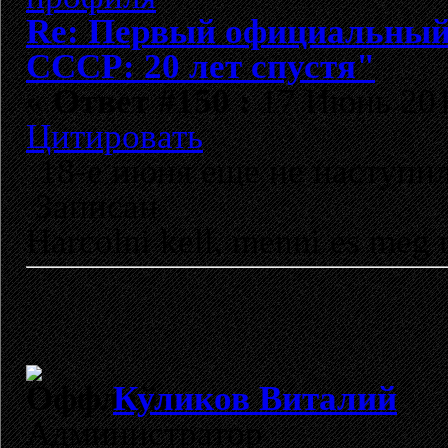
Re: Первый официальный 
СССР: 20 лет спустя"
«
Ответ #150 :
17 Июнь 2012
Цитировать
18-е июня еще не наступил
Записан
Harcolni kell, menni es meg 
Куликов Виталий
Администратор