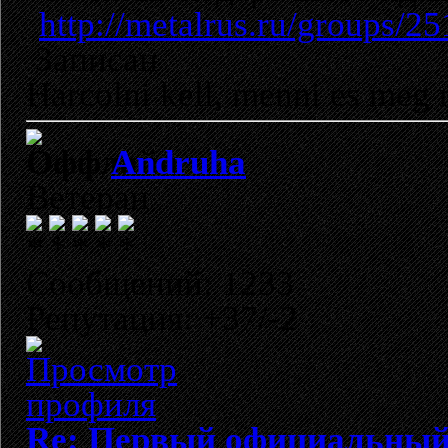
http://metalrus.ru/groups/2
Записан
Harcolni kell, menni es meg 
Andruha
Ветеран
Сообщений: 1233
Репутация: +37/-2
Re: Первый официальный 