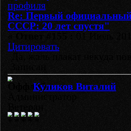
Re: Первый официальный 
СССР: 20 лет спустя"
«
Ответ #155 :
01 Июль 2012
Цитировать
Да, жаль плакат некуда по
Записан
Куликов Виталий
Администратор
Ветеран