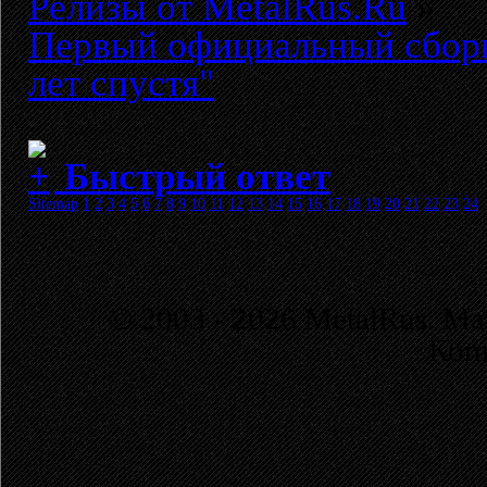
Релизы от MetalRus.Ru
»
Первый официальный сборн
лет спустя"
Быстрый ответ
Sitemap
1
2
3
4
5
6
7
8
9
10
11
12
13
14
15
16
17
18
19
20
21
22
23
24
© 2003 - 2026 MetalRus. М
Коп