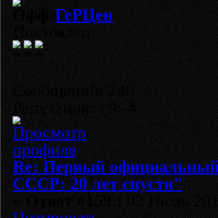
ГеРЦен
Постоялец
Сообщений: 246
Репутация: +9/-4
Re: Первый официальный 
СССР: 20 лет спустя"
«
Ответ #159 :
02 Июль 2012
Цитировать