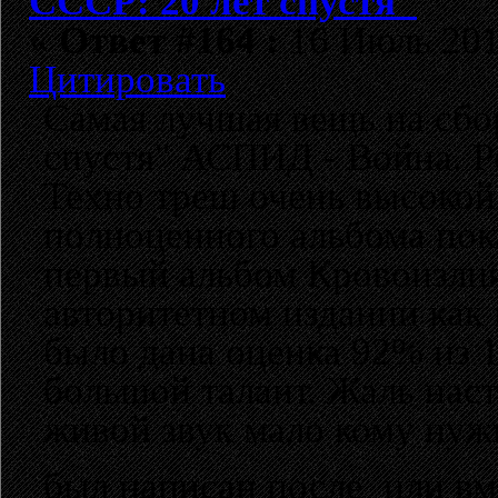
СССР: 20 лет спустя"
«
Ответ #164 :
16 Июль 2012
Цитировать
Самая лучшая вещь на сбо
спустя" АСПИД - Война. Ре
Техно треш очень высокой
полноценного альбома пока
первый альбом Кровоизлияни
авторитетном издании как 
было дана оценка 92% из 1
большой талант. Жаль наст
живой звук мало кому нуж
был написан после или вм