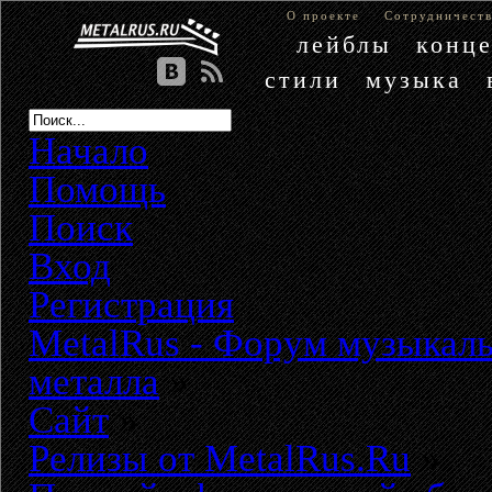
О проекте
Сотрудничест
лейблы
конц
стили
музыка
Начало
Помощь
Поиск
Вход
Регистрация
MetalRus - Форум музыкаль
металла
»
Сайт
»
Релизы от MetalRus.Ru
»