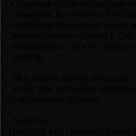
Сборник физически уже вы
Дмитрия Волканова (моско
начнется примерно через н
командировке сейчас). Так
координаты, могут сделать
недель.
Москвичи могут писать в 
всех, кто оставлял предза
следующей неделе.
Записан
Harcolni kell, menni es meg 