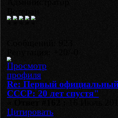
Администратор
Ветеран
Сообщений: 923
Репутация: +20/-0
Re: Первый официальный 
СССР: 20 лет спустя"
«
Ответ #162 :
16 Июль 2012
Цитировать