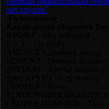
Первый официальный сборн
лет спустя"
Голосование
Какая песня сборника Ва
ФРОНТ - Мы победим
E.S.T. - Пулемёт
АВГУСТ - Далёкая звезда
КОНСУЛ - Ночные всадник
ЛЕГИОН - Третья мировая
трио КРУИЗ - Случилось
ПИОНЕР - Ночь
КОРПОРАЦИЯ МОНСТРОВ - 
СКОРАЯ ПОМОЩЬ - Там, где