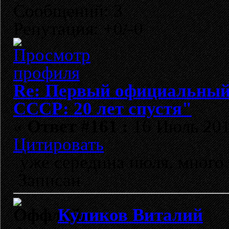
Сообщений: 3
Репутация: +0/-0
Re: Первый официальный 
СССР: 20 лет спустя"
«
Ответ #161 :
16 Июль 2012
Цитировать
уже середина июля. много
Записан
Куликов Виталий