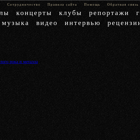
е
Сотрудничество
Правила сайта
Помощь
Обратная связь
блы
концерты
клубы
репортажи
музыка
видео
интервью
рецензи
лого рока и металла
»