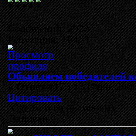
Сообщений: 2923
Репутация: +64/-1
Объявляем победителей к
«
Ответ #17 :
13 Июнь 2009,
Цитировать
Сделаем со временем)
Записан