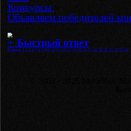
Конкурсы
»
Объявляем победителей кон
Быстрый ответ
Sitemap
1
2
3
4
5
6
7
8
9
10
11
12
13
14
15
16
17
18
19
20
21
22
23
24
© 2003 - 2026 MetalRus. М
Коп