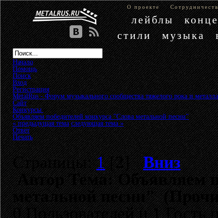
О проекте
Сотрудничест
лейблы
конц
стили
музыка
Начало
Помощь
Поиск
Вход
Регистрация
MetalRus - Форум музыкального сообщества тяжелого рока и металла
Сайт
»
Конкурсы
»
Объявляем победителей конкурса "Слова метальной песни"
« предыдущая тема
следующая тема »
Ответ
Печать
Страницы:
1
[
2
]
Вниз
Автор
Тема: Объявляем п
метальной песни" (Прочи
0 Пользователей и 1 Гость 