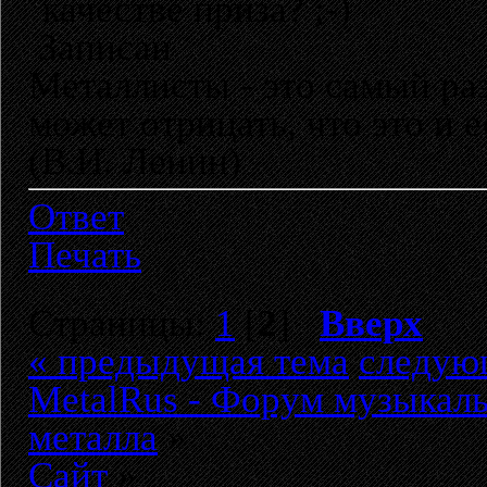
качестве приза? ;-)
Записан
Металлисты - это самый раз
может отрицать, что это и 
(В.И. Ленин)
Ответ
Печать
Страницы:
1
[
2
]
Вверх
« предыдущая тема
следую
MetalRus - Форум музыкаль
металла
»
Сайт
»