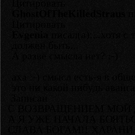
Цитировать
GhostOfTheKilledStraus
п
Цитировать
Evgenia
писал(а):...хотя 
должен быть...
А разве смысла нет? :-)
аха :-) смысл есть-я в общ
это ни какой нибудь аванг
Записан
С ВОЗВРАЩЕНИЕМ МОЙ 
А Я УЖЕ НАЧАЛА БОЯТЬ
СЛАВА БОГАМ!! ХАРАНИ 