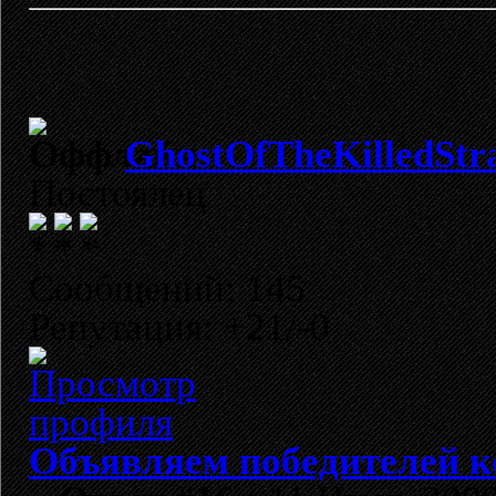
GhostOfTheKilledStr
Постоялец
Сообщений: 145
Репутация: +21/-0
Объявляем победителей к