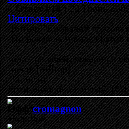
«
Ответ #18 :
22 Июнь 2009,
Цитировать
[offtop]"Кровавой грозою я
По рокерской воле врагов 
нда.. палачей, рокеров, се
песня[/offtop]
Записан
Если можешь не играй. (C.
cromagnon
Новичок