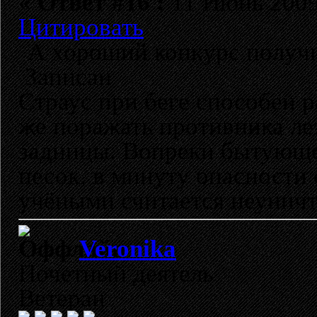
«
Ответ #16 :
11 Июнь 2009,
Цитировать
А хороший конкурс получи
Записан
Страус при беге способен р
же поражать противника ле
задницы. Вопреки бытующе
песок, в минуту опасности 
учёными считается неунич
Veronika
Почетный деятель
Ветеран