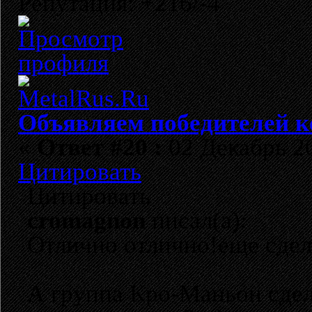
Репутация: +216/-4
Объявляем победителей к
«
Ответ #20 :
02 Декабрь 20
Цитировать
Цитировать
cromagnon
писал(а):
Отлично отлично!еще сде
А группа Кро-Маньон сдел