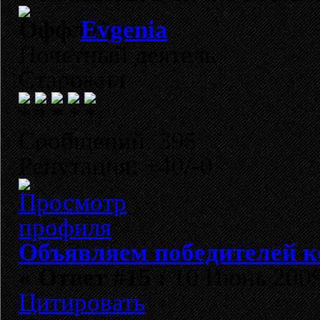
Evgenia
Почетный деятель
Старожил
Сообщений: 395
Репутация: +40/-0
Объявляем победителей к
«
Ответ #15 :
10 Июнь 2009,
Цитировать