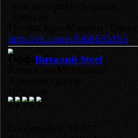
или интернет сборник
Записан
Группа Кро-Маньон "Вконта
http://vk.com/club8635195
Виталий Steel
РашнХэвиМеталлист
Администратор
Ветеран
Сообщений: 11977