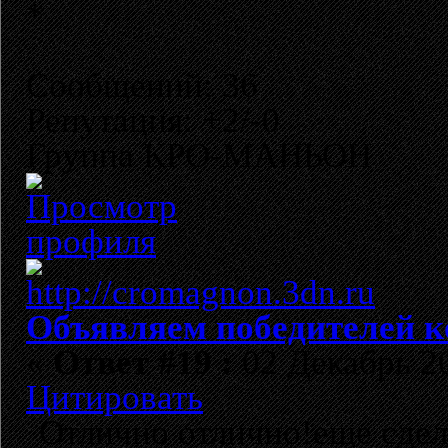
Сообщений: 36
Репутация: +2/-0
Группа КРО-МАНЬОН
Объявляем победителей к
«
Ответ #19 :
02 Декабрь 20
Цитировать
Отлично отлично!еще сде