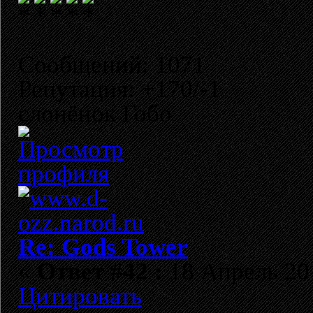
Сообщений: 1071
Репутация: +170/-1
слонёнок Гобо
Re: Gods Tower
«
Ответ #42 :
18 Апрель 201
Цитировать