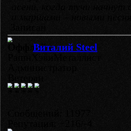
осени, когда тучи начнут
и маршами – новыми песн
Записан
Виталий Steel
РашнХэвиМеталлист
Администратор
Ветеран
Сообщений: 11977
Репутация: +216/-4