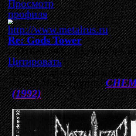
Re: Gods Tower
«
Ответ #43 :
15 Декабрь 20
Цитировать
Вашему вниманию предста
Death Metal
группы
CHEMI
(1992)
.