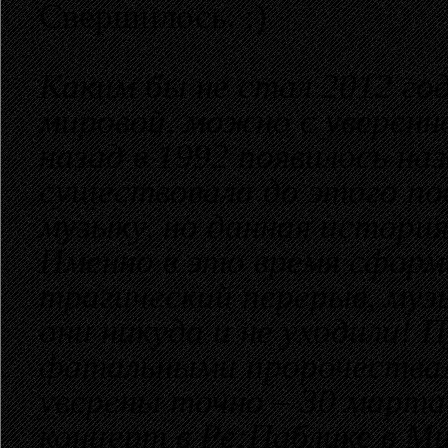
Свершилось.
Каким бы не стал 2012 го
мировой, можно с уверенн
назад в 1992 появилось н
существовала до этого по
музыку, но данная истори
Именно в это время сформ
трагический перерыв, муз
они никуда и не уходили! 
фатальными пророчествам
уверены точно – 30 март
концерт в Ре:Паблике в М