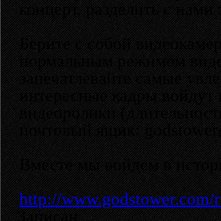
концерт, разделить с нами 
Берите с собой видеокаме
нормальным режимом видео
запечатлевайте самые увл
интересные кадры войдут
видеоролики (длительност
почтовый ящик: godstower
Вместе мы войдем в истор
http://www.godstower.com/r
Записан