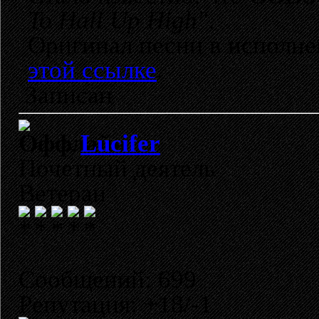
To Hall Up High"
.
Оригинал песни в исполн
этой ссылке
.
Записан
Lucifer
Почетный деятель
Ветеран
Сообщений: 699
Репутация: +18/-1