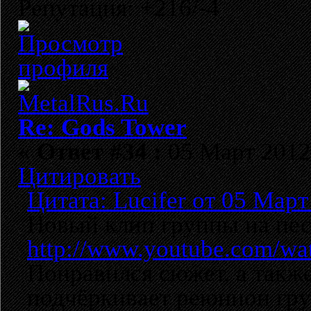
Репутация: +216/-4
Re: Gods Tower
«
Ответ #34 :
05 Март 2012,
Цитировать
Цитата: Lucifer от 05 Март
Новый клип группы на песн
http://www.youtube.com/
Понравился сюжет, а также
подчёркивает реюнион гр