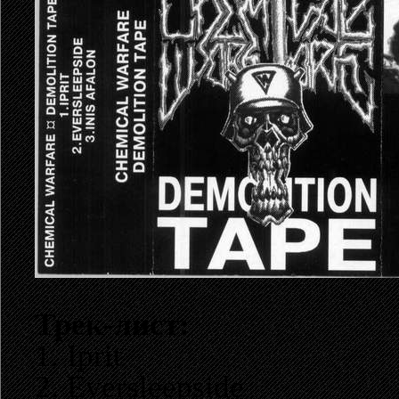
Трек-лист:
1. Iprit
2. Eversleepside