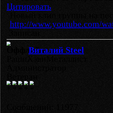
Цитировать
Новый клип группы на песн
http://www.youtube.com/
Записан
Виталий Steel
РашнХэвиМеталлист
Администратор
Ветеран
Сообщений: 11977