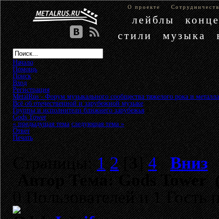
О проекте
Сотрудничест
лейблы
конц
стили
музыка
Начало
Помощь
Поиск
Вход
Регистрация
MetalRus - Форум музыкального сообщества тяжелого рока и металла
Всё об отечественной и зарубежной музыке
»
Группы и исполнители ближнего зарубежья
»
Gods Tower
« предыдущая тема
следующая тема »
Ответ
Печать
Страницы:
1
2
[
3
]
4
Вниз
Автор
Тема: Gods Tower (
0 Пользователей и 1 Гость 