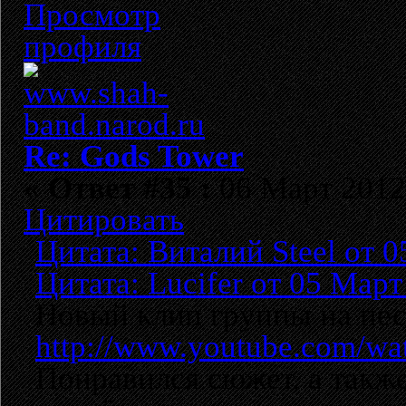
Re: Gods Tower
«
Ответ #35 :
06 Март 2012,
Цитировать
Цитата: Виталий Steel от 0
Цитата: Lucifer от 05 Март
Новый клип группы на песн
http://www.youtube.com/
Понравился сюжет, а также