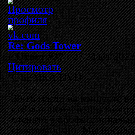
Re: Gods Tower
«
Ответ #37 :
27 Март 2012,
Цитировать
СЪЕМКА DVD
30-го марта на концерте 
съёмки юбилейного концер
отснято в профессиональн
смонтировано. Мы предлаг