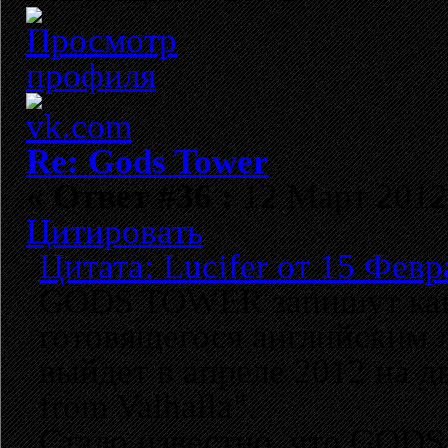
Re: Gods Tower
«
Ответ #36 :
12 Март 2012,
Цитировать
Цитата: Lucifer от 15 Февр
GODS TOWER запишут кав
готовящегося английским 
выйдет в апреле 2012 на д
from Valhalla".
Стало известно, что GOD