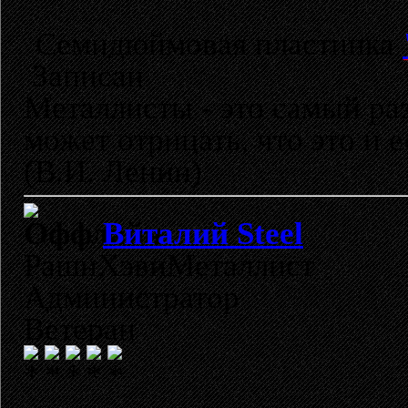
Семидюймовая пластинка
Записан
Металлисты - это самый раз
может отрицать, что это и 
(В.И. Ленин)
Виталий Steel
РашнХэвиМеталлист
Администратор
Ветеран