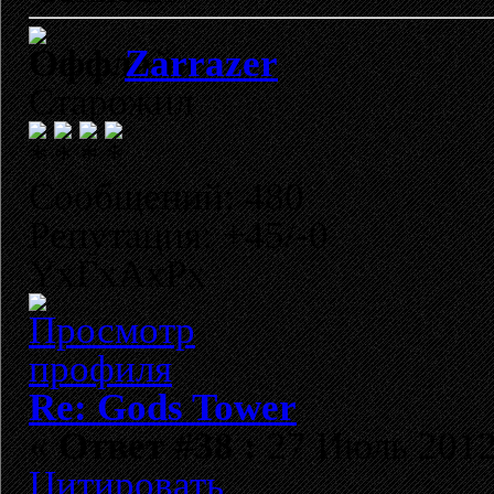
Zarrazer
Старожил
Сообщений: 480
Репутация: +45/-0
YxГхАхРх
Re: Gods Tower
«
Ответ #38 :
27 Июль 2012,
Цитировать