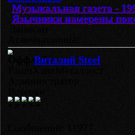
Музыкальная газета - 199
Язычники намерены пок
Записан
Атличнатлична!
Виталий Steel
РашнХэвиМеталлист
Администратор
Ветеран
Сообщений: 11977