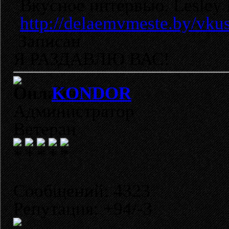
Вкусное интервью. Lesley 
http://delaemvmeste.by/vkus
Записан
Я РАЗДАВЛЮ ВАС!
KONDOR
Администратор
Ветеран
Сообщений: 4323
Репутация: +94/-3