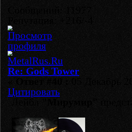
Сообщений: 11977
Репутация: +216/-4
Re: Gods Tower
«
Ответ #40 :
05 Декабрь 20
Цитировать
Лейбл
"Мирумир"
предст