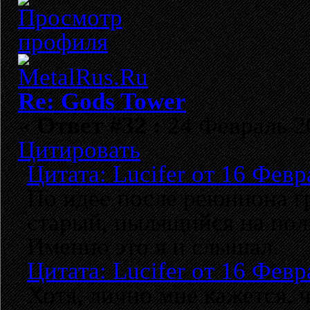
Re: Gods Tower
«
Ответ #32 :
24 Февраль 20
Цитировать
Цитата: Lucifer от 16 Февр
По идее после реюниона гр
старый, пылящийся на полк
Именно это я и слышал.
Цитата: Lucifer от 16 Февр
Хотя, лично мне кажется, ч