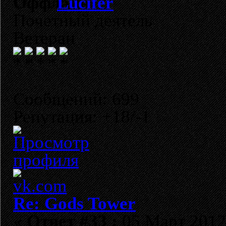
Lucifer
Почетный деятель
Ветеран
Сообщений: 699
Репутация: +18/-1
Re: Gods Tower
«
Ответ #33 :
05 Март 2012,