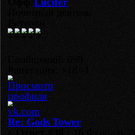
Lucifer
Почетный деятель
Ветеран
Сообщений: 699
Репутация: +18/-1
Re: Gods Tower
«
Ответ #30 :
16 Февраль 20