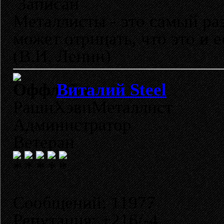
Записан
Металлисты - это самый раз
может отрицать, что это и 
(В.И. Ленин)
Виталий Steel
РашнХэвиМеталлист
Администратор
Ветеран
Сообщений: 11977
Репутация: +216/-4