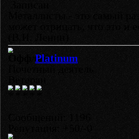
Записан
Металлисты - это самый раз
может отрицать, что это и 
(В.И. Ленин)
Platinum
Почетный деятель
Ветеран
Сообщений: 1196
Репутация: +50/-0