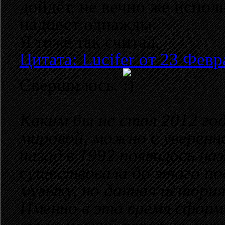
дойдёт, не вечно же испо
надоест однажды.
Я тоже так считал.
Цитата: Lucifer от 23 Февр
Свершилось.
Каким бы не стал 2012 го
мировой, можно с уверенн
назад в 1992 появилось н
существовала до этого по
музыку, но данная истори
Именно в это время сформ