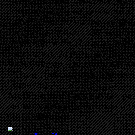
трагический перерыв, муз
они никуда и не уходили! 
фатальными пророчествам
уверены точно – 30 март
концерт в Ре:Паблике в М
осени, когда тучи начнут
и маршами – новыми песн
Что и требовалось доказать
Записан
Металлисты - это самый раз
может отрицать, что это и 
(В.И. Ленин)