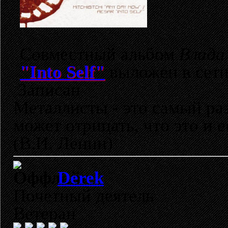
Совместный альбом
Влада
"Into Self"
выложен в сети 
Записан
Металлисты - это самый раз
может отрицать, что это и 
(В.И. Ленин)
Derek
Почетный деятель
Ветеран