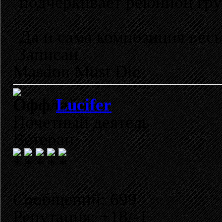
подчёркивает реюнион гр
Да и сама композиция весь
Записан
Masdon Must Die
Lucifer
Почетный деятель
Ветеран
Сообщений: 699
Репутация: +18/-1