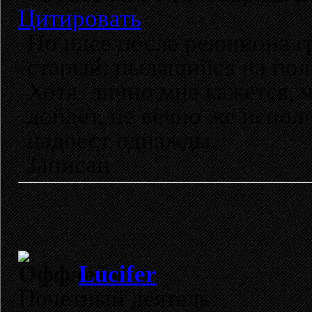
Цитировать
По идее после реюниона гр
старый, пылящийся на полк
Хотя, лично мне кажется, ч
дойдёт, не вечно же испо
надоест однажды.
Записан
Lucifer
Почетный деятель