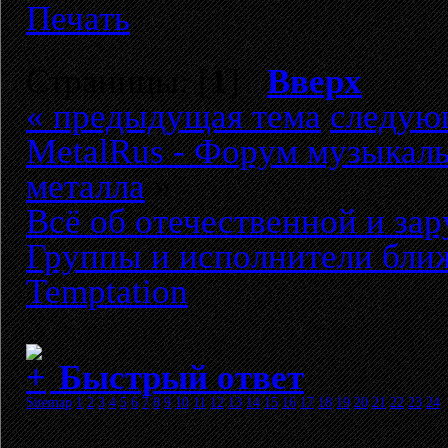
Печать
Страницы: [
1
]
Вверх
« предыдущая тема
следую
MetalRus - Форум музыкаль
металла
»
Всё об отечественной и за
Группы и исполнители бли
Temptation
Быстрый ответ
Sitemap
1
2
3
4
5
6
7
8
9
10
11
12
13
14
15
16
17
18
19
20
21
22
23
24