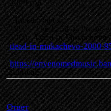
2000 год.
Дискография:
1997 - The Land of Promise 
2000 - Dead in Mukachevo 
dead-in-mukachevo-2000-9
https://envenomedmusic.ba
Записан
Ответ