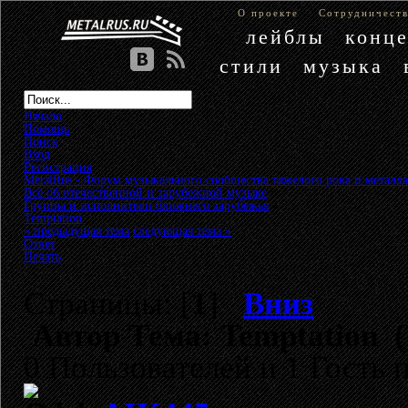
О проекте
Сотрудничест
лейблы
конц
стили
музыка
Начало
Помощь
Поиск
Вход
Регистрация
MetalRus - Форум музыкального сообщества тяжелого рока и металла
Всё об отечественной и зарубежной музыке
»
Группы и исполнители ближнего зарубежья
»
Temptation
« предыдущая тема
следующая тема »
Ответ
Печать
Страницы: [
1
]
Вниз
Автор
Тема: Temptation (
0 Пользователей и 1 Гость 