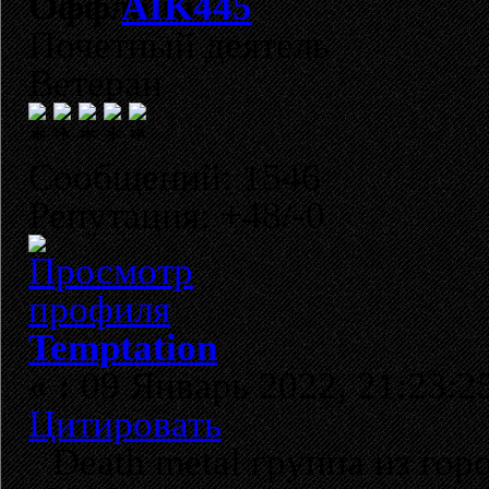
AIK445
Почетный деятель
Ветеран
Сообщений: 1546
Репутация: +48/-0
Temptation
«
:
09 Январь 2022, 21:23:2
Цитировать
Death metal группа из гор