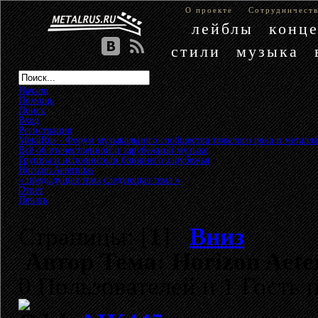
О проекте
Сотрудничест
лейблы
конц
стили
музыка
Начало
Помощь
Поиск
Вход
Регистрация
MetalRus - Форум музыкального сообщества тяжелого рока и металла
Всё об отечественной и зарубежной музыке
»
Группы и исполнители ближнего зарубежья
»
Horizon Aeternitas
« предыдущая тема
следующая тема »
Ответ
Печать
Страницы: [
1
]
Вниз
Автор
Тема: Horizon Aete
0 Пользователей и 1 Гость 