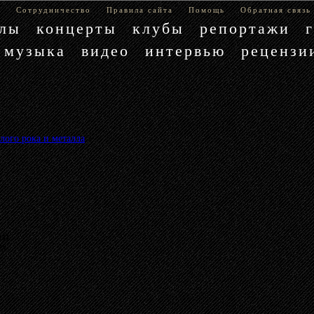
е
Сотрудничество
Правила сайта
Помощь
Обратная связь
блы
концерты
клубы
репортажи
музыка
видео
интервью
рецензи
лого рока и металла
»
з)
му.